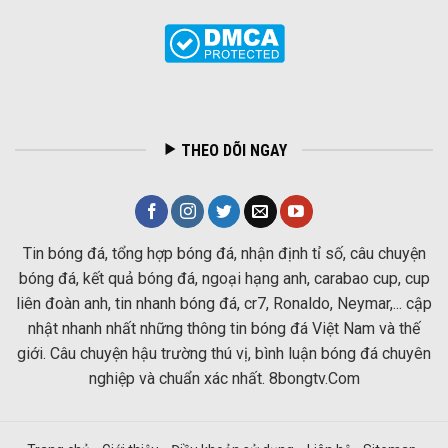
THEO DÕI NGAY
Tin bóng đá, tổng hợp bóng đá, nhận định tỉ số, câu chuyện
bóng đá, kết quả bóng đá, ngoại hạng anh, carabao cup, cup
liên đoàn anh, tin nhanh bóng đá, cr7, Ronaldo, Neymar,... cập
nhật nhanh nhất những thông tin bóng đá Việt Nam và thế
giới. Câu chuyện hậu trường thú vị, bình luận bóng đá chuyên
nghiệp và chuẩn xác nhất. 8bongtv.Com