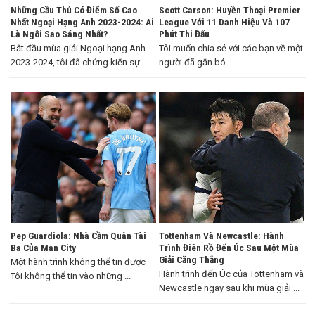
Những Cầu Thủ Có Điểm Số Cao
Scott Carson: Huyền Thoại Premier
Nhất Ngoại Hạng Anh 2023-2024: Ai
League Với 11 Danh Hiệu Và 107
Là Ngôi Sao Sáng Nhất?
Phút Thi Đấu
Bắt đầu mùa giải Ngoại hạng Anh
Tôi muốn chia sẻ với các bạn về một
2023-2024, tôi đã chứng kiến sự ...
người đã gắn bó ...
Pep Guardiola: Nhà Cầm Quân Tài
Tottenham Và Newcastle: Hành
Ba Của Man City
Trình Điên Rồ Đến Úc Sau Một Mùa
Giải Căng Thẳng
Một hành trình không thể tin được
Hành trình đến Úc của Tottenham và
Tôi không thể tin vào những ...
Newcastle ngay sau khi mùa giải ...