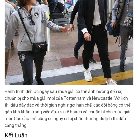
Hành trình đến Úc ngay sau mùa giải có thể ảnh hưởng đến sự
chuẩn bị cho mùa giải mới của Tottenham và Newcastle. Với lịch
thi đấu dày đặc và thời gian nghỉ ngơi hạn chế, các đội bóng có thể
gặp khó khăn trong việc đưa ra kế hoạch và chuẩn bị cho mùa giải
mới. Các cầu thủ cũng có nguy cơ bị chấn thương do lịch thi đấu
căng thẳng.
Kết Luận