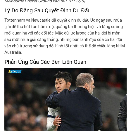
Melbourne Cricket Ground vào thứ Tư (22/5).
Lý Do Đằng Sau Quyết Định Du Đấu
Tottenham và Newcastle đã quyết định du đấu Úc ngay sau mùa
giải để thu hút fan hâm mộ, quảng bá thương hiệu và tăng cường
mối quan hệ với các đối tác. Mặc dù lực lượng của hai đội bị mòn
sau một mùa giải căng thẳng, nhưng ban lãnh đạo của cả hai đội
vẫn chủ trương sử dụng đội hình tốt nhất có thể để chiều lòng NHM
Australia.
Phản Ứng Của Các Bên Liên Quan