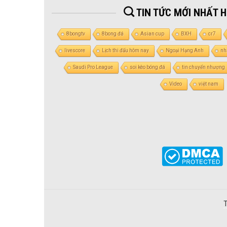
TIN TỨC MỚI NHẤT 
8bongtv
8bong đá
Asian cup
BXH
cr7
livescore
Lịch thi đấu hôm nay
Ngoại Hạng Anh
nh
Saudi Pro League
soi kèo bóng đá
tin chuyển nhượng
Video
việt nam
T