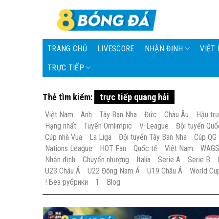
Skip
to
content
TRANG CHỦ
LIVESCORE
NHẬN ĐỊNH
VIỆT
TRỰC TIẾP
Thẻ tìm kiếm:
trực tiếp quang hải
Việt Nam
Anh
Tây Ban Nha
Đức
Châu Âu
Hậu tr
Hạng nhất
Tuyển Omlimpic
V-League
Đội tuyển Quố
Cúp nhà Vua
La Liga
Đội tuyển Tây Ban Nha
Cúp QG
Nations League
HOT Fan
Quốc tế
Việt Nam
WAG
Nhận định
Chuyển nhượng
Italia
Serie A
Serie B
U23 Châu Á
U22 Đông Nam Á
U19 Châu Á
World Cu
! Без рубрики
1
Blog