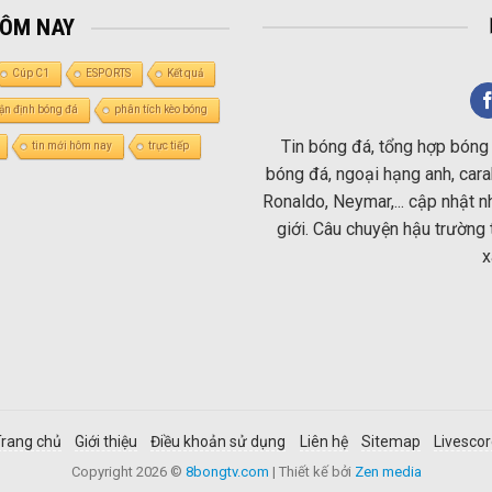
HÔM NAY
Cúp C1
ESPORTS
Kết quả
ận định bóng đá
phân tích kèo bóng
Tin bóng đá, tổng hợp bóng 
tin mới hôm nay
trực tiếp
bóng đá, ngoại hạng anh, carab
Ronaldo, Neymar,... cập nhật 
giới. Câu chuyện hậu trường 
x
rang chủ
Giới thiệu
Điều khoản sử dụng
Liên hệ
Sitemap
Livesco
Copyright 2026 ©
8bongtv.com
| Thiết kế bởi
Zen media