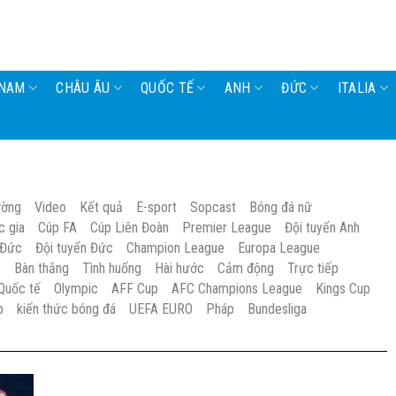
 NAM
CHÂU ÂU
QUỐC TẾ
ANH
ĐỨC
ITALIA
ường
Video
Kết quả
E-sport
Sopcast
Bóng đá nữ
c gia
Cúp FA
Cúp Liên Đoàn
Premier League
Đội tuyển Anh
 Đức
Đội tuyển Đức
Champion League
Europa League
S
Bàn thắng
Tình huống
Hài hước
Cảm động
Trực tiếp
Quốc tế
Olympic
AFF Cup
AFC Champions League
Kings Cup
p
kiến thức bóng đá
UEFA EURO
Pháp
Bundesliga