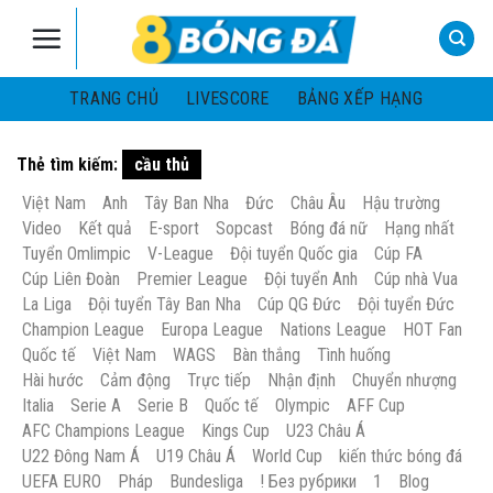
Skip
to
content
TRANG CHỦ
LIVESCORE
BẢNG XẾP HẠNG
Thẻ tìm kiếm:
cầu thủ
Việt Nam
Anh
Tây Ban Nha
Đức
Châu Âu
Hậu trường
Video
Kết quả
E-sport
Sopcast
Bóng đá nữ
Hạng nhất
Tuyển Omlimpic
V-League
Đội tuyển Quốc gia
Cúp FA
Cúp Liên Đoàn
Premier League
Đội tuyển Anh
Cúp nhà Vua
La Liga
Đội tuyển Tây Ban Nha
Cúp QG Đức
Đội tuyển Đức
Champion League
Europa League
Nations League
HOT Fan
Quốc tế
Việt Nam
WAGS
Bàn thắng
Tình huống
Hài hước
Cảm động
Trực tiếp
Nhận định
Chuyển nhượng
Italia
Serie A
Serie B
Quốc tế
Olympic
AFF Cup
AFC Champions League
Kings Cup
U23 Châu Á
U22 Đông Nam Á
U19 Châu Á
World Cup
kiến thức bóng đá
UEFA EURO
Pháp
Bundesliga
! Без рубрики
1
Blog