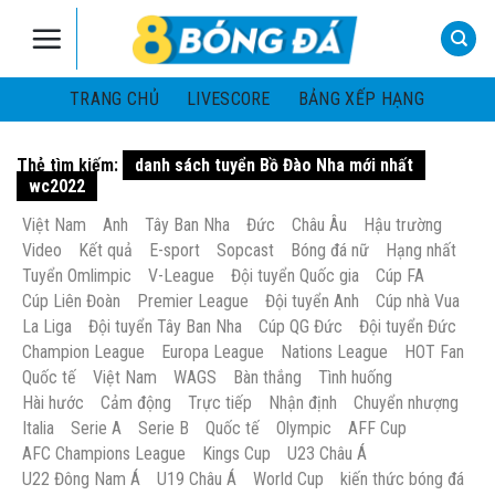
Skip
to
content
TRANG CHỦ
LIVESCORE
BẢNG XẾP HẠNG
Thẻ tìm kiếm:
danh sách tuyển Bồ Đào Nha mới nhất
wc2022
Việt Nam
Anh
Tây Ban Nha
Đức
Châu Âu
Hậu trường
Video
Kết quả
E-sport
Sopcast
Bóng đá nữ
Hạng nhất
Tuyển Omlimpic
V-League
Đội tuyển Quốc gia
Cúp FA
Cúp Liên Đoàn
Premier League
Đội tuyển Anh
Cúp nhà Vua
La Liga
Đội tuyển Tây Ban Nha
Cúp QG Đức
Đội tuyển Đức
Champion League
Europa League
Nations League
HOT Fan
Quốc tế
Việt Nam
WAGS
Bàn thắng
Tình huống
Hài hước
Cảm động
Trực tiếp
Nhận định
Chuyển nhượng
Italia
Serie A
Serie B
Quốc tế
Olympic
AFF Cup
AFC Champions League
Kings Cup
U23 Châu Á
U22 Đông Nam Á
U19 Châu Á
World Cup
kiến thức bóng đá