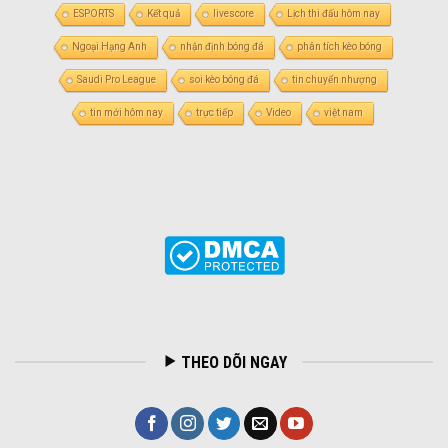
ESPORTS
Kết quả
livescore
Lịch thi đấu hôm nay
Ngoại Hạng Anh
nhận định bóng đá
phân tích kèo bóng
Saudi Pro League
soi kèo bóng đá
tin chuyển nhượng
tin mới hôm nay
trực tiếp
Video
việt nam
THEO DÕI NGAY