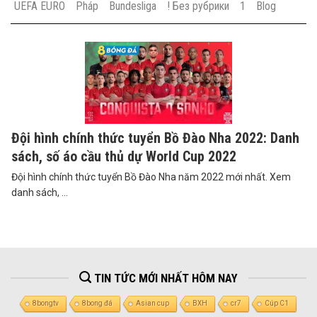
UEFA EURO
Pháp
Bundesliga
! Без рубрики
1
Blog
Đội hình chính thức tuyển Bồ Đào Nha 2022: Danh
sách, số áo cầu thủ dự World Cup 2022
Đội hình chính thức tuyển Bồ Đào Nha năm 2022 mới nhất. Xem
danh sách, ...
TIN TỨC MỚI NHẤT HÔM NAY
8bongtv
8bong đá
Asian cup
BXH
cr7
Cúp C1