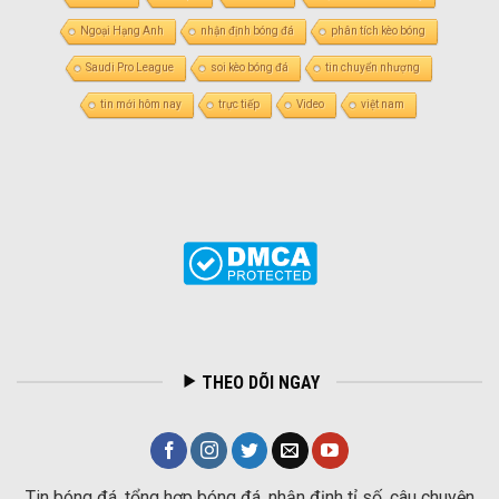
Ngoại Hạng Anh
nhận định bóng đá
phân tích kèo bóng
Saudi Pro League
soi kèo bóng đá
tin chuyển nhượng
tin mới hôm nay
trực tiếp
Video
việt nam
THEO DÕI NGAY
Tin bóng đá, tổng hợp bóng đá, nhận định tỉ số, câu chuyện