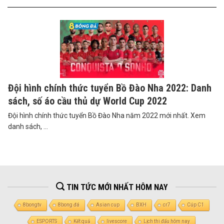
Đội hình chính thức tuyển Bồ Đào Nha 2022: Danh
sách, số áo cầu thủ dự World Cup 2022
Đội hình chính thức tuyển Bồ Đào Nha năm 2022 mới nhất. Xem
danh sách, ...
TIN TỨC MỚI NHẤT HÔM NAY
8bongtv
8bong đá
Asian cup
BXH
cr7
Cúp C1
ESPORTS
Kết quả
livescore
Lịch thi đấu hôm nay