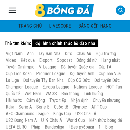
Skip
to
content
TRANG CHỦ
LIVESCORE
BẢNG XẾP HẠNG
Thẻ tìm kiếm:
đội hình chính thức bồ đào nha
Việt Nam
Anh
Tây Ban Nha
Đức
Châu Âu
Hậu trường
Video
Kết quả
E-sport
Sopcast
Bóng đá nữ
Hạng nhất
Tuyển Omlimpic
V-League
Đội tuyển Quốc gia
Cúp FA
Cúp Liên Đoàn
Premier League
Đội tuyển Anh
Cúp nhà Vua
La Liga
Đội tuyển Tây Ban Nha
Cúp QG Đức
Đội tuyển Đức
Champion League
Europa League
Nations League
HOT Fan
Quốc tế
Việt Nam
WAGS
Bàn thắng
Tình huống
Hài hước
Cảm động
Trực tiếp
Nhận định
Chuyển nhượng
Italia
Serie A
Serie B
Quốc tế
Olympic
AFF Cup
AFC Champions League
Kings Cup
U23 Châu Á
U22 Đông Nam Á
U19 Châu Á
World Cup
kiến thức bóng đá
UEFA EURO
Pháp
Bundesliga
! Без рубрики
1
Blog