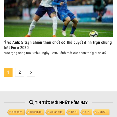
Ý vs Anh: 5 trận chiến then chốt có thể quyết định trận chung
kết Euro 2020
Vào rạng sáng mai 02h00 ngày 12/07, ánh mắt của toàn thế giới sẽ đổ ...
1
2
TIN TỨC MỚI NHẤT HÔM NAY
8bongtv
8bong đá
Asian cup
BXH
cr7
Cúp C1