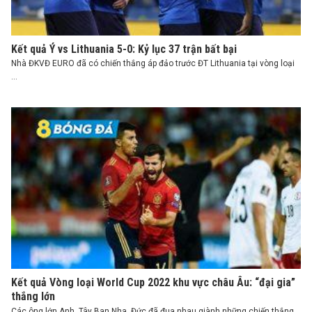
Kết quả Ý vs Lithuania 5-0: Kỷ lục 37 trận bất bại
Nhà ĐKVĐ EURO đã có chiến thắng áp đảo trước ĐT Lithuania tại vòng loại
...
Kết quả Vòng loại World Cup 2022 khu vực châu Âu: “đại gia”
thắng lớn
Các ông lớn Anh, Tây Ban Nha, Đức đã đua nhau giành những chiến thắng