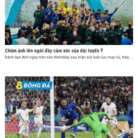
Chùm ảnh lên ngôi đầy cảm xúc của đội tuyển Ý
Đánh bạn Anh ngay trên sân Wembley sau màn sút luân lưu may rủi, Italy ...