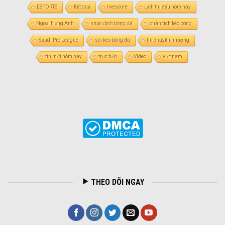
ESPORTS
Kết quả
livescore
Lịch thi đấu hôm nay
Ngoại Hạng Anh
nhận định bóng đá
phân tích kèo bóng
Saudi Pro League
soi kèo bóng đá
tin chuyển nhượng
tin mới hôm nay
trực tiếp
Video
việt nam
THEO DÕI NGAY