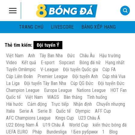
Skip
to
content
TRANG CHỦ
LIVESCORE
BẢNG XẾP HẠNG
Thẻ tìm kiếm:
Đội tuyển Ý
Việt Nam
Anh
Tây Ban Nha
Đức
Châu Âu
Hậu trường
Video
Kết quả
E-sport
Sopcast
Bóng đá nữ
Hạng nhất
Tuyển Omlimpic
V-League
Đội tuyển Quốc gia
Cúp FA
Cúp Liên Đoàn
Premier League
Đội tuyển Anh
Cúp nhà Vua
La Liga
Đội tuyển Tây Ban Nha
Cúp QG Đức
Đội tuyển Đức
Champion League
Europa League
Nations League
HOT Fan
Quốc tế
Việt Nam
WAGS
Bàn thắng
Tình huống
Hài hước
Cảm động
Trực tiếp
Nhận định
Chuyển nhượng
Italia
Serie A
Serie B
Quốc tế
Olympic
AFF Cup
AFC Champions League
Kings Cup
U23 Châu Á
U22 Đông Nam Á
U19 Châu Á
World Cup
kiến thức bóng đá
UEFA EURO
Pháp
Bundesliga
! Без рубрики
1
Blog