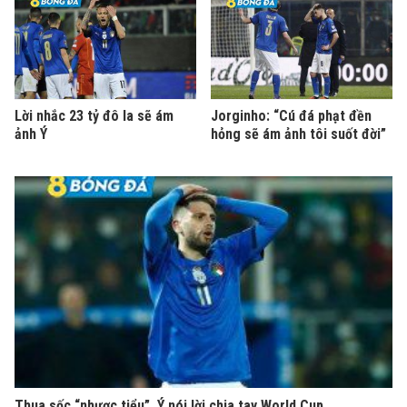
Lời nhắc 23 tỷ đô la sẽ ám
Jorginho: “Cú đá phạt đền
ảnh Ý
hỏng sẽ ám ảnh tôi suốt đời”
Thua sốc “nhược tiểu”, Ý nói lời chia tay World Cup