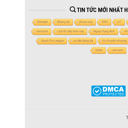
TIN TỨC MỚI NHẤT 
8bongtv
8bong đá
Asian cup
BXH
cr7
livescore
Lịch thi đấu hôm nay
Ngoại Hạng Anh
nh
Saudi Pro League
soi kèo bóng đá
tin chuyển nhượng
Video
việt nam
T