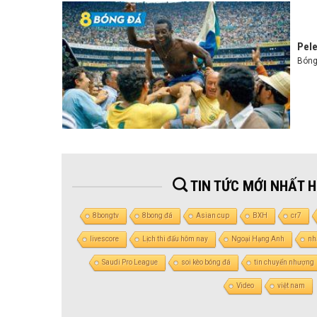
Pele
Bóng 
TIN TỨC MỚI NHẤT 
8bongtv
8bong đá
Asian cup
BXH
cr7
livescore
Lịch thi đấu hôm nay
Ngoại Hạng Anh
nh
Saudi Pro League
soi kèo bóng đá
tin chuyển nhượng
Video
việt nam