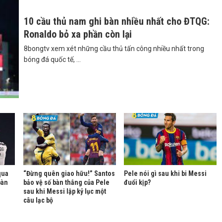
10 cầu thủ nam ghi bàn nhiều nhất cho ĐTQG:
Ronaldo bỏ xa phần còn lại
8bongtv xem xét những cầu thủ tấn công nhiều nhất trong
bóng đá quốc tế, ...
qua
“Đừng quên giao hữu!” Santos
Pele nói gì sau khi bi Messi
bàn
bảo vệ số bàn thắng của Pele
đuổi kịp?
sau khi Messi lập kỷ lục một
câu lạc bộ