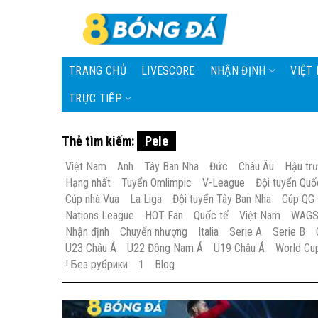
Skip
to
content
TRANG CHỦ
LIVESCORE
NHẬN ĐỊNH
VIỆT
TRỰC TIẾP
Thẻ tìm kiếm:
Pele
Việt Nam
Anh
Tây Ban Nha
Đức
Châu Âu
Hậu tr
Hạng nhất
Tuyển Omlimpic
V-League
Đội tuyển Quố
Cúp nhà Vua
La Liga
Đội tuyển Tây Ban Nha
Cúp QG
Nations League
HOT Fan
Quốc tế
Việt Nam
WAG
Nhận định
Chuyển nhượng
Italia
Serie A
Serie B
U23 Châu Á
U22 Đông Nam Á
U19 Châu Á
World Cu
! Без рубрики
1
Blog