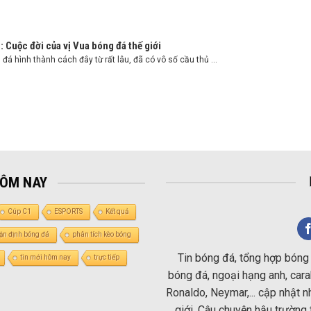
: Cuộc đời của vị Vua bóng đá thế giới
đá hình thành cách đây từ rất lâu, đã có vô số cầu thủ ...
HÔM NAY
Cúp C1
ESPORTS
Kết quả
ận định bóng đá
phân tích kèo bóng
Tin bóng đá, tổng hợp bóng 
tin mới hôm nay
trực tiếp
bóng đá, ngoại hạng anh, carab
Ronaldo, Neymar,... cập nhật 
giới. Câu chuyện hậu trường 