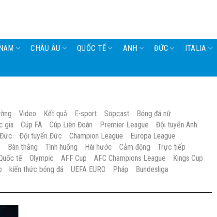
 NAM
CHÂU ÂU
QUỐC TẾ
ANH
ĐỨC
ITALIA
ường
Video
Kết quả
E-sport
Sopcast
Bóng đá nữ
c gia
Cúp FA
Cúp Liên Đoàn
Premier League
Đội tuyển Anh
 Đức
Đội tuyển Đức
Champion League
Europa League
S
Bàn thắng
Tình huống
Hài hước
Cảm động
Trực tiếp
Quốc tế
Olympic
AFF Cup
AFC Champions League
Kings Cup
p
kiến thức bóng đá
UEFA EURO
Pháp
Bundesliga