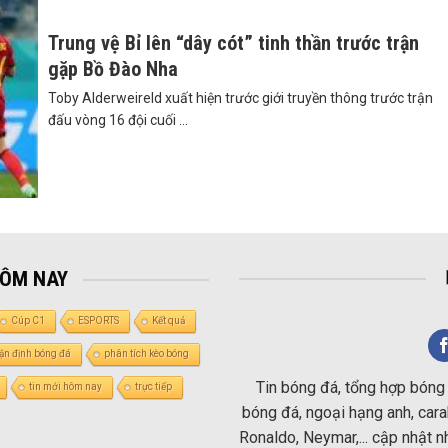
Trung vệ Bỉ lên “dây cót” tinh thần trước trận
gặp Bồ Đào Nha
Toby Alderweireld xuất hiện trước giới truyền thông trước trận
đấu vòng 16 đội cuối ...
HÔM NAY
Cúp C1
ESPORTS
Kết quả
ận định bóng đá
phân tích kèo bóng
Tin bóng đá, tổng hợp bóng 
tin mới hôm nay
trực tiếp
bóng đá, ngoại hạng anh, carab
Ronaldo, Neymar,... cập nhật 