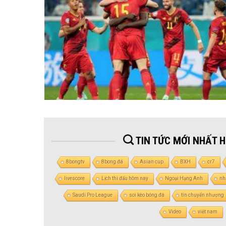
TIN TỨC MỚI NHẤT 
8bongtv
8bong đá
Asian cup
BXH
cr7
livescore
Lịch thi đấu hôm nay
Ngoại Hạng Anh
nh
Saudi Pro League
soi kèo bóng đá
tin chuyển nhượng
Video
việt nam