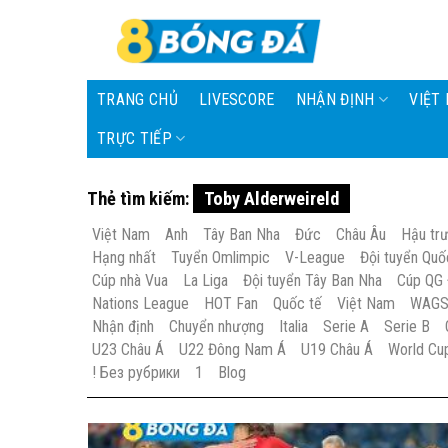
Skip
to
content
TRANG CHỦ
LIVESCORE
NHẬN ĐỊNH
VIỆT
TRỰC TIẾP
Thẻ tìm kiếm:
Toby Alderweireld
Việt Nam
Anh
Tây Ban Nha
Đức
Châu Âu
Hậu tr
Hạng nhất
Tuyển Omlimpic
V-League
Đội tuyển Quố
Cúp nhà Vua
La Liga
Đội tuyển Tây Ban Nha
Cúp QG
Nations League
HOT Fan
Quốc tế
Việt Nam
WAG
Nhận định
Chuyển nhượng
Italia
Serie A
Serie B
U23 Châu Á
U22 Đông Nam Á
U19 Châu Á
World Cu
! Без рубрики
1
Blog