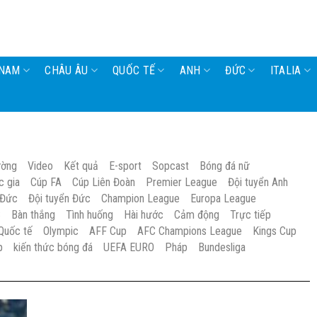
 NAM
CHÂU ÂU
QUỐC TẾ
ANH
ĐỨC
ITALIA
ường
Video
Kết quả
E-sport
Sopcast
Bóng đá nữ
c gia
Cúp FA
Cúp Liên Đoàn
Premier League
Đội tuyển Anh
 Đức
Đội tuyển Đức
Champion League
Europa League
S
Bàn thắng
Tình huống
Hài hước
Cảm động
Trực tiếp
Quốc tế
Olympic
AFF Cup
AFC Champions League
Kings Cup
p
kiến thức bóng đá
UEFA EURO
Pháp
Bundesliga