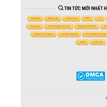
TIN TỨC MỚI NHẤT 
8bongtv
8bong đá
Asian cup
BXH
cr7
livescore
Lịch thi đấu hôm nay
Ngoại Hạng Anh
nh
Saudi Pro League
soi kèo bóng đá
tin chuyển nhượng
Video
việt nam
T