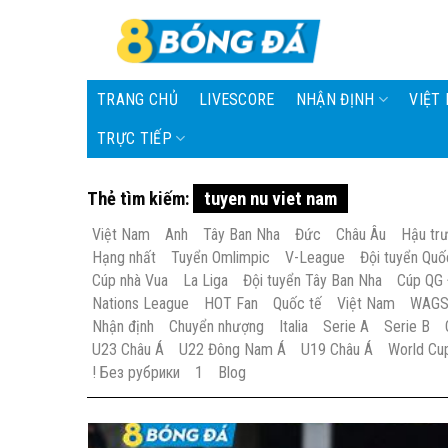
Skip
to
content
TRANG CHỦ
LIVESCORE
NHẬN ĐỊNH
VIỆT
TRỰC TIẾP
Thẻ tìm kiếm:
tuyen nu viet nam
Việt Nam
Anh
Tây Ban Nha
Đức
Châu Âu
Hậu tr
Hạng nhất
Tuyển Omlimpic
V-League
Đội tuyển Quố
Cúp nhà Vua
La Liga
Đội tuyển Tây Ban Nha
Cúp QG
Nations League
HOT Fan
Quốc tế
Việt Nam
WAG
Nhận định
Chuyển nhượng
Italia
Serie A
Serie B
U23 Châu Á
U22 Đông Nam Á
U19 Châu Á
World Cu
! Без рубрики
1
Blog