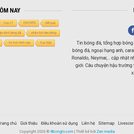
HÔM NAY
Cúp C1
ESPORTS
Kết quả
ận định bóng đá
phân tích kèo bóng
Tin bóng đá, tổng hợp bóng 
tin mới hôm nay
trực tiếp
bóng đá, ngoại hạng anh, carab
Ronaldo, Neymar,... cập nhật 
giới. Câu chuyện hậu trường 
x
rang chủ
Giới thiệu
Điều khoản sử dụng
Liên hệ
Sitemap
Livesco
Copyright 2026 ©
8bongtv.com
| Thiết kế bởi
Zen media