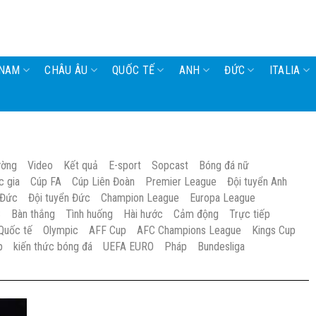
 NAM
CHÂU ÂU
QUỐC TẾ
ANH
ĐỨC
ITALIA
ường
Video
Kết quả
E-sport
Sopcast
Bóng đá nữ
c gia
Cúp FA
Cúp Liên Đoàn
Premier League
Đội tuyển Anh
 Đức
Đội tuyển Đức
Champion League
Europa League
S
Bàn thắng
Tình huống
Hài hước
Cảm động
Trực tiếp
Quốc tế
Olympic
AFF Cup
AFC Champions League
Kings Cup
p
kiến thức bóng đá
UEFA EURO
Pháp
Bundesliga