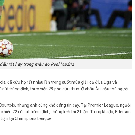
 đấu rất hay trong màu áo Real Madrid
s, đã cứu họ rất nhiều lần trong suốt mùa giải, cả ở La Liga và
sút trúng đích, thực hiện 79 pha cứu thua. Ở châu Âu, cầu thủ người
ourtois, nhưng anh cũng khá đáng tin cậy. Tại Premier League, người
c hiện 72 cú sút trúng đích, thủng lưới tới 21 lần. Trong khi đó, Ederson
9 trận tại Champions League.