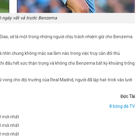
ó ngày vất vả trước Benzema
Dias, sẽ là một trong những người chịu trách nhiệm giữ cho Benzema
 nhìn chung không mắc sai lầm nào trong việc truy cản đối thủ.
i thi đấu hết sức thận trọng và không cho Benzema bất kỳ khoảng trống
vong cho đội trưởng của Real Madrid, người đã lập hat-trick vào lưới
Đức Tài
8 bóng đá TV
3 mới nhất
3 mới nhất
3 mới nhất