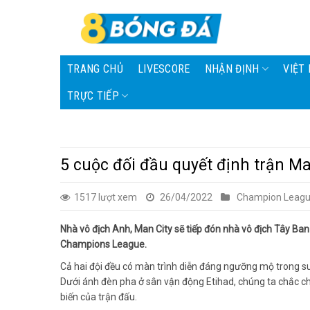
Skip
to
content
TRANG CHỦ
LIVESCORE
NHẬN ĐỊNH
VIỆT
TRỰC TIẾP
5 cuộc đối đầu quyết định trận Ma
1517 lượt xem
26/04/2022
Champion Leag
Nhà vô địch Anh, Man City sẽ tiếp đón nhà vô địch Tây Ban
Champions League.
Cả hai đội đều có màn trình diễn đáng ngưỡng mộ trong su
Dưới ánh đèn pha ở sân vận động Etihad, chúng ta chắc ch
biến của trận đấu.