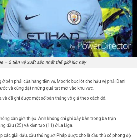
 – 2 tiền vệ xuất sắc nhất thế giới lúc này
 ở bên phải của hàng tiền vệ, Modric bọc lót cho hậu vệ phải Dani
trước và cũng đặt những quả tạt mời vào khu vực.
a và đã ghi được một số bàn thắng vô giá theo cách đó.
g cần giới thiệu. Anh không chỉ ghi bảy bàn trong ba trận
đầu (25) và kiến ​​tạo (11) ở La Liga.
hắp các giải đấu, cầu thủ người Pháp được cho là cầu thủ có phong độ