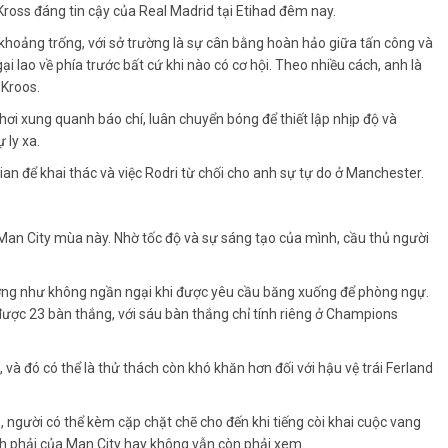
Kross đáng tin cậy của Real Madrid tại Etihad đêm nay.
 khoảng trống, với sở trường là sự cân bằng hoàn hảo giữa tấn công và
 lao về phía trước bất cứ khi nào có cơ hội. Theo nhiều cách, anh là
 Kroos.
ơi xung quanh báo chí, luân chuyển bóng để thiết lập nhịp độ và
 ly xa.
n để khai thác và việc Rodri từ chối cho anh sự tự do ở Manchester.
Man City mùa này. Nhờ tốc độ và sự sáng tạo của mình, cầu thủ người
ường như không ngần ngại khi được yêu cầu băng xuống để phòng ngự.
được 23 bàn thắng, với sáu bàn thắng chỉ tính riêng ở Champions
à đó có thể là thử thách còn khó khăn hơn đối với hậu vệ trái Ferland
 người có thể kèm cặp chặt chẽ cho đến khi tiếng còi khai cuộc vang
cánh phải của Man City hay không vẫn còn phải xem.