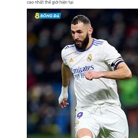
cao nhất thế giới hiện tại.