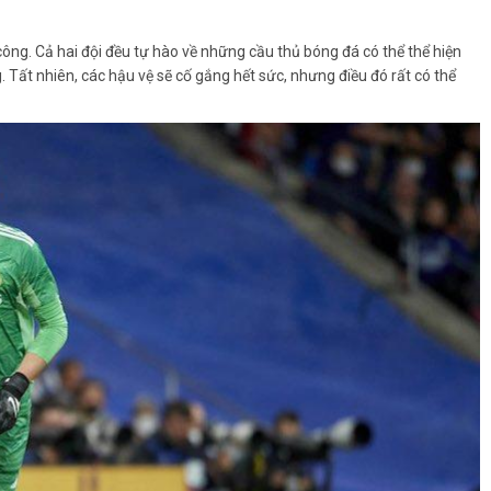
công. Cả hai đội đều tự hào về những cầu thủ bóng đá có thể thể hiện
Tất nhiên, các hậu vệ sẽ cố gắng hết sức, nhưng điều đó rất có thể