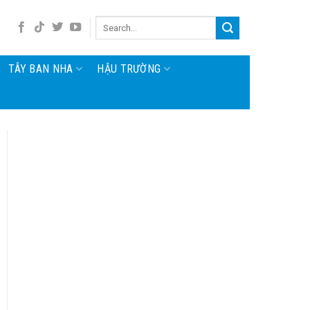
TÂY BAN NHA
HẬU TRƯỜNG