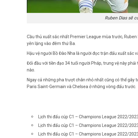
Ruben Dias sẽ c
Cầu thủ xuất sắc nhất Premier League mùa trước, Ruben 
yên lặng vào đêm thứ Ba.
Hậu vệ người Bồ Đào Nha là người đọc trận đấu xuất sắc và
Đối đầu với tiền đạo 34 tuổi người Pháp, trung vệ này phả
nào.
Ngay cả những pha trượt chân nhỏ nhất cũng có thể gây tử 
Paris Saint-Germain và Chelsea ở những vòng đấu trước.
Lịch thi đấu cúp C1 – Champions League 2022/202
Lịch thi đấu cúp C1 – Champions League 2022/202
Lịch thi đấu cúp C1 – Champions League 2022/202