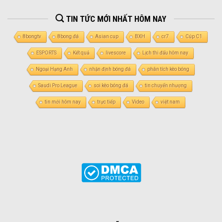
TIN TỨC MỚI NHẤT HÔM NAY
8bongtv
8bong đá
Asian cup
BXH
cr7
Cúp C1
ESPORTS
Kết quả
livescore
Lịch thi đấu hôm nay
Ngoại Hạng Anh
nhận định bóng đá
phân tích kèo bóng
Saudi Pro League
soi kèo bóng đá
tin chuyển nhượng
tin mới hôm nay
trực tiếp
Video
việt nam