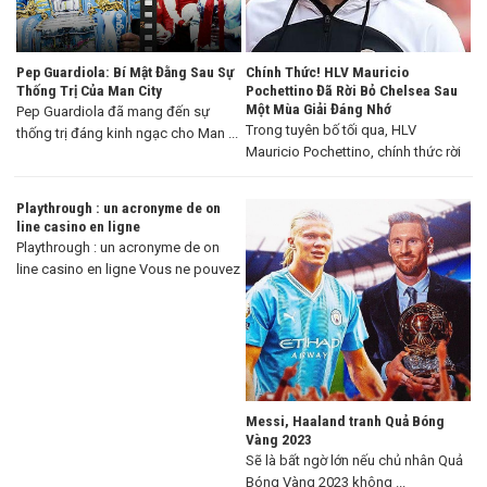
Pep Guardiola: Bí Mật Đằng Sau Sự
Chính Thức! HLV Mauricio
Thống Trị Của Man City
Pochettino Đã Rời Bỏ Chelsea Sau
Một Mùa Giải Đáng Nhớ
Pep Guardiola đã mang đến sự
Trong tuyên bố tối qua, HLV
thống trị đáng kinh ngạc cho Man ...
Mauricio Pochettino, chính thức rời
khỏi Chelsea ...
Playthrough : un acronyme de on
line casino en ligne
Playthrough : un acronyme de on
line casino en ligne Vous ne pouvez
...
Messi, Haaland tranh Quả Bóng
Vàng 2023
Sẽ là bất ngờ lớn nếu chủ nhân Quả
Bóng Vàng 2023 không ...