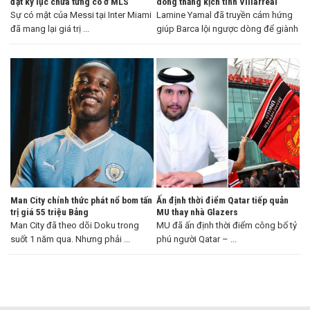
đạt kỷ lục chưa từng có ở MLS
dòng thắng kịch tính Villarreal
Sự có mặt của Messi tại Inter Miami
Lamine Yamal đã truyền cảm hứng
đã mang lại giá trị ...
giúp Barca lội ngược dòng để giành
...
Man City chính thức phát nổ bom tấn
Ấn định thời điểm Qatar tiếp quản
trị giá 55 triệu Bảng
MU thay nhà Glazers
Man City đã theo dõi Doku trong
MU đã ấn định thời điểm công bố tỷ
suốt 1 năm qua. Nhưng phải ...
phú người Qatar – ...