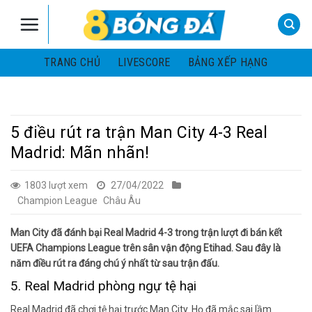
Skip
to
content
TRANG CHỦ
LIVESCORE
BẢNG XẾP HẠNG
5 điều rút ra trận Man City 4-3 Real
Madrid: Mãn nhãn!
1803 lượt xem
27/04/2022
Champion League
Châu Âu
Man City đã đánh bại Real Madrid 4-3 trong trận lượt đi bán kết
UEFA Champions League trên sân vận động Etihad. Sau đây là
năm điều rút ra đáng chú ý nhất từ sau trận đấu.
5. Real Madrid phòng ngự tệ hại
Real Madrid đã chơi tệ hại trước Man City. Họ đã mắc sai lầm