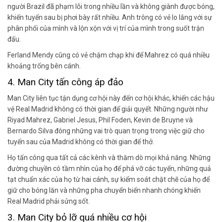
người Brazil đã phạm lỗi trong nhiều lần và không giành được bóng,
khiến tuyến sau bị phơi bày rất nhiều. Anh trông có vẻ lo lắng với sự
phân phối của mình và lộn xộn với vị trí của mình trong suốt trận
đấu.
Ferland Mendy cũng có vẻ chậm chạp khi để Mahrez có quá nhiều
khoảng trống bên cánh.
4. Man City tấn công áp đảo
Man City liên tục tận dụng cơ hội này đến cơ hội khác, khiến các hậu
vệ Real Madrid không có thời gian để giải quyết. Những người như
Riyad Mahrez, Gabriel Jesus, Phil Foden, Kevin de Bruyne và
Bernardo Silva đóng những vai trò quan trọng trong việc giữ cho
tuyến sau của Madrid không có thời gian để thở.
Họ tấn công qua tất cả các kênh và thăm dò mọi khả năng. Những
đường chuyền có tầm nhìn của họ để phá vỡ các tuyến, những quả
tạt chuẩn xác của họ từ hai cánh, sự kiểm soát chặt chẽ của họ để
giữ cho bóng lăn và những pha chuyển biến nhanh chóng khiến
Real Madrid phải sửng sốt.
3. Man City bỏ lỡ quá nhiều cơ hội