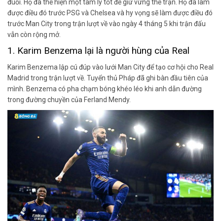
đuổi. Họ đã thể hiện một tâm lý tốt để giữ vững thế trận. Họ đã làm
được điều đó trước PSG và Chelsea và hy vọng sẽ làm được điều đó
trước Man City trong trận lượt về vào ngày 4 tháng 5 khi trận đấu
vẫn còn rộng mở.
1. Karim Benzema lại là người hùng của Real
Karim Benzema lập cú đúp vào lưới Man City để tạo cơ hội cho Real
Madrid trong trận lượt về. Tuyển thủ Pháp đã ghi bàn đầu tiên của
mình. Benzema có pha chạm bóng khéo léo khi anh dẫn đường
trong đường chuyền của Ferland Mendy.