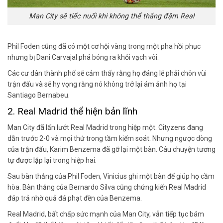
Man City sẽ tiếc nuối khi không thể thắng đậm Real
Phil Foden cũng đã có một cơ hội vàng trong một pha hồi phục
nhưng bị Dani Carvajal phá bóng ra khỏi vạch vôi.
Các cư dân thành phố sẽ cảm thấy rằng họ đáng lẽ phải chôn vùi
trận đấu và sẽ hy vọng rằng nó không trở lại ám ảnh họ tại
Santiago Bernabeu.
2. Real Madrid thể hiện bản lĩnh
Man City đã lấn lướt Real Madrid trong hiệp một. Cityzens đang
dẫn trước 2-0 và mọi thứ trong tầm kiểm soát. Nhưng ngược dòng
của trận đấu, Karim Benzema đã gỡ lại một bàn. Câu chuyện tương
tự được lặp lại trong hiệp hai.
Sau bàn thắng của Phil Foden, Vinicius ghi một bàn để giúp họ cầm
hòa. Bàn thắng của Bernardo Silva cũng chứng kiến ​​Real Madrid
đáp trả nhờ quả đá phạt đền của Benzema.
Real Madrid, bất chấp sức mạnh của Man City, vẫn tiếp tục bám