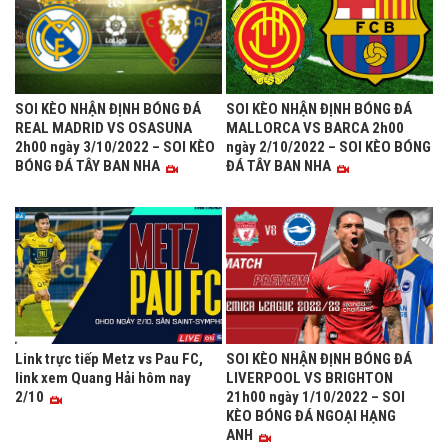
SOI KÈO NHẬN ĐỊNH BÓNG ĐÁ
SOI KÈO NHẬN ĐỊNH BÓNG ĐÁ
REAL MADRID VS OSASUNA
MALLORCA VS BARCA 2h00
2h00 ngày 3/10/2022 – SOI KÈO
ngày 2/10/2022 – SOI KÈO BÓNG
BÓNG ĐÁ TÂY BAN NHA
ĐÁ TÂY BAN NHA
Link trực tiếp Metz vs Pau FC,
SOI KÈO NHẬN ĐỊNH BÓNG ĐÁ
link xem Quang Hải hôm nay
LIVERPOOL VS BRIGHTON
2/10
21h00 ngày 1/10/2022 – SOI
KÈO BÓNG ĐÁ NGOẠI HẠNG
ANH