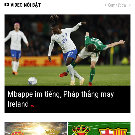
VIDEO NỔI BẬT
+ Xem tất cả
Mbappe im tiếng, Pháp thắng may
Ireland