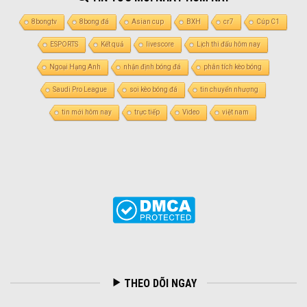
8bongtv
8bong đá
Asian cup
BXH
cr7
Cúp C1
ESPORTS
Kết quả
livescore
Lịch thi đấu hôm nay
Ngoại Hạng Anh
nhận định bóng đá
phân tích kèo bóng
Saudi Pro League
soi kèo bóng đá
tin chuyển nhượng
tin mới hôm nay
trực tiếp
Video
việt nam
THEO DÕI NGAY