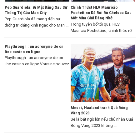
Pep Guardiola: Bí Mật Đằng Sau Sự
Chính Thức! HLV Mauricio
Thống Trị Của Man City
Pochettino Đã Rời Bỏ Chelsea Sau
Một Mùa Giải Đáng Nhớ
Pep Guardiola đã mang đến sự
Trong tuyên bố tối qua, HLV
thống trị đáng kinh ngạc cho Man ...
Mauricio Pochettino, chính thức rời
khỏi Chelsea ...
Playthrough : un acronyme de on
line casino en ligne
Playthrough : un acronyme de on
line casino en ligne Vous ne pouvez
...
Messi, Haaland tranh Quả Bóng
Vàng 2023
Sẽ là bất ngờ lớn nếu chủ nhân Quả
Bóng Vàng 2023 không ...