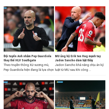
Đội tuyển Anh nhắm Pep Guardiola
MU ủng hộ Erik ten Hag mạnh tay
thay thế HLV Southgate
Jadon Sancho dám bật thầy
Theo truyền thông Xứ sương mù,
Jadon Sancho khả năng chịu án kỷ
Pep Guardiola hiện đang là lựa chọn
luật từ MU sau khi công ...
...