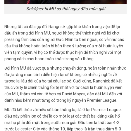
Solskjaer bị MU sa thải ngay đầu mùa giải
Nhưng tất cả đã sụp đổ. Rangnick gặp khó khăn trong việc để lại
dấu ấn trong đội hình MU, người không thể thích nghi với lối chơi
pressing tầm cao của người Đức. Nhìn từ bên ngoài, có vẻ như các
cầu thủ không hoàn toàn bị bán theo ý tưởng của một huấn luyện
viên tạm quyền, vì họ có thể được thực hiện để thích nghi với một
phong cách chơi hoàn toàn khác trong sáu tháng.
Đội hình MU đã vượt qua những chuyển động, hoàn toàn nhận thức
được rằng màn trình diễn hiện tại sẽ không có nhiều ý nghĩa về
tương lai lâu dài của họ tại câu lạc bộ. Cuối cùng, Rangnick đã kết
thúc với tỷ lệ chiến thắng tồi tệ nhất với tư cách là huấn luyện viên
của MU, thậm chí còn tệ hơn cả David Moyes, dẫn dắt MU đến với
danh hiệu kém nhất từng có trong kỷ nguyên Premier League.
MU đã kết thúc với hiệu số bàn thắng bại là 0 tại Premier League,
điều này phần lớn có thể là do một loạt các thất bại đáng xấu hổ
mà họ phải đối mặt trong suốt mùa giải. Đầu tiên là thất bại 4-2
trước Leicester City vào tháng 10, tiếp theo là trận thua đậm 5-0