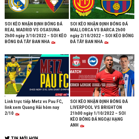
SOI KÈO NHẬN ĐỊNH BÓNG ĐÁ
SOI KÈO NHẬN ĐỊNH BÓNG ĐÁ
REAL MADRID VS OSASUNA
MALLORCA VS BARCA 2h00
2h00 ngày 3/10/2022 – SOI KÈO
ngày 2/10/2022 – SOI KÈO BÓNG
BÓNG ĐÁ TÂY BAN NHA
ĐÁ TÂY BAN NHA
Link trực tiếp Metz vs Pau FC,
SOI KÈO NHẬN ĐỊNH BÓNG ĐÁ
link xem Quang Hải hôm nay
LIVERPOOL VS BRIGHTON
2/10
21h00 ngày 1/10/2022 – SOI
KÈO BÓNG ĐÁ NGOẠI HẠNG
ANH
TIN MỚI HƠN