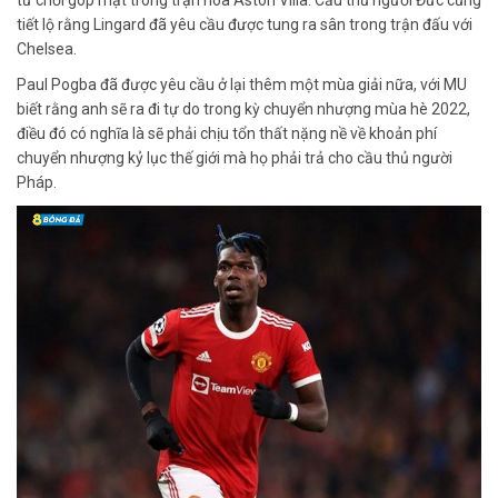
tiết lộ rằng Lingard đã yêu cầu được tung ra sân trong trận đấu với
Chelsea.
Paul Pogba đã được yêu cầu ở lại thêm một mùa giải nữa, với MU
biết rằng anh sẽ ra đi tự do trong kỳ chuyển nhượng mùa hè 2022,
điều đó có nghĩa là sẽ phải chịu tổn thất nặng nề về khoản phí
chuyển nhượng kỷ lục thế giới mà họ phải trả cho cầu thủ người
Pháp.