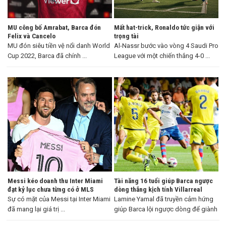
MU công bố Amrabat, Barca đón
Mất hat-trick, Ronaldo tức giận với
Felix và Cancelo
trọng tài
MU đón siêu tiền vệ nổi danh World
Al-Nassr bước vào vòng 4 Saudi Pro
Cup 2022, Barca đã chính ...
League với một chiến thắng 4-0 ...
Messi kéo doanh thu Inter Miami
Tài năng 16 tuổi giúp Barca ngược
đạt kỷ lục chưa từng có ở MLS
dòng thắng kịch tính Villarreal
Sự có mặt của Messi tại Inter Miami
Lamine Yamal đã truyền cảm hứng
đã mang lại giá trị ...
giúp Barca lội ngược dòng để giành
...