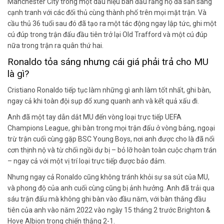
Manchester City trong một dấu hiệu ban đầu rằng họ đã sẵn sàng
cạnh tranh với các đối thủ cùng thành phố trên mọi mặt trận. Và
cầu thủ 36 tuổi sau đó đã tạo ra một tác động ngay lập tức, ghi một
cú đúp trong trận đấu đầu tiên trở lại Old Trafford và một cú đúp
nữa trong trận ra quân thứ hai.
Ronaldo tỏa sáng nhưng cái giá phải trả cho MU
là gì?
Cristiano Ronaldo tiếp tục làm những gì anh làm tốt nhất, ghi bàn,
ngay cả khi toàn đội sụp đổ xung quanh anh và kết quả xấu đi.
Anh đã một tay dẫn dắt MU đến vòng loại trực tiếp UEFA
Champions League, ghi bàn trong mọi trận đấu ở vòng bảng, ngoại
trừ trận cuối cùng gặp BSC Young Boys, nơi anh được cho là đã nổi
cơn thịnh nộ và từ chối ngồi dự bị – bỏ lỡ hoàn toàn cuộc chạm trán
– ngay cả với một vị trí loại trực tiếp được bảo đảm.
Nhưng ngay cả Ronaldo cũng không tránh khỏi sự sa sút của MU,
và phong độ của anh cuối cùng cũng bị ảnh hưởng. Anh đã trải qua
sáu trận đấu mà không ghi bàn vào đầu năm, với bàn thắng đầu
tiên của anh vào năm 2022 vào ngày 15 tháng 2 trước Brighton &
Hove Albion trong chiến thắng 2-1.