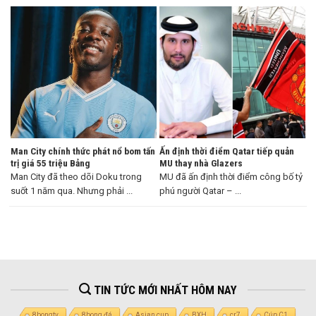
Man City chính thức phát nổ bom tấn
Ấn định thời điểm Qatar tiếp quản
trị giá 55 triệu Bảng
MU thay nhà Glazers
Man City đã theo dõi Doku trong
MU đã ấn định thời điểm công bố tỷ
suốt 1 năm qua. Nhưng phải ...
phú người Qatar – ...
TIN TỨC MỚI NHẤT HÔM NAY
8bongtv
8bong đá
Asian cup
BXH
cr7
Cúp C1