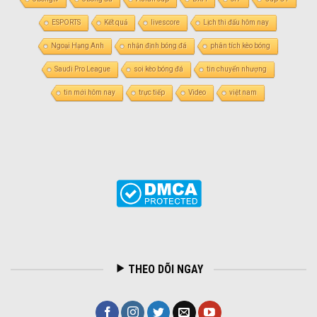
ESPORTS
Kết quả
livescore
Lịch thi đấu hôm nay
Ngoại Hạng Anh
nhận định bóng đá
phân tích kèo bóng
Saudi Pro League
soi kèo bóng đá
tin chuyển nhượng
tin mới hôm nay
trực tiếp
Video
việt nam
THEO DÕI NGAY