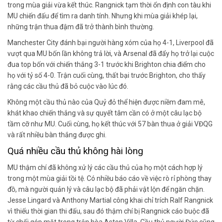
trong mùa giải vừa kết thúc. Rangnick tạm thời ổn định con tàu khi
MU chiến đấu để tìm ra danh tính. Nhưng khi mùa giải khép lại,
những trận thua đậm đã trở thành bình thường.
Manchester City đánh bại người hàng xóm của họ 4-1, Liverpool đã
vượt qua MU bốn lần không trả lời, và Arsenal đã đẩy họ trở lại cuộc
đua top bốn với chiến thắng 3-1 trước khi Brighton chia điểm cho
họ với tỷ số 4-0. Trận cuối cùng, thất bại trước Brighton, cho thấy
rằng các cầu thủ đã bỏ cuộc vào lúc đó.
Không một cầu thủ nào của Quỷ đỏ thể hiện được niềm đam mê,
khát khao chiến thắng và sự quyết tâm cần có ở một câu lạc bộ
tầm cỡ như MU. Cuối cùng, họ kết thúc với 57 bàn thua ở giải VĐQG
và rất nhiều bàn thắng được ghi.
Quá nhiều cầu thủ không hài lòng
MU thậm chí đã không xử lý các cầu thủ của họ một cách hợp lý
trong một mùa giải tồi tệ. Có nhiều báo cáo về việc rò rỉ phòng thay
đồ, mà người quản lý và câu lạc bộ đã phải vật lộn để ngăn chặn.
Jesse Lingard và Anthony Martial công khai chỉ trích Ralf Rangnick
vì thiếu thời gian thi đấu, sau đó thậm chí bị Rangnick cáo buộc đã
từ chối góp mặt trong trận hòa Aston Villa. Cầu thủ người Đức cũng