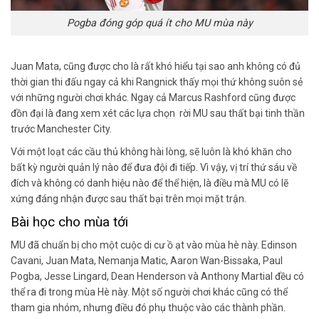
Pogba đóng góp quá ít cho MU mùa này
Juan Mata, cũng được cho là rất khó hiểu tại sao anh không có đủ
thời gian thi đấu ngay cả khi Rangnick thấy mọi thứ không suôn sẻ
với những người chơi khác. Ngay cả Marcus Rashford cũng được
đồn đại là đang xem xét các lựa chọn rời MU sau thất bại tinh thần
trước Manchester City.
Với một loạt các cầu thủ không hài lòng, sẽ luôn là khó khăn cho
bất kỳ người quản lý nào để đưa đội đi tiếp. Vì vậy, vị trí thứ sáu về
đích và không có danh hiệu nào để thể hiện, là điều mà MU có lẽ
xứng đáng nhận được sau thất bại trên mọi mặt trận.
Bài học cho mùa tới
MU đã chuẩn bị cho một cuộc di cư ồ ạt vào mùa hè này. Edinson
Cavani, Juan Mata, Nemanja Matic, Aaron Wan-Bissaka, Paul
Pogba, Jesse Lingard, Dean Henderson và Anthony Martial đều có
thể ra đi trong mùa Hè này. Một số người chơi khác cũng có thể
tham gia nhóm, nhưng điều đó phụ thuộc vào các thành phần.