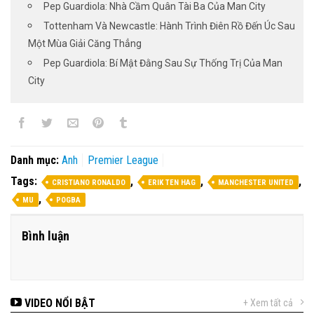
Pep Guardiola: Nhà Cầm Quân Tài Ba Của Man City
Tottenham Và Newcastle: Hành Trình Điên Rồ Đến Úc Sau
Một Mùa Giải Căng Thẳng
Pep Guardiola: Bí Mật Đằng Sau Sự Thống Trị Của Man
City
Danh mục:
Anh
Premier League
Tags:
,
,
,
CRISTIANO RONALDO
ERIK TEN HAG
MANCHESTER UNITED
,
MU
POGBA
Bình luận
VIDEO NỔI BẬT
+ Xem tất cả