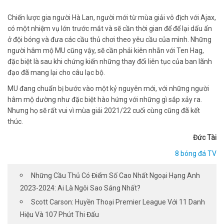
Chiến lược gia người Hà Lan, người mới từ mùa giải vô địch với Ajax,
có một nhiệm vụ lớn trước mắt và sẽ cần thời gian để để lại dấu ấn
ở đội bóng và đưa các cầu thủ chơi theo yêu cầu của mình. Những
người hâm mộ MU cũng vậy, sẽ cần phải kiên nhẫn với Ten Hag,
đặc biệt là sau khi chứng kiến ​​những thay đổi liên tục của ban lãnh
đạo đã mang lại cho câu lạc bộ.
MU đang chuẩn bị bước vào một kỷ nguyên mới, với những người
hâm mộ dường như đặc biệt hào hứng với những gì sắp xảy ra.
Nhưng họ sẽ rất vui vì mùa giải 2021/22 cuối cùng cũng đã kết
thúc.
Đức Tài
8 bóng đá TV
Những Cầu Thủ Có Điểm Số Cao Nhất Ngoại Hạng Anh
2023-2024: Ai Là Ngôi Sao Sáng Nhất?
Scott Carson: Huyền Thoại Premier League Với 11 Danh
Hiệu Và 107 Phút Thi Đấu