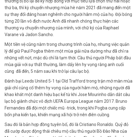
thường bị bỏ lại để ký hợp đồng với mục tiêu lựa chọn thứ hai hoặc
thứ ba, thì kỳ chuyển nhượng mùa hè năm 2021 đã mang đến một
sự thay đổi đáng hoan nghênh cho người hâm mộ của họ. Đội bóng
từng 20 lần vô địch nước Anh đã nhanh chóng thực hiện các
thương vụ chuyển nhượng của mình, với chữ ký của Raphael
Varane và Jadon Sancho.
Một tiền vệ cũng nằm trong chương trình của họ, nhưng việc quản
lý để giữ Paul Pogba thêm một mùa giải nữa dường như đã chỉ ra
những vết nứt, mặc dù chỉ là tạm thời. Cầu thủ người Pháp bắt đầu
mùa giải với sự thất thường, làm dấy lên hy vọng rằng anh cuối
cùng đã đến, 5 năm sau khi trở lại câu lạc bộ.
Đánh bại Leeds United 5-1 tại Old Trafford trong trận mở màn mùa
giải chỉ củng cố thêm hy vọng của người hâm mộ, những người đã
khao khát một danh hiệu bạc kể từ khi Jose Mourinho dẫn dắt câu
lạc bộ giành chức vô địch UEFA Europa League năm 2017. Bruno
Fernandes đã đội một chiếc mũ -trick, trong khi Pogba cung cấp
bốn pha kiến ​​tạo, khiến mạng xã hội trở nên điên cuồng.
Sau đó là bản hợp đồng tuyên bố, đó là Cristiano Ronaldo. Quỷ đỏ
đã cướp được động thái chiêu mộ cầu thủ người Bồ Đào Nha của