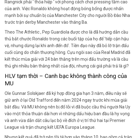
Rangnick phải ‘ thỏa hiệp ‘ với phong cách chơi pressing tầm cao
của anh. Việc Ronaldo không hoạt động bóng bổng được nhấn
mạnh bởi sự chuẩn bị của Manchester City cho người Bồ Đào Nha
trước trận derby Manchester vào tháng Ba.
Theo The Athletic , Pep Guardiola được cho là đã hướng dẫn cầu
thủ bắt chước Ronaldo trong các buổi tập của họ để ‘tiếp cận hậu
vệ, nhưng dừng lại khi anh đến đó’. Tiền đạo này đã bỏ lỡ trận đấu
cuối cùng do chấn thương hông. Cựu ngôi sao của Real Madrid đã
kết thúc mùa giải với 24 bàn thắng trên mọi đấu trường và là cầu
thủ ghi nhiều bàn thắng nhất của đội, nhưng cái giá phải trả là gì?
HLV tạm thời – Canh bạc không thành công của
MU
Ole Gunnar Solskjaer đã ký hợp đồng gia hạn 3 năm, điều này sẽ
giữ anh ở lại Old Trafford đến năm 2024 ngay trước khi mùa giải
bắt đầu. Và MU không nên bị đổ lỗi vì đã buộc cầu thủ người Na Uy
vào một thỏa thuận dài hơn vì những dấu hiệu ban đầu là hy vọng
và anh vừa dẫn dắt câu lạc bộ về đích ở vị trí thứ hai tại Premier
League và trận chung kết UEFA Europa League.
Nhưng kết quả đã trở nên tồi tệ hơn vào tháng 10, bao gồm cả trận