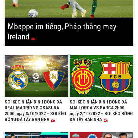
Mbappe im tiếng, Pháp thắng may
Ireland
SOI KÈO NHẬN ĐỊNH BÓNG ĐÁ
SOI KÈO NHẬN ĐỊNH BÓNG ĐÁ
REAL MADRID VS OSASUNA
MALLORCA VS BARCA 2h00
2h00 ngày 3/10/2022 – SOI KÈO
ngày 2/10/2022 – SOI KÈO BÓNG
BÓNG ĐÁ TÂY BAN NHA
ĐÁ TÂY BAN NHA