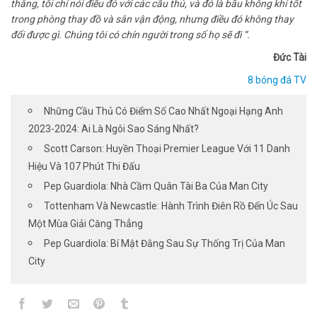
thắng, tôi chỉ nói điều đó với các cầu thủ, và đó là bầu không khí tốt
trong phòng thay đồ và sân vận động, nhưng điều đó không thay
đổi được gì. Chúng tôi có chín người trong số họ sẽ đi “.
Đức Tài
8 bóng đá TV
Những Cầu Thủ Có Điểm Số Cao Nhất Ngoại Hạng Anh
2023-2024: Ai Là Ngôi Sao Sáng Nhất?
Scott Carson: Huyền Thoại Premier League Với 11 Danh
Hiệu Và 107 Phút Thi Đấu
Pep Guardiola: Nhà Cầm Quân Tài Ba Của Man City
Tottenham Và Newcastle: Hành Trình Điên Rồ Đến Úc Sau
Một Mùa Giải Căng Thẳng
Pep Guardiola: Bí Mật Đằng Sau Sự Thống Trị Của Man
City