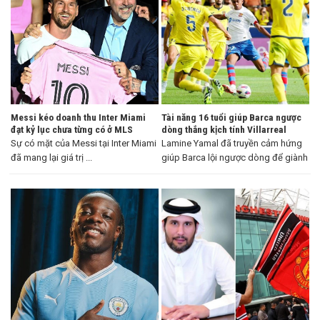
Messi kéo doanh thu Inter Miami
Tài năng 16 tuổi giúp Barca ngược
đạt kỷ lục chưa từng có ở MLS
dòng thắng kịch tính Villarreal
Sự có mặt của Messi tại Inter Miami
Lamine Yamal đã truyền cảm hứng
đã mang lại giá trị ...
giúp Barca lội ngược dòng để giành
...