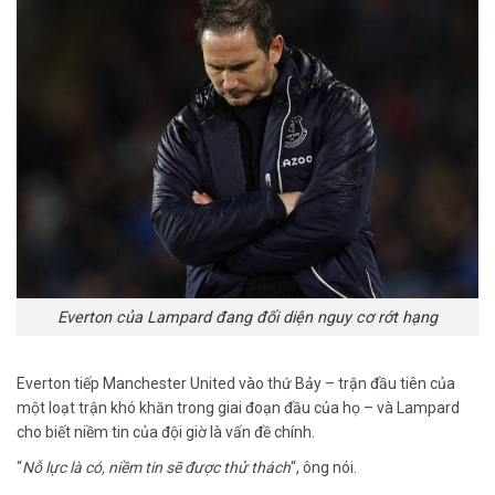
Everton của Lampard đang đối diện nguy cơ rớt hạng
Everton tiếp Manchester United vào thứ Bảy – trận đầu tiên của
một loạt trận khó khăn trong giai đoạn đầu của họ – và Lampard
cho biết niềm tin của đội giờ là vấn đề chính.
“
Nỗ lực là có, niềm tin sẽ được thử thách
“, ông nói.