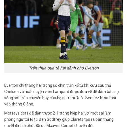
Trận thua quá tệ hại dành cho Everton
Everton chỉ thắng hai trong số chín trận kể từ khi cựu cầu thủ
Chelsea và huấn luyện viên Lampard được đưa về để đảm bảo sự
sống sót trên chuyến bay của họ sau khi Rafa Benitez bị sa thải
vào tháng Giêng.
Merseysiders đã dẫn trước 2-1 trong hiệp hai với một sai lầm
phòng ngự tồi tệ từ Ben Godfrey giúp Clarets tạo ra bàn thắng
quyết định ở phút 85 do Maxwel Cornet chuyển đổi.