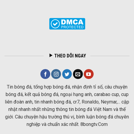
THEO DÕI NGAY
Tin bóng đá, tổng hợp bóng đá, nhận định tỉ số, câu chuyện
bóng đá, kết quả bóng đá, ngoại hạng anh, carabao cup, cup
liên đoàn anh, tin nhanh bóng đá, cr7, Ronaldo, Neymar,... cập
nhật nhanh nhất những thông tin bóng đá Việt Nam và thế
giới. Câu chuyện hậu trường thú vị, bình luận bóng đá chuyên
nghiệp và chuẩn xác nhất. 8bongtv.Com