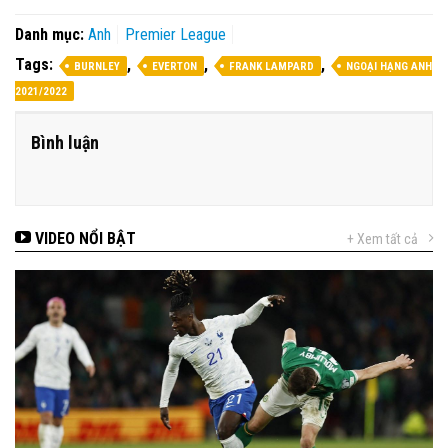
Danh mục:
Anh
Premier League
Tags:
,
,
,
BURNLEY
EVERTON
FRANK LAMPARD
NGOẠI HẠNG ANH
2021/2022
Bình luận
VIDEO NỔI BẬT
+ Xem tất cả