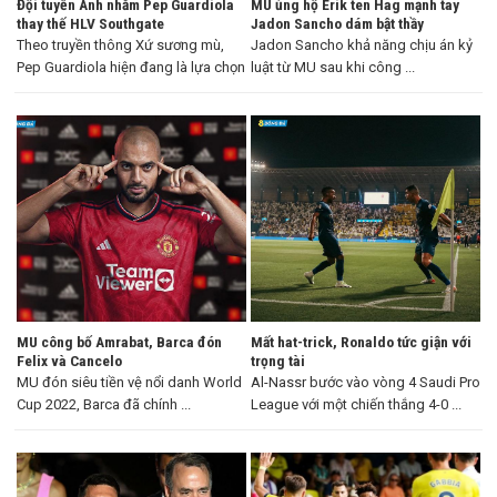
Đội tuyển Anh nhắm Pep Guardiola
MU ủng hộ Erik ten Hag mạnh tay
thay thế HLV Southgate
Jadon Sancho dám bật thầy
Theo truyền thông Xứ sương mù,
Jadon Sancho khả năng chịu án kỷ
Pep Guardiola hiện đang là lựa chọn
luật từ MU sau khi công ...
...
MU công bố Amrabat, Barca đón
Mất hat-trick, Ronaldo tức giận với
Felix và Cancelo
trọng tài
MU đón siêu tiền vệ nổi danh World
Al-Nassr bước vào vòng 4 Saudi Pro
Cup 2022, Barca đã chính ...
League với một chiến thắng 4-0 ...