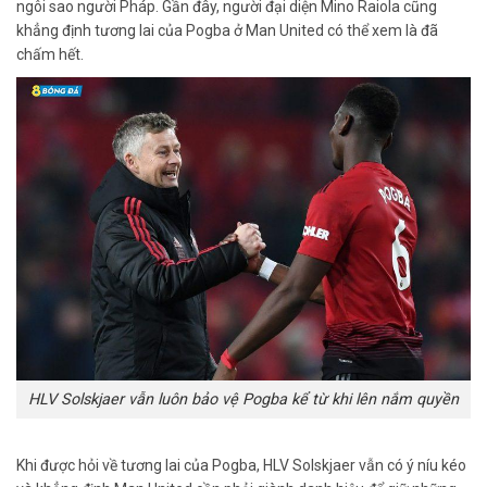
ngôi sao người Pháp. Gần đây, người đại diện Mino Raiola cũng
khẳng định tương lai của Pogba ở Man United có thể xem là đã
chấm hết.
HLV Solskjaer vẫn luôn bảo vệ Pogba kể từ khi lên nắm quyền
Khi được hỏi về tương lai của Pogba, HLV Solskjaer vẫn có ý níu kéo