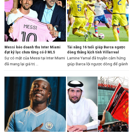
Messi kéo doanh thu Inter Miami
Tài năng 16 tuổi giúp Barca ngược
đạt kỷ lục chưa từng có ở MLS
dòng thắng kịch tính Villarreal
Sự có mặt của Messi tại Inter Miami
Lamine Yamal đã truyền cảm hứng
đã mang lại giá trị ...
giúp Barca lội ngược dòng để giành
...