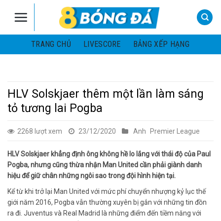
Skip
to
content
TRANG CHỦ
LIVESCORE
BẢNG XẾP HẠNG
HLV Solskjaer thêm một lần làm sáng
tỏ tương lai Pogba
2268 lượt xem
23/12/2020
Anh
Premier League
HLV Solskjaer khẳng định ông không hề lo lắng với thái độ của Paul
Pogba, nhưng cũng thừa nhận Man United cần phải giành danh
hiệu để giữ chân những ngôi sao trong đội hình hiện tại.
Kể từ khi trở lại Man United với mức phí chuyển nhượng kỷ lục thế
giới năm 2016, Pogba vẫn thường xuyên bị gắn với những tin đồn
ra đi. Juventus và Real Madrid là những điểm đến tiềm năng với