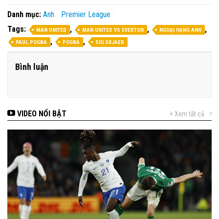
Danh mục:
Anh
Premier League
Tags:
,
,
,
MAN UNITED
MAN UNITED VS EVERTON
NGOẠI HẠNG ANH
,
,
PAUL POGBA
POGBA
SOLSKJAER
Bình luận
VIDEO NỔI BẬT
+ Xem tất cả