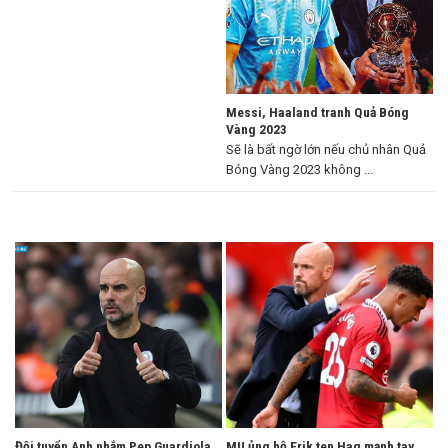
Messi, Haaland tranh Quả Bóng
Vàng 2023
Sẽ là bất ngờ lớn nếu chủ nhân Quả
Bóng Vàng 2023 không ...
Đội tuyển Anh nhắm Pep Guardiola
MU ủng hộ Erik ten Hag mạnh tay