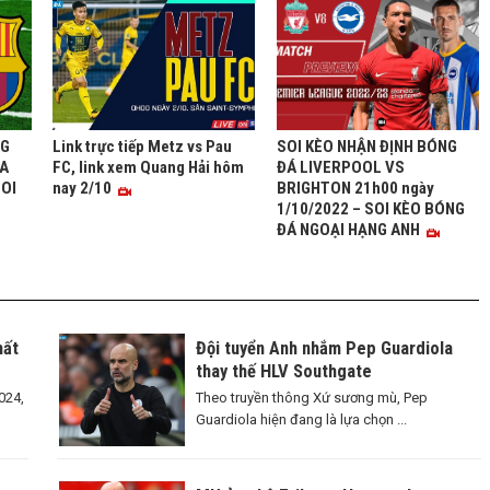
NG
Link trực tiếp Metz vs Pau
SOI KÈO NHẬN ĐỊNH BÓNG
A
FC, link xem Quang Hải hôm
ĐÁ LIVERPOOL VS
SOI
nay 2/10
BRIGHTON 21h00 ngày
1/10/2022 – SOI KÈO BÓNG
ĐÁ NGOẠI HẠNG ANH
hất
Đội tuyển Anh nhắm Pep Guardiola
thay thế HLV Southgate
024,
Theo truyền thông Xứ sương mù, Pep
Guardiola hiện đang là lựa chọn ...