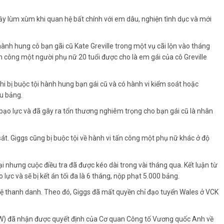
đầy lùm xùm khi quan hệ bất chính với em dâu, nghiện tình dục và mới
nh hung cô bạn gãi cũ Kate Greville trong một vụ cãi lộn vào tháng
n công một người phụ nữ 20 tuổi được cho là em gái của cô Greville
hi bị buộc tội hành hung bạn gái cũ và có hành vi kiểm soát hoặc
ệu bảng.
 bạo lực và đã gây ra tổn thương nghiêm trọng cho bạn gái cũ là nhân
át. Giggs cũng bị buộc tội về hành vi tấn công một phụ nữ khác ở độ
i nhưng cuộc điều tra đã được kéo dài trong vài tháng qua. Kết luận từ
ực và sẽ bị kết án tối đa là 6 tháng, nộp phạt 5.000 bảng.
vệ thanh danh. Theo đó, Giggs đã mất quyền chỉ đạo tuyển Wales ở VCK
W) đã nhận được quyết định của Cơ quan Công tố Vương quốc Anh về