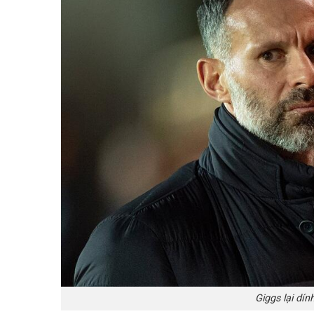
Giggs lại dí