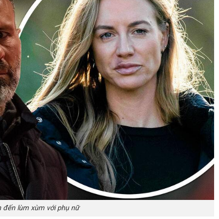
nh đến lùm xùm với phụ nữ