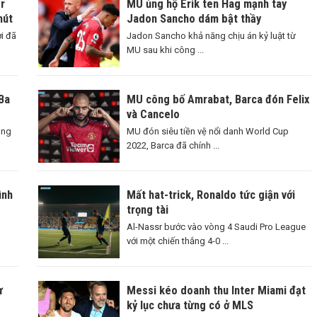
r
MU ủng hộ Erik ten Hag mạnh tay
hút
Jadon Sancho dám bật thầy
i đã
Jadon Sancho khả năng chịu án kỷ luật từ
MU sau khi công ...
Ba
MU công bố Amrabat, Barca đón Felix
và Cancelo
ông
MU đón siêu tiền vệ nổi danh World Cup
2022, Barca đã chính ...
ình
Mất hat-trick, Ronaldo tức giận với
trọng tài
Al-Nassr bước vào vòng 4 Saudi Pro League
với một chiến thắng 4-0 ...
ự
Messi kéo doanh thu Inter Miami đạt
kỷ lục chưa từng có ở MLS