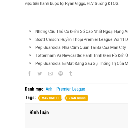
việc tiến hành buộc tội Ryan Giggs, HLV trưởng ĐTQG.
Những Cầu Thủ Có Điểm Số Cao Nhất Ngoại Hạng An
Scott Carson: Huyền Thoại Premier League Với 11 D
Pep Guardiola: Nhà Cầm Quân Tài Ba Của Man City
Tottenham Và Newcastle: Hành Trình Điên Rồ Đến 
Pep Guardiola: Bí Mật Đằng Sau Sự Thống Trị Của M
Danh mục:
Anh
Premier League
Tags:
,
MAN UNITED
RYAN GIGGS
Bình luận