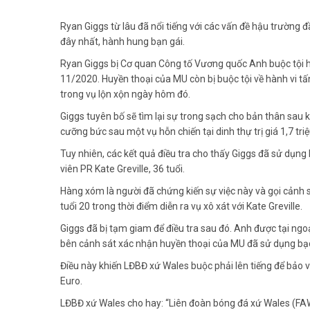
Ryan Giggs từ lâu đã nổi tiếng với các vấn đề hậu trường 
đây nhất, hành hung bạn gái.
Ryan Giggs bị Cơ quan Công tố Vương quốc Anh buộc tội hà
11/2020. Huyền thoại của MU còn bị buộc tội về hành vi tấ
trong vụ lộn xộn ngày hôm đó.
Giggs tuyên bố sẽ tìm lại sự trong sạch cho bản thân sau k
cưỡng bức sau một vụ hỗn chiến tại dinh thự trị giá 1,7 tri
Tuy nhiên, các kết quả điều tra cho thấy Giggs đã sử dụng
viên PR Kate Greville, 36 tuổi.
Hàng xóm là người đã chứng kiến sự việc này và gọi cảnh s
tuổi 20 trong thời điểm diễn ra vụ xô xát với Kate Greville.
Giggs đã bị tạm giam để điều tra sau đó. Anh được tại ngoạ
bên cảnh sát xác nhận huyền thoại của MU đã sử dụng bạo l
Điều này khiến LĐBĐ xứ Wales buộc phải lên tiếng để bảo 
Euro.
LĐBĐ xứ Wales cho hay: “Liên đoàn bóng đá xứ Wales (FA