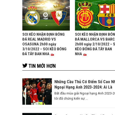
SOI KÈO NHẬN ĐỊNH BÓNG
SOI KÈO NHẬN ĐỊNH BÓ
ĐÁ REAL MADRID VS
ĐÁ MALLORCA VS BARC
OSASUNA 2h00 ngày
2h00 ngày 2/10/2022 – 
3/10/2022 – SOI KÈO BÓNG
KÈO BÓNG ĐÁ TÂY BAN
ĐÁ TÂY BAN NHA
NHA
TIN MỚI HƠN
Những Cầu Thủ Có Điểm Số Cao N
Ngoại Hạng Anh 2023-2024: Ai Là
Ngôi Sao Sáng Nhất?
Bắt đầu mùa giải Ngoại hạng Anh 2023-2
tôi đã chứng kiến sự ...