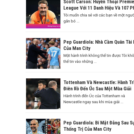
Scott Carson: Huyền Thoại Premie
League Với 11 Danh Hiệu Và 107 P
Thi Đấu
Tôi muốn chia sẻ với các bạn về một ngườ
gắn bó ...
Pep Guardiola: Nhà Cầm Quân Tài 
Của Man City
Một hành trình không thể tin được Tôi kh
thể tin vào những ...
Tottenham Và Newcastle: Hành Tr
Điên Rồ Đến Úc Sau Một Mùa Giải
Căng Thẳng
Hành trình đến Úc của Tottenham và
Newcastle ngay sau khi mùa giải ...
Pep Guardiola: Bí Mật Đằng Sau S
Thống Trị Của Man City