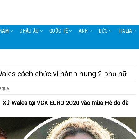
 NAM
CHÂU ÂU
QUỐC TẾ
ANH
ĐỨC
ITALIA
Wales cách chức vì hành hung 2 phụ nữ
eague
T Xứ Wales tại VCK EURO 2020 vào mùa Hè do đã