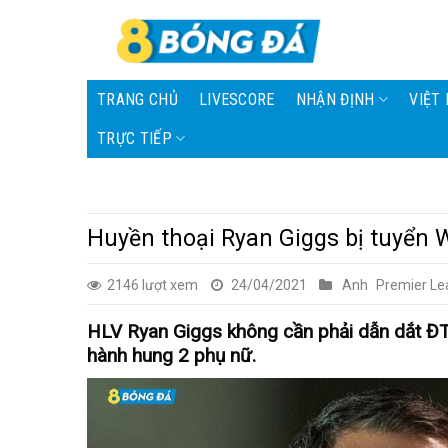
Skip
to
content
TRANG CHỦ
LIVESCORE
NHẬN ĐỊNH
VIỆT
TRỰC TIẾP
Huyền thoại Ryan Giggs bị tuyển 
2146 lượt xem
24/04/2021
Anh
Premier L
HLV Ryan Giggs không cần phải dẫn dắt Đ
hành hung 2 phụ nữ.