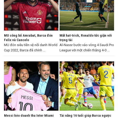
MU công bố Amrabat, Barca đón
Mất hat-trick, Ronaldo tức giận với
Felix và Cancelo
trọng tài
MU đón siêu tiền vệ nổi danh World
Al-Nassr bước vào vòng 4 Saudi Pro
Cup 2022, Barca đã chính ...
League với một chiến thắng 4-0 ...
Messi kéo doanh thu Inter Miami
Tài năng 16 tuổi giúp Barca ngược