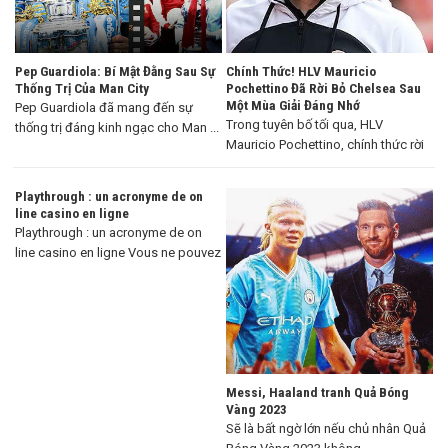
Pep Guardiola: Bí Mật Đằng Sau Sự
Chính Thức! HLV Mauricio
Thống Trị Của Man City
Pochettino Đã Rời Bỏ Chelsea Sau
Một Mùa Giải Đáng Nhớ
Pep Guardiola đã mang đến sự
Trong tuyên bố tối qua, HLV
thống trị đáng kinh ngạc cho Man ...
Mauricio Pochettino, chính thức rời
khỏi Chelsea ...
Playthrough : un acronyme de on
line casino en ligne
Playthrough : un acronyme de on
line casino en ligne Vous ne pouvez
...
Messi, Haaland tranh Quả Bóng
Vàng 2023
Sẽ là bất ngờ lớn nếu chủ nhân Quả