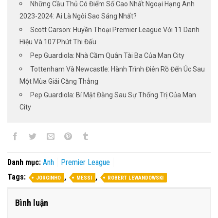
Những Cầu Thủ Có Điểm Số Cao Nhất Ngoại Hạng Anh
2023-2024: Ai Là Ngôi Sao Sáng Nhất?
Scott Carson: Huyền Thoại Premier League Với 11 Danh
Hiệu Và 107 Phút Thi Đấu
Pep Guardiola: Nhà Cầm Quân Tài Ba Của Man City
Tottenham Và Newcastle: Hành Trình Điên Rồ Đến Úc Sau
Một Mùa Giải Căng Thẳng
Pep Guardiola: Bí Mật Đằng Sau Sự Thống Trị Của Man
City
Danh mục:
Anh
Premier League
Tags:
,
,
JORGINHO
MESSI
ROBERT LEWANDOWSKI
Bình luận