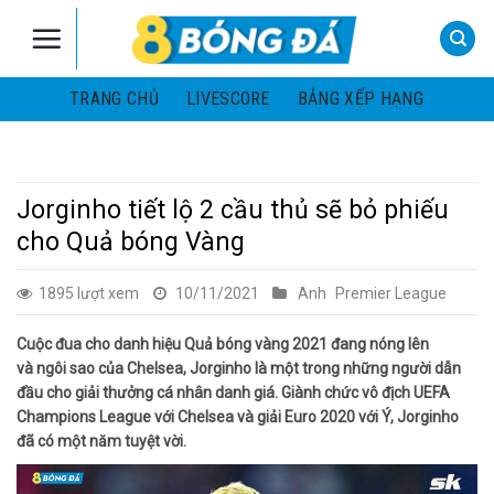
Skip
to
content
TRANG CHỦ
LIVESCORE
BẢNG XẾP HẠNG
Jorginho tiết lộ 2 cầu thủ sẽ bỏ phiếu
cho Quả bóng Vàng
1895 lượt xem
10/11/2021
Anh
Premier League
Cuộc đua cho danh hiệu Quả bóng vàng 2021 đang nóng lên
và ngôi sao của Chelsea, Jorginho là một trong những người dẫn
đầu cho giải thưởng cá nhân danh giá. Giành chức vô địch UEFA
Champions League với Chelsea và giải Euro 2020 với Ý, Jorginho
đã có một năm tuyệt vời.