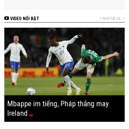
VIDEO NỔI BẬT
+ Xem tất cả
Mbappe im tiếng, Pháp thắng may
Ireland