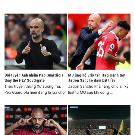
Đội tuyển Anh nhắm Pep Guardiola
MU ủng hộ Erik ten Hag mạnh tay
thay thế HLV Southgate
Jadon Sancho dám bật thầy
Theo truyền thông Xứ sương mù,
Jadon Sancho khả năng chịu án kỷ
Pep Guardiola hiện đang là lựa chọn
luật từ MU sau khi công ...
...