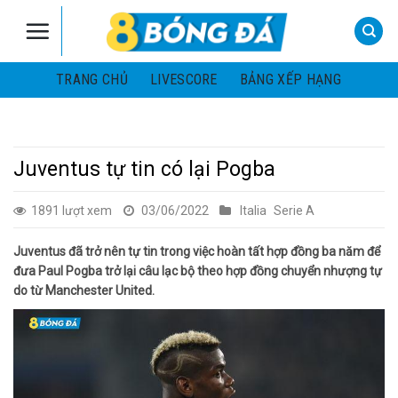
Skip
to
content
TRANG CHỦ
LIVESCORE
BẢNG XẾP HẠNG
Juventus tự tin có lại Pogba
1891 lượt xem
03/06/2022
Italia
Serie A
Juventus đã trở nên tự tin trong việc hoàn tất hợp đồng ba năm để
đưa Paul Pogba trở lại câu lạc bộ theo hợp đồng chuyển nhượng tự
do từ Manchester United.