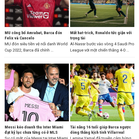
MU công bố Amrabat, Barca đón
Mất hat-trick, Ronaldo tức giận với
Felix và Cancelo
trọng tài
MU đón siêu tiền vệ nổi danh World
Al-Nassr bước vào vòng 4 Saudi Pro
Cup 2022, Barca đã chính ...
League với một chiến thắng 4-0 ...
Messi kéo doanh thu Inter Miami
Tài năng 16 tuổi giúp Barca ngược
đạt kỷ lục chưa từng có ở MLS
dòng thắng kịch tính Villarreal
Sự có mặt của Messi tại Inter Miami
Lamine Yamal đã truyền cảm hứng