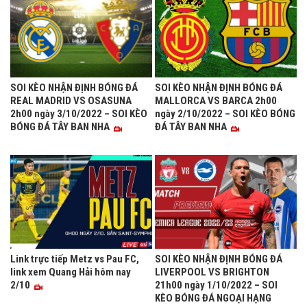
SOI KÈO NHẬN ĐỊNH BÓNG ĐÁ
SOI KÈO NHẬN ĐỊNH BÓNG ĐÁ
REAL MADRID VS OSASUNA
MALLORCA VS BARCA 2h00
2h00 ngày 3/10/2022 – SOI KÈO
ngày 2/10/2022 – SOI KÈO BÓNG
BÓNG ĐÁ TÂY BAN NHA
ĐÁ TÂY BAN NHA
Link trực tiếp Metz vs Pau FC,
SOI KÈO NHẬN ĐỊNH BÓNG ĐÁ
link xem Quang Hải hôm nay
LIVERPOOL VS BRIGHTON
2/10
21h00 ngày 1/10/2022 – SOI
KÈO BÓNG ĐÁ NGOẠI HẠNG