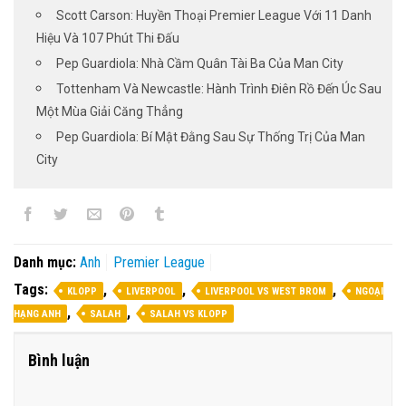
Scott Carson: Huyền Thoại Premier League Với 11 Danh
Hiệu Và 107 Phút Thi Đấu
Pep Guardiola: Nhà Cầm Quân Tài Ba Của Man City
Tottenham Và Newcastle: Hành Trình Điên Rồ Đến Úc Sau
Một Mùa Giải Căng Thẳng
Pep Guardiola: Bí Mật Đằng Sau Sự Thống Trị Của Man
City
Danh mục:
Anh
Premier League
Tags:
,
,
,
KLOPP
LIVERPOOL
LIVERPOOL VS WEST BROM
NGOẠI
,
,
HẠNG ANH
SALAH
SALAH VS KLOPP
Bình luận