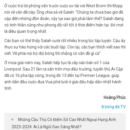
Ở cuộc trả lời phỏng vấn trước cuộc so tài với West Brom thì Klopp
nói về vấn đề này. Ông chia sẻ về Salah: “Chúng ta chưa bao giờ đề
cập đến những đồn đoán, vậy tại sao giờ phải làm thế? Salah đang
có tinh thần cũng như phong độ rất tốt ở thời điểm hiện tại. Đó mới
là điều quan trọng nhất.
Các bạn có thể thấy Salah cười rất nhiều trong lúc tập luyện. Cậu ấy
thực sự hào hứng với các buổi tập. Còn lại, các bạn thích viết sao thì
viết. Về phía nội bộ đội bóng thì chẳng có vấn đề gì cả”.
Ở mùa giải năm nay, Salah tiếp tục là cây săn bàn số 1 của
Liverpool. Sau 21 lần ra sân trên mọi đấu trường, tuyển thủ Ai Cập
đã có 16 pha lập công, trong đó 13 đến tại Premier League, giúp
anh dẫn đầu cuộc đua Vua phá lưới ở giải đấu hấp dẫn nhất hành
tinh.
Hoàng Phúc
8 bóng đá TV
Những Cầu Thủ Có Điểm Số Cao Nhất Ngoại Hạng Anh
2023-2024: Ai Là Ngôi Sao Sáng Nhất?