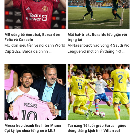
MU công bố Amrabat, Barca đón
Mất hat-trick, Ronaldo tức giận với
Felix và Cancelo
trọng tài
MU đón siêu tiền vệ nổi danh World
Al-Nassr bước vào vòng 4 Saudi Pro
Cup 2022, Barca đã chính ...
League với một chiến thắng 4-0 ...
Messi kéo doanh thu Inter Miami
Tài năng 16 tuổi giúp Barca ngược
đạt kỷ lục chưa từng có ở MLS
dòng thắng kịch tính Villarreal