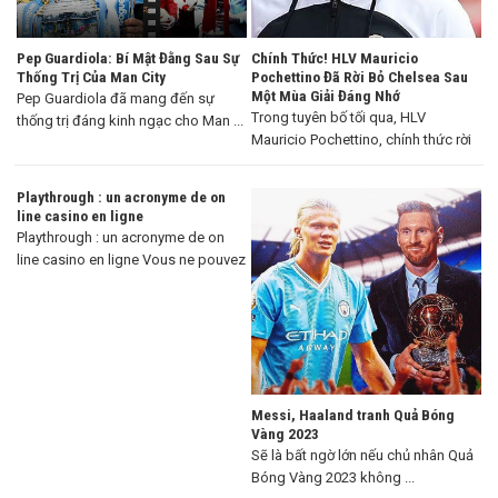
Pep Guardiola: Bí Mật Đằng Sau Sự
Chính Thức! HLV Mauricio
Thống Trị Của Man City
Pochettino Đã Rời Bỏ Chelsea Sau
Một Mùa Giải Đáng Nhớ
Pep Guardiola đã mang đến sự
Trong tuyên bố tối qua, HLV
thống trị đáng kinh ngạc cho Man ...
Mauricio Pochettino, chính thức rời
khỏi Chelsea ...
Playthrough : un acronyme de on
line casino en ligne
Playthrough : un acronyme de on
line casino en ligne Vous ne pouvez
...
Messi, Haaland tranh Quả Bóng
Vàng 2023
Sẽ là bất ngờ lớn nếu chủ nhân Quả
Bóng Vàng 2023 không ...