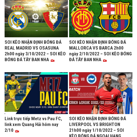
SOI KÈO NHẬN ĐỊNH BÓNG ĐÁ
SOI KÈO NHẬN ĐỊNH BÓNG ĐÁ
REAL MADRID VS OSASUNA
MALLORCA VS BARCA 2h00
2h00 ngày 3/10/2022 – SOI KÈO
ngày 2/10/2022 – SOI KÈO BÓNG
BÓNG ĐÁ TÂY BAN NHA
ĐÁ TÂY BAN NHA
Link trực tiếp Metz vs Pau FC,
SOI KÈO NHẬN ĐỊNH BÓNG ĐÁ
link xem Quang Hải hôm nay
LIVERPOOL VS BRIGHTON
2/10
21h00 ngày 1/10/2022 – SOI
KÈO BÓNG ĐÁ NGOẠI HẠNG