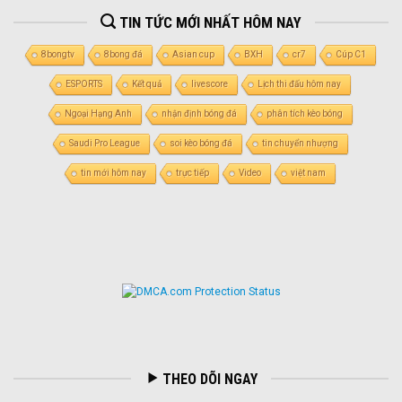
TIN TỨC MỚI NHẤT HÔM NAY
8bongtv
8bong đá
Asian cup
BXH
cr7
Cúp C1
ESPORTS
Kết quả
livescore
Lịch thi đấu hôm nay
Ngoại Hạng Anh
nhận định bóng đá
phân tích kèo bóng
Saudi Pro League
soi kèo bóng đá
tin chuyển nhượng
tin mới hôm nay
trực tiếp
Video
việt nam
THEO DÕI NGAY