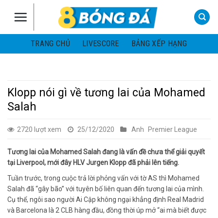
Skip
to
content
TRANG CHỦ
LIVESCORE
BẢNG XẾP HẠNG
Klopp nói gì về tương lai của Mohamed
Salah
2720 lượt xem
25/12/2020
Anh
Premier League
Tương lai của Mohamed Salah đang là vấn đề chưa thể giải quyết
tại Liverpool, mới đây HLV Jurgen Klopp đã phải lên tiếng.
Tuần trước, trong cuộc trả lời phỏng vấn với tờ AS thì Mohamed
Salah đã “gây bão” với tuyên bố liên quan đến tương lai của mình.
Cụ thể, ngôi sao người Ai Cập không ngại khẳng định Real Madrid
và Barcelona là 2 CLB hàng đầu, đồng thời úp mở “ai mà biết được