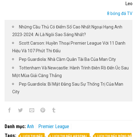
Leo
8 bóng đá TV
Những Cầu Thủ Có Điểm Số Cao Nhất Ngoại Hạng Anh
2023-2024: Ai Là Ngôi Sao Sáng Nhất?
Scott Carson: Huyền Thoại Premier League Với 11 Danh
Hiệu Và 107 Phút Thi Đấu
Pep Guardiola: Nhà Cầm Quân Tài Ba Của Man City
Tottenham Và Newcastle: Hành Trình Điên Rồ Đến Úc Sau
Một Mùa Giải Căng Thẳng
Pep Guardiola: Bí Mật Đằng Sau Sự Thống Trị Của Man
City
Danh mục:
Anh
Premier League
Tags:
,
,
LỊCH THI ĐẤU
LỊCH THI ĐẤU ARSENAL
LỊCH THI ĐẤU BÓNG ĐÁ