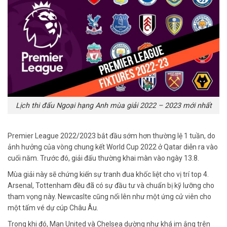
Lịch thi đấu Ngoại hạng Anh mùa giải 2022 – 2023 mới nhất
Premier League 2022/2023 bắt đầu sớm hơn thường lệ 1 tuần, do
ảnh hưởng của vòng chung kết World Cup 2022 ở Qatar diễn ra vào
cuối năm. Trước đó, giải đấu thường khai màn vào ngày 13.8.
Mùa giải này sẽ chứng kiến sự tranh đua khốc liệt cho vị trí top 4.
Arsenal, Tottenham đều đã có sự đầu tư và chuẩn bị kỹ lưỡng cho
tham vọng này. Newcaslte cũng nổi lên như một ứng cử viên cho
một tấm vé dự cúp Châu Âu.
Trong khi đó, Man United và Chelsea dường như khá im ắng trên