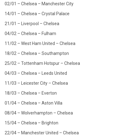
02/01 – Chelsea – Manchester City
14/01 – Chelsea – Crystal Palace
21/01 – Liverpool – Chelsea
04/02 – Chelsea – Fulham
11/02 – West Ham United – Chelsea
18/02 – Chelsea – Southampton
25/02 – Tottenham Hotspur – Chelsea
04/03 – Chelsea – Leeds United
11/03 – Leicester City – Chelsea
18/03 – Chelsea – Everton
01/04 – Chelsea – Aston Villa
08/04 – Wolverhampton – Chelsea
15/04 – Chelsea – Brighton
22/04 – Manchester United – Chelsea