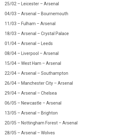
25/02 – Leicester – Arsenal
04/03 – Arsenal – Bournemouth
11/03 – Fulham – Arsenal
18/03 – Arsenal – Crystal Palace
01/04 – Arsenal – Leeds
08/04 – Liverpool – Arsenal
15/04 – West Ham – Arsenal
22/04 – Arsenal – Southampton
26/04 – Manchester City – Arsenal
29/04 – Arsenal – Chelsea
06/05 – Newcastle – Arsenal
13/05 – Arsenal – Brighton
20/05 – Nottingham Forest – Arsenal
28/05 – Arsenal – Wolves