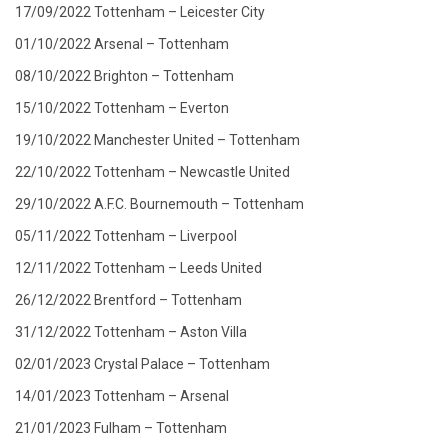
17/09/2022 Tottenham – Leicester City
01/10/2022 Arsenal – Tottenham
08/10/2022 Brighton – Tottenham
15/10/2022 Tottenham – Everton
19/10/2022 Manchester United – Tottenham
22/10/2022 Tottenham – Newcastle United
29/10/2022 A.F.C. Bournemouth – Tottenham
05/11/2022 Tottenham – Liverpool
12/11/2022 Tottenham – Leeds United
26/12/2022 Brentford – Tottenham
31/12/2022 Tottenham – Aston Villa
02/01/2023 Crystal Palace – Tottenham
14/01/2023 Tottenham – Arsenal
21/01/2023 Fulham – Tottenham