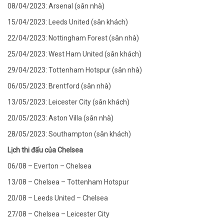
08/04/2023: Arsenal (sân nhà)
15/04/2023: Leeds United (sân khách)
22/04/2023: Nottingham Forest (sân nhà)
25/04/2023: West Ham United (sân khách)
29/04/2023: Tottenham Hotspur (sân nhà)
06/05/2023: Brentford (sân nhà)
13/05/2023: Leicester City (sân khách)
20/05/2023: Aston Villa (sân nhà)
28/05/2023: Southampton (sân khách)
Lịch thi đấu của Chelsea
06/08 – Everton – Chelsea
13/08 – Chelsea – Tottenham Hotspur
20/08 – Leeds United – Chelsea
27/08 – Chelsea – Leicester City