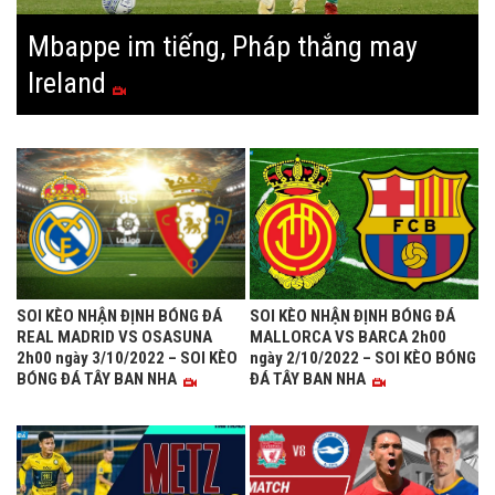
Mbappe im tiếng, Pháp thắng may
Ireland
SOI KÈO NHẬN ĐỊNH BÓNG ĐÁ
SOI KÈO NHẬN ĐỊNH BÓNG ĐÁ
REAL MADRID VS OSASUNA
MALLORCA VS BARCA 2h00
2h00 ngày 3/10/2022 – SOI KÈO
ngày 2/10/2022 – SOI KÈO BÓNG
BÓNG ĐÁ TÂY BAN NHA
ĐÁ TÂY BAN NHA