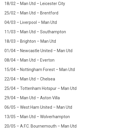
18/02 – Man Utd – Leicester City
25/02 – Man Utd – Brentford
04/03 – Liverpool – Man Utd
11/03 – Man Utd – Southampton
18/03 – Brighton – Man Utd
01/04 – Newcastle United – Man Utd
08/04 – Man Utd – Everton
15/04 – Nottingham Forest – Man Utd
22/04 – Man Utd – Chelsea
25/04 – Tottenham Hotspur – Man Utd
29/04 – Man Utd – Aston Villa
06/05 – West Ham United – Man Utd
13/05 – Man Utd – Wolverhampton
20/05 – A.F.C. Bournemouth – Man Utd