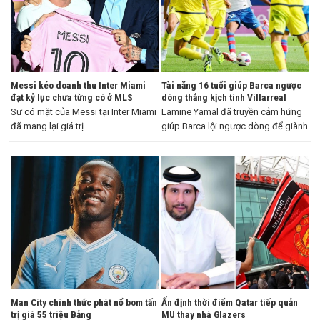
Messi kéo doanh thu Inter Miami
Tài năng 16 tuổi giúp Barca ngược
đạt kỷ lục chưa từng có ở MLS
dòng thắng kịch tính Villarreal
Sự có mặt của Messi tại Inter Miami
Lamine Yamal đã truyền cảm hứng
đã mang lại giá trị ...
giúp Barca lội ngược dòng để giành
...
Man City chính thức phát nổ bom tấn
Ấn định thời điểm Qatar tiếp quản
trị giá 55 triệu Bảng
MU thay nhà Glazers