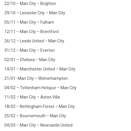
22/10 – Man City – Brighton
29/10 – Leicester City – Man City
05/11 – Man City – Fulham
12/11 – Man City – Brentford
26/12 – Leeds United – Man City
31/12 – Man City – Everton
02/01 – Chelsea – Man City
14/01 – Manchester United – Man City
21/01- Man City – Wolverhampton
04/02 – Tottenham Hotspur – Man City
11/02 – Man City – Aston Villa
18/02 – Nottingham Forest – Man City
25/02 – Bournemouth – Man City
04/03 – Man City – Newcastle United