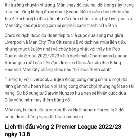
thị trường chuyển nhượng. Màn chạy đà của hai đội bóng này trong
mùa hè cũng không được như kỳ vọng. Nếu muốn chen chân vào
top 4, khi hai vị trí đầu gần như đã nằm chắc trong tay Liverpool và
Man City, các đội bóng còn lại sẽ phải cạnh tranh rất vất vả.
Chức vô địch được dự đoán tiếp tục là cuộc đua song mã giữa
Liverpool và Man City. The Citizens đã vô địch hai mùa liên tiếp,
nhưng mục tiêu lớn nhất và cháy bỏng nhất với thầy trò Pep
Guardiola ở mùa 2022/2023 sẽ là danh hiệu Champions League.
Với sự góp mặt của tiền đạo được cả Châu Âu săn đón Erling
Haaland, Man City chẳng khác nào “hổ mọc thêm cánh”.
Tương tự với Liverpool, Jurgen Klopp cũng đang sở hữu một đội
hình gần như hoàn hảo, với hàng công chật chội những ngôi sao tài
năng. Sự bổ sung từ Darwin Nunzes hứa hẹn sẽ khiến cuộc đua
Giày vàng năm nay thêm bùng nổ.
Mùa này, Fulham, Bournemouth và Nottingham Forest là 3 đội
bóng được thăng hạng từ Championship.
Lịch thi đấu vòng 2 Premier League 2022/23
ngày 13.8