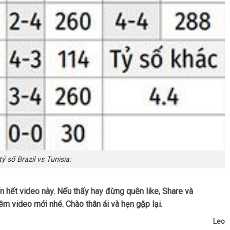
ỷ số Brazil vs Tunisia:
 hết video này. Nếu thấy hay đừng quên like, Share và
m video mới nhé. Chào thân ái và hẹn gặp lại.
Leo