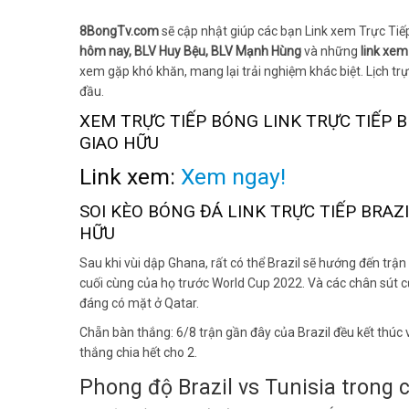
8BongTv.com
sẽ cập nhật giúp các bạn Link xem Trực Ti
hôm nay, BLV Huy Bệu, BLV Mạnh Hùng
và những
link xem
xem gặp khó khăn, mang lại trải nghiệm khác biệt. Lịch trực
đầu.
XEM TRỰC TIẾP BÓNG LINK TRỰC TIẾP BR
GIAO HỮU
Link xem:
Xem ngay!
SOI KÈO BÓNG ĐÁ LINK TRỰC TIẾP BRAZI
HỮU
Sau khi vùi dập Ghana, rất có thể Brazil sẽ hướng đến trận 
cuối cùng của họ trước World Cup 2022. Và các chân sút c
đáng có mặt ở Qatar.
Chẵn bàn thắng: 6/8 trận gần đây của Brazil đều kết thúc 
thắng chia hết cho 2.
Phong độ Brazil vs Tunisia trong 