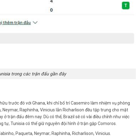
unisia trong các trận đấu gần đây
o hữu trước đó với Ghana, khi chỉ bố trí Casemiro làm nhiệm vụ phòng
, Neymar, Raphinha, Vinicius lẫn Richarlison đều tập trung cho mặt
ày ở trận đấu đêm nay. Dù có thể, Brazil sẽ có vài điều chỉnh như việc
g tự, Tunisia có thể giữ nguyên đội hình ở trận gặp Comoros.
 Fabinho, Paqueta, Neymar; Raphinha, Richarlison, Vinicius.