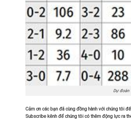
Dự đoán t
Cảm ơn các bạn đã cùng đồng hành với chúng tôi đến
Subscribe kênh để chúng tôi có thêm động lực ra thê