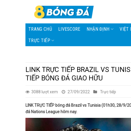
Skip
to
content
TRANG CHỦ
LIVESCORE
NHẬN ĐỊNH
VIỆT
TRỰC TIẾP
LINK TRỰC TIẾP BRAZIL VS TUNI
TIẾP BÓNG ĐÁ GIAO HỮU
3088 lượt xem
27/09/2022
Trực tiếp
LINK TRỰC TIẾP bóng đá Brazil vs Tunisia (01h30, 28/9/202
đá Nations League hôm nay.