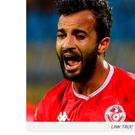
LINK TRỰC 