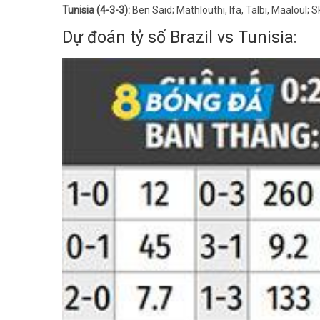
Tunisia (4-3-3):
Ben Said; Mathlouthi, Ifa, Talbi, Maaloul; Sk
Dự đoán tỷ số Brazil vs Tunisia
: