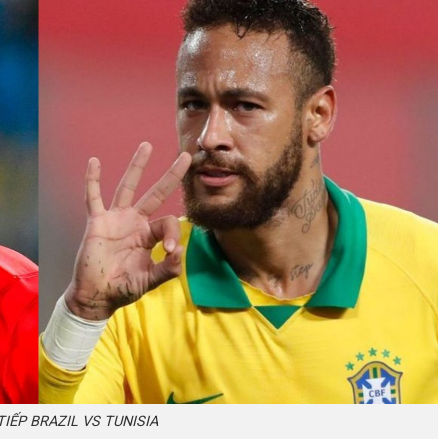
TIẾP BRAZIL VS TUNISIA