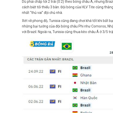
Dù phải chấp tới 2 trái (0:2) theo bóng châu Á, nhưng Braz
cách biệt tối thiểu 3 bàn. Đội bóng của HLV Tite cũng thắ
nhất “thủ vai” đội chủ nhà.
Xét về phong độ, Tunisia cũng đang chơi khá tốt khi bất bạ
những bại tướng của đội bóng châu Phi như Comoros, Nhật
với Brazil. Ngoài ra, Tunisia cũng thua kèo châu Á ở 3/5 tr