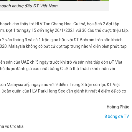
 hoạch khủng đấu ĐT Việt Nam
hoạch cho thầy trò HLV Tan Cheng Hoe. Cụ thể, họ sẽ có 2 đợt tập
Nam. Đợt 1 từ ngày 15 đến ngày 26/1/2021 với 30 cầu thủ được triệu tập.
ứ 2 vào tháng 3 và có 1 trận giao hữu với ĐT Bahrain trên sân khách.
2020, Malaysia không có bất cứ đợt tập trung nào vì diễn biến phức tạp
rên sân của UAE chỉ 5 ngày trước khi trở về sân nhà tiếp đón ĐT Việt
i thủ được đánh giá cao nhất bảng G sẽ là thử thách khó nhằn với
òn Malaysia xếp ngay sau với 9 điểm. Trong 3 trận còn lại, ĐT Việt
. Đoàn quân của HLV Park Hang Seo cần giành ít nhất 4 điểm để có cơ
Hoàng Phúc
8 bóng đá TV
na vs Croatia