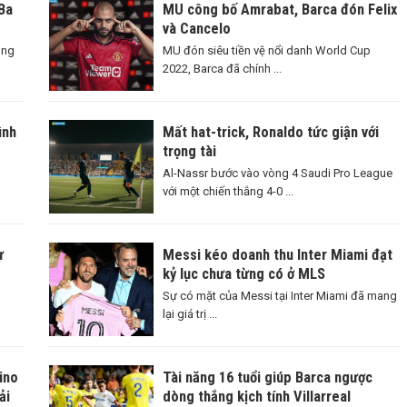
Ba
MU công bố Amrabat, Barca đón Felix
và Cancelo
ông
MU đón siêu tiền vệ nổi danh World Cup
2022, Barca đã chính ...
ình
Mất hat-trick, Ronaldo tức giận với
trọng tài
Al-Nassr bước vào vòng 4 Saudi Pro League
với một chiến thắng 4-0 ...
ự
Messi kéo doanh thu Inter Miami đạt
kỷ lục chưa từng có ở MLS
Sự có mặt của Messi tại Inter Miami đã mang
lại giá trị ...
ino
Tài năng 16 tuổi giúp Barca ngược
ải
dòng thắng kịch tính Villarreal