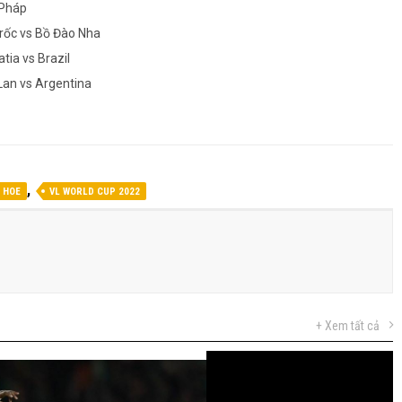
 Pháp
 rốc vs Bồ Đào Nha
tia vs Brazil
Lan vs Argentina
,
 HOE
VL WORLD CUP 2022
+ Xem tất cả