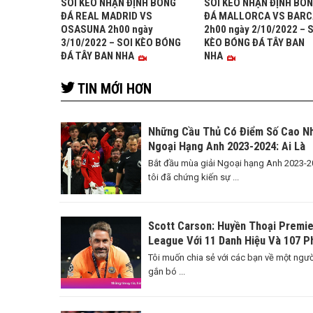
SOI KÈO NHẬN ĐỊNH BÓNG
SOI KÈO NHẬN ĐỊNH BÓ
ĐÁ REAL MADRID VS
ĐÁ MALLORCA VS BARC
OSASUNA 2h00 ngày
2h00 ngày 2/10/2022 – 
3/10/2022 – SOI KÈO BÓNG
KÈO BÓNG ĐÁ TÂY BAN
ĐÁ TÂY BAN NHA
NHA
TIN MỚI HƠN
Những Cầu Thủ Có Điểm Số Cao N
Ngoại Hạng Anh 2023-2024: Ai Là
Ngôi Sao Sáng Nhất?
Bắt đầu mùa giải Ngoại hạng Anh 2023-2
tôi đã chứng kiến sự ...
Scott Carson: Huyền Thoại Premie
League Với 11 Danh Hiệu Và 107 P
Thi Đấu
Tôi muốn chia sẻ với các bạn về một ngườ
gắn bó ...