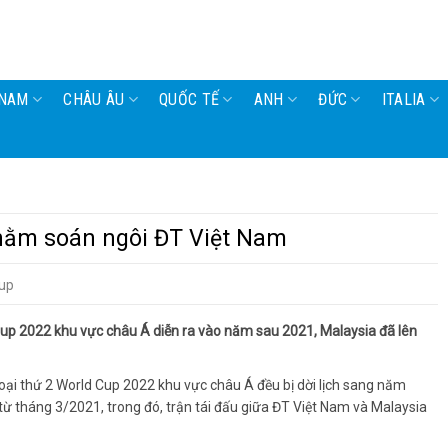
 NAM
CHÂU ÂU
QUỐC TẾ
ANH
ĐỨC
ITALIA
nhằm soán ngôi ĐT Việt Nam
up
Cup 2022 khu vực châu Á diễn ra vào năm sau 2021, Malaysia đã lên
loại thứ 2 World Cup 2022 khu vực châu Á đều bị dời lịch sang năm
i từ tháng 3/2021, trong đó, trận tái đấu giữa ĐT Việt Nam và Malaysia