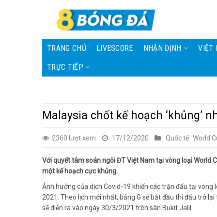
Skip
to
content
TRANG CHỦ
LIVESCORE
NHẬN ĐỊNH
VIỆT
TRỰC TIẾP
Malaysia chốt kế hoạch ‘khủng’ 
2360 lượt xem
17/12/2020
Quốc tế
World C
Với quyết tâm soán ngôi ĐT Việt Nam tại vòng loại World 
một kế hoạch cực khủng.
Ảnh hưởng của dịch Covid-19 khiến các trận đấu tại vòng 
2021. Theo lịch mới nhất, bảng G sẽ bắt đầu thi đấu trở lạ
sẽ diễn ra vào ngày 30/3/2021 trên sân Bukit Jalil.