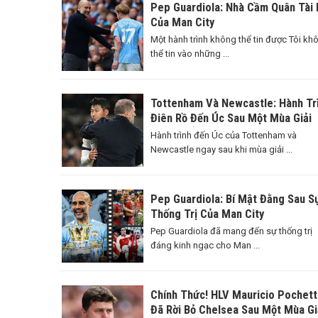
Pep Guardiola: Nhà Cầm Quân Tài 
Của Man City
Một hành trình không thể tin được Tôi kh
thể tin vào những ...
Tottenham Và Newcastle: Hành Tr
Điên Rồ Đến Úc Sau Một Mùa Giải
Căng Thẳng
Hành trình đến Úc của Tottenham và
Newcastle ngay sau khi mùa giải ...
Pep Guardiola: Bí Mật Đằng Sau S
Thống Trị Của Man City
Pep Guardiola đã mang đến sự thống trị
đáng kinh ngạc cho Man ...
Chính Thức! HLV Mauricio Pochett
Đã Rời Bỏ Chelsea Sau Một Mùa Gi