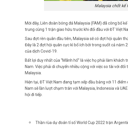
Malaysia chốt kế
Mới đây, Liên đoàn bóng đá Malaysia (FAM) đã công bố kế 
trung cùng 1 trận giao hữu trước khi đối đầu với ĐT Việt 
Sau đợt rèn quân đầu tiên, Malaysia sẽ có đợt hội quân th
Đây là 2 đợt hội quân cực kì bổ ích bởi trong suốt cả năm 
của dịch Covid-19.
Bất lợi duy nhất của “Mãnh hổ” là việc họ phải làm khách t
Nam. Việc phải di chuyển nhiều cộng với việc so tài với đố
Malaysia.
Hiện tại, ĐT Việt Nam đang tạm xếp đầu bảng với 11 điểm c
Nam sẽ lần lượt chạm trán với Malaysia, Indonesia và UAE
hội đi tiếp.
Thần rùa dự đoán tỉ số World Cup 2022 trận Argenti