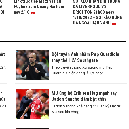
NG
Link trực tiếp Metz vs Pau
SOI KÈO NHẬN ĐỊNH BÓNG
A
FC, link xem Quang Hải hôm
ĐÁ LIVERPOOL VS
SOI
nay 2/10
BRIGHTON 21h00 ngày
1/10/2022 – SOI KÈO BÓNG
ĐÁ NGOẠI HẠNG ANH
hất
Đội tuyển Anh nhắm Pep Guardiola
thay thế HLV Southgate
024,
Theo truyền thông Xứ sương mù, Pep
Guardiola hiện đang là lựa chọn ...
r
MU ủng hộ Erik ten Hag mạnh tay
hút
Jadon Sancho dám bật thầy
i đã
Jadon Sancho khả năng chịu án kỷ luật từ
MU sau khi công ...