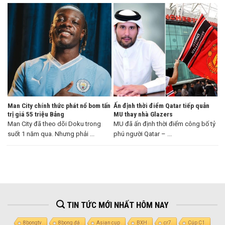
Man City chính thức phát nổ bom tấn
Ấn định thời điểm Qatar tiếp quản
trị giá 55 triệu Bảng
MU thay nhà Glazers
Man City đã theo dõi Doku trong
MU đã ấn định thời điểm công bố tỷ
suốt 1 năm qua. Nhưng phải ...
phú người Qatar – ...
TIN TỨC MỚI NHẤT HÔM NAY
8bongtv
8bong đá
Asian cup
BXH
cr7
Cúp C1