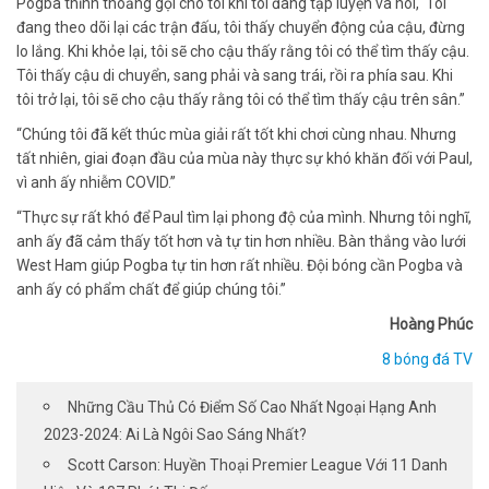
Pogba thỉnh thoảng gọi cho tôi khi tôi đang tập luyện và nói, ‘Tôi
đang theo dõi lại các trận đấu, tôi thấy chuyển động của cậu, đừng
lo lắng. Khi khỏe lại, tôi sẽ cho cậu thấy rằng tôi có thể tìm thấy cậu.
Tôi thấy cậu di chuyển, sang phải và sang trái, rồi ra phía sau. Khi
tôi trở lại, tôi sẽ cho cậu thấy rằng tôi có thể tìm thấy cậu trên sân.”
“Chúng tôi đã kết thúc mùa giải rất tốt khi chơi cùng nhau. Nhưng
tất nhiên, giai đoạn đầu của mùa này thực sự khó khăn đối với Paul,
vì anh ấy nhiễm COVID.”
“Thực sự rất khó để Paul tìm lại phong độ của mình. Nhưng tôi nghĩ,
anh ấy đã cảm thấy tốt hơn và tự tin hơn nhiều. Bàn thắng vào lưới
West Ham giúp Pogba tự tin hơn rất nhiều. Đội bóng cần Pogba và
anh ấy có phẩm chất để giúp chúng tôi.”
Hoàng Phúc
8 bóng đá TV
Những Cầu Thủ Có Điểm Số Cao Nhất Ngoại Hạng Anh
2023-2024: Ai Là Ngôi Sao Sáng Nhất?
Scott Carson: Huyền Thoại Premier League Với 11 Danh