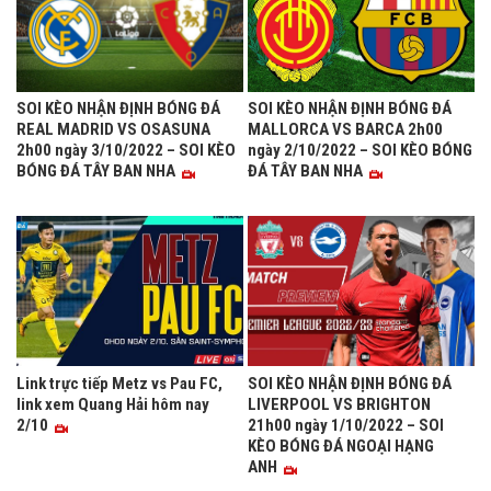
SOI KÈO NHẬN ĐỊNH BÓNG ĐÁ
SOI KÈO NHẬN ĐỊNH BÓNG ĐÁ
REAL MADRID VS OSASUNA
MALLORCA VS BARCA 2h00
2h00 ngày 3/10/2022 – SOI KÈO
ngày 2/10/2022 – SOI KÈO BÓNG
BÓNG ĐÁ TÂY BAN NHA
ĐÁ TÂY BAN NHA
Link trực tiếp Metz vs Pau FC,
SOI KÈO NHẬN ĐỊNH BÓNG ĐÁ
link xem Quang Hải hôm nay
LIVERPOOL VS BRIGHTON
2/10
21h00 ngày 1/10/2022 – SOI
KÈO BÓNG ĐÁ NGOẠI HẠNG
ANH