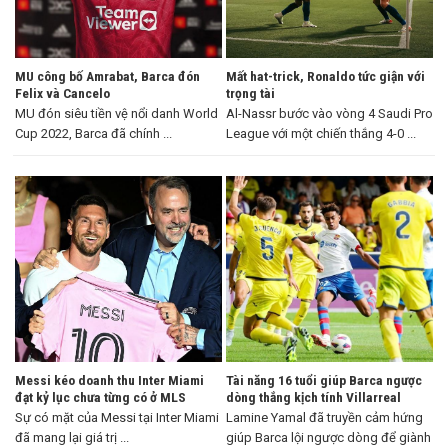
MU công bố Amrabat, Barca đón
Mất hat-trick, Ronaldo tức giận với
Felix và Cancelo
trọng tài
MU đón siêu tiền vệ nổi danh World
Al-Nassr bước vào vòng 4 Saudi Pro
Cup 2022, Barca đã chính ...
League với một chiến thắng 4-0 ...
Messi kéo doanh thu Inter Miami
Tài năng 16 tuổi giúp Barca ngược
đạt kỷ lục chưa từng có ở MLS
dòng thắng kịch tính Villarreal
Sự có mặt của Messi tại Inter Miami
Lamine Yamal đã truyền cảm hứng
đã mang lại giá trị ...
giúp Barca lội ngược dòng để giành