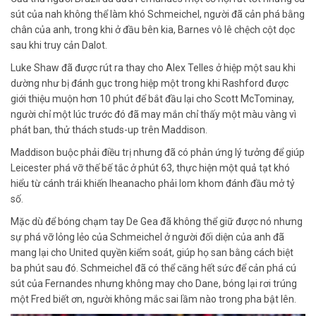
sút của nah không thể làm khó Schmeichel, người đã cản phá bằng
chân của anh, trong khi ở đầu bên kia, Barnes vô lê chệch cột dọc
sau khi truy cản Dalot.
Luke Shaw đã được rút ra thay cho Alex Telles ở hiệp một sau khi
dường như bị đánh gục trong hiệp một trong khi Rashford được
giới thiệu muộn hơn 10 phút để bắt đầu lại cho Scott McTominay,
người chỉ một lúc trước đó đã may mắn chỉ thấy một màu vàng vì
phát ban, thử thách studs-up trên Maddison.
Maddison buộc phải điều trị nhưng đã có phản ứng lý tưởng để giúp
Leicester phá vỡ thế bế tắc ở phút 63, thực hiện một quả tạt khó
hiểu từ cánh trái khiến Iheanacho phải lom khom đánh đầu mở tỷ
số.
Mặc dù để bóng chạm tay De Gea đã không thể giữ được nó nhưng
sự phá vỡ lỏng lẻo của Schmeichel ở người đối diện của anh đã
mang lại cho United quyền kiểm soát, giúp họ san bằng cách biệt
ba phút sau đó. Schmeichel đã có thể căng hết sức để cản phá cú
sút của Fernandes nhưng không may cho Dane, bóng lại rơi trúng
một Fred biết ơn, người không mắc sai lầm nào trong pha bật lên.