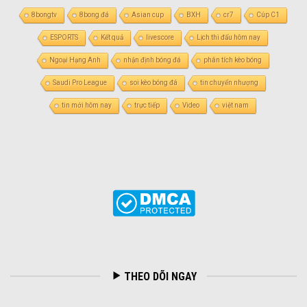
8bongtv
8bong đá
Asian cup
BXH
cr7
Cúp C1
ESPORTS
Kết quả
livescore
Lịch thi đấu hôm nay
Ngoại Hạng Anh
nhận định bóng đá
phân tích kèo bóng
Saudi Pro League
soi kèo bóng đá
tin chuyển nhượng
tin mới hôm nay
trực tiếp
Video
việt nam
THEO DÕI NGAY