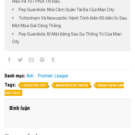
Hiệu Và 107 Phút Thi Đấu
Pep Guardiola: Nhà Cầm Quân Tài Ba Của Man City
Tottenham Và Newcastle: Hành Trình Điên Rồ Đến Úc Sau
Một Mùa Giải Căng Thẳng
Pep Guardiola: Bí Mật Đằng Sau Sự Thống Trị Của Man
City
Danh mục:
Anh
Premier League
Tags:
,
,
LEICESTER CITY
MANCHESTER UNITED
NGOẠI HẠNG ANH
2021/2022
Bình luận