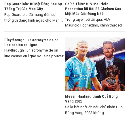
Pep Guardiola: Bí Mật Đằng Sau Sự
Chính Thức! HLV Mauricio
Thống Trị Của Man City
Pochettino Đã Rời Bỏ Chelsea Sau
Một Mùa Giải Đáng Nhớ
Pep Guardiola đã mang đến sự
Trong tuyên bố tối qua, HLV
thống trị đáng kinh ngạc cho Man ...
Mauricio Pochettino, chính thức rời
khỏi Chelsea ...
Playthrough : un acronyme de on
line casino en ligne
Playthrough : un acronyme de on
line casino en ligne Vous ne pouvez
...
Messi, Haaland tranh Quả Bóng
Vàng 2023
Sẽ là bất ngờ lớn nếu chủ nhân Quả
Bóng Vàng 2023 không ...