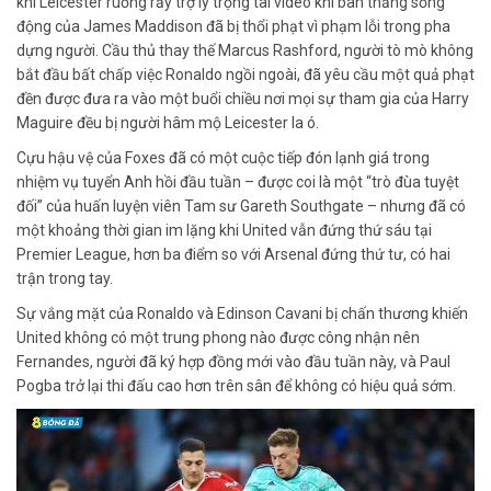
khi Leicester ruồng rẫy trợ lý trọng tài video khi bàn thắng sống
động của James Maddison đã bị thổi phạt vì phạm lỗi trong pha
dựng người. Cầu thủ thay thế Marcus Rashford, người tò mò không
bắt đầu bất chấp việc Ronaldo ngồi ngoài, đã yêu cầu một quả phạt
đền được đưa ra vào một buổi chiều nơi mọi sự tham gia của Harry
Maguire đều bị người hâm mộ Leicester la ó.
Cựu hậu vệ của Foxes đã có một cuộc tiếp đón lạnh giá trong
nhiệm vụ tuyển Anh hồi đầu tuần – được coi là một “trò đùa tuyệt
đối” của huấn luyện viên Tam sư Gareth Southgate – nhưng đã có
một khoảng thời gian im lặng khi United vẫn đứng thứ sáu tại
Premier League, hơn ba điểm so với Arsenal đứng thứ tư, có hai
trận trong tay.
Sự vắng mặt của Ronaldo và Edinson Cavani bị chấn thương khiến
United không có một trung phong nào được công nhận nên
Fernandes, người đã ký hợp đồng mới vào đầu tuần này, và Paul
Pogba trở lại thi đấu cao hơn trên sân để không có hiệu quả sớm.