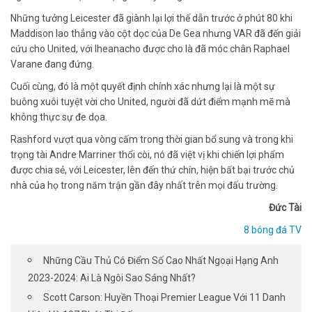
Những tưởng Leicester đã giành lại lợi thế dẫn trước ở phút 80 khi
Maddison lao thẳng vào cột dọc của De Gea nhưng VAR đã đến giải
cứu cho United, với Iheanacho được cho là đã móc chân Raphael
Varane đang đứng.
Cuối cùng, đó là một quyết định chính xác nhưng lại là một sự
buông xuôi tuyệt vời cho United, người đã dứt điểm mạnh mẽ mà
không thực sự đe dọa.
Rashford vượt qua vòng cấm trong thời gian bổ sung và trong khi
trọng tài Andre Marriner thổi còi, nó đã việt vị khi chiến lợi phẩm
được chia sẻ, với Leicester, lên đến thứ chín, hiện bất bại trước chủ
nhà của họ trong năm trận gần đây nhất trên mọi đấu trường.
Đức Tài
8 bóng đá TV
Những Cầu Thủ Có Điểm Số Cao Nhất Ngoại Hạng Anh
2023-2024: Ai Là Ngôi Sao Sáng Nhất?
Scott Carson: Huyền Thoại Premier League Với 11 Danh