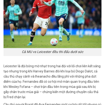
Cả MU vs Leicester đều thi đấu dưới sức
Leicester là đội bóng mờ nhạt trong hai đội với lối chơi liên kết sáng
tạo nhưng trong khi Harvey Barnes đôi khi loại bỏ Diogo Dalot, cả
cầu thủ chạy cánh và Iheanacho đều lãng phí với những pha dứt
điểm của họ. Fernandes đã có cơ hội mở màn quan trọng đầu tiên
khi Wesley Fofana – chơi trận đầu tiên trong mùa giải sau khi bị
gãy chân trước mùa giải – chứng kiến ​​một đường chuyền cẩu thả
bị Fred chặn lại.
Cầu thủ người Brazil đã đưa Fernandes một cơ hội rất tốt nhưng cú