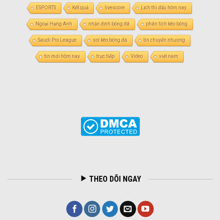
ESPORTS
Kết quả
livescore
Lịch thi đấu hôm nay
Ngoại Hạng Anh
nhận định bóng đá
phân tích kèo bóng
Saudi Pro League
soi kèo bóng đá
tin chuyển nhượng
tin mới hôm nay
trực tiếp
Video
việt nam
THEO DÕI NGAY