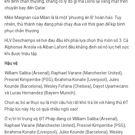
khi dính chấn thương, chẳng có lý do gì mà Lloris lại vắng mặt trên
chuyến bay đến Qatar.
Mike Maignan của Milan là là một ‘phương án B’ hoàn hảo. Tuy
nhiên, thủ thành này đang phải chạy đua với thời gian để kịp bình
phục chấn thương.
HLV Deschamps sẽ hơi đau đầu khi phải lựa chọn thủ môn số 3. Cả
Alphonse Areola và Alban Lafont đều khẳng định sẽ nỗ lực hết sức
khi được triệu tập.
Hậu vệ:
William Saliba (Arsenal), Raphael Varane (Manchester United),
Presnel Kimpembe (PSG), Ibrahima Konate (Liverpool), Jules
Kounde (Barcelona), Wesley Fofana (Chelsea), Dayot Upamecano
và Lucas Hernandez (Bayern Munich).
Chọn ai, bỏ ai thực sự là một câu hỏi rất khó trả lời với hàng thủ ĐT
Pháp lúc này. Họ có quá nhiều ngôi sao!
Ở vị trí trí trung vệ, ĐT Pháp đang có William Saliba (Arsenal),
Raphael Varane (Manchester United), Presnel Kimpembe (PSG),
Ibrahima Konate (Liverpool), Jules Kounde (Barcelona), Wesley