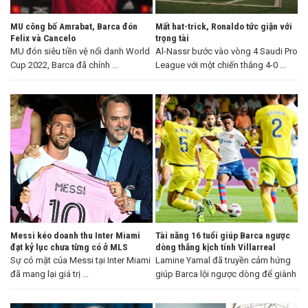
MU công bố Amrabat, Barca đón
Mất hat-trick, Ronaldo tức giận với
Felix và Cancelo
trọng tài
MU đón siêu tiền vệ nổi danh World
Al-Nassr bước vào vòng 4 Saudi Pro
Cup 2022, Barca đã chính ...
League với một chiến thắng 4-0 ...
Messi kéo doanh thu Inter Miami
Tài năng 16 tuổi giúp Barca ngược
đạt kỷ lục chưa từng có ở MLS
dòng thắng kịch tính Villarreal
Sự có mặt của Messi tại Inter Miami
Lamine Yamal đã truyền cảm hứng
đã mang lại giá trị ...
giúp Barca lội ngược dòng để giành
...