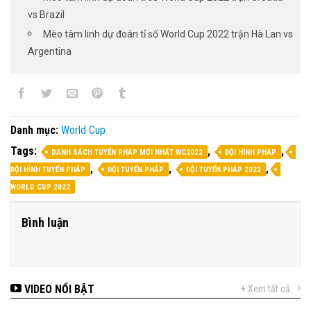
vs Brazil
Mèo tâm linh dự đoán tỉ số World Cup 2022 trận Hà Lan vs
Argentina
Danh mục:
World Cup
Tags:
,
,
DANH SÁCH TUYỂN PHÁP MỚI NHẤT WC2022
ĐỘI HÌNH PHÁP
,
,
,
ĐỘI HÌNH TUYỂN PHÁP
ĐỘI TUYỂN PHÁP
ĐỘI TUYỂN PHÁP 2022
WORLD CUP 2022
Bình luận
VIDEO NỔI BẬT
+ Xem tất cả