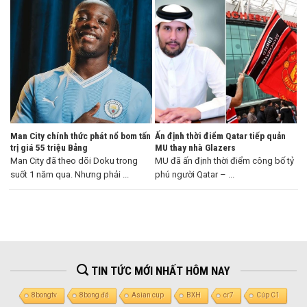
Man City chính thức phát nổ bom tấn
Ấn định thời điểm Qatar tiếp quản
trị giá 55 triệu Bảng
MU thay nhà Glazers
Man City đã theo dõi Doku trong
MU đã ấn định thời điểm công bố tỷ
suốt 1 năm qua. Nhưng phải ...
phú người Qatar – ...
TIN TỨC MỚI NHẤT HÔM NAY
8bongtv
8bong đá
Asian cup
BXH
cr7
Cúp C1