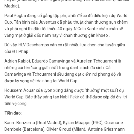
Madrid).
Paul Pogba đang cố gắng tập phục hồi để có đủ điều kiện dự World
Cup. Tân binh của Juventus đã phẫu thuật chấn thương sụn chêm
và phải nghỉ thi đấu tối thiểu 40 ngày. N’Golo Kante chắc chắn sẽ
vắng mặt ở giải đấu năm nay vì chấn thương gân khoeo .
Dù vậy, HLV Deschamps vẫn có rất nhiều lựa chọn cho tuyến giữa
của ĐT Pháp.
Adrien Rabiot, Eduardo Camavinga và Aurelien Tchouameni là
những cái tên ‘sáng giá’ nhất trong danh sách đá cính. Cả
Camavinga và Tchouameni đều đang đạt điểm rơi phong độ và
được kỳ vọng sẽ tỏa sáng tại World Cup.
Houssem Aouar của Lyon xứng đáng được ‘thưởng’ một suất dự
World Cup. Bậc thầy sáng tạo Nabil Fekir có thể được xếp đá ở vị trí
tiền vệ công.
Tiền đạo:
Karim Benzema (Real Madrid), Kylian Mbappe (PSG), Ousmane
Dembele (Barcelona), Olivier Giroud (Milan), Antoine Griezmann