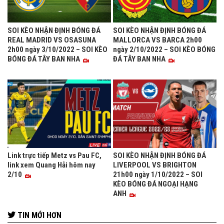
SOI KÈO NHẬN ĐỊNH BÓNG ĐÁ
SOI KÈO NHẬN ĐỊNH BÓNG ĐÁ
REAL MADRID VS OSASUNA
MALLORCA VS BARCA 2h00
2h00 ngày 3/10/2022 – SOI KÈO
ngày 2/10/2022 – SOI KÈO BÓNG
BÓNG ĐÁ TÂY BAN NHA
ĐÁ TÂY BAN NHA
Link trực tiếp Metz vs Pau FC,
SOI KÈO NHẬN ĐỊNH BÓNG ĐÁ
link xem Quang Hải hôm nay
LIVERPOOL VS BRIGHTON
2/10
21h00 ngày 1/10/2022 – SOI
KÈO BÓNG ĐÁ NGOẠI HẠNG
ANH
TIN MỚI HƠN