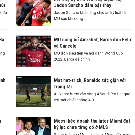
hút
Jadon Sancho dám bật thầy
i đã
Jadon Sancho khả năng chịu án kỷ luật từ
MU sau khi công ...
Ba
MU công bố Amrabat, Barca đón Felix
và Cancelo
ông
MU đón siêu tiền vệ nổi danh World Cup
2022, Barca đã chính ...
ình
Mất hat-trick, Ronaldo tức giận với
trọng tài
Al-Nassr bước vào vòng 4 Saudi Pro League
với một chiến thắng 4-0 ...
ự
Messi kéo doanh thu Inter Miami đạt
kỷ lục chưa từng có ở MLS
Sự có mặt của Messi tại Inter Miami đã mang