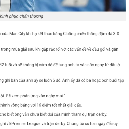
bình phục chấn thương
i của Man City khi họ kết thúc bảng C bằng chiến thắng đậm đà 3-0
trong mùa giải sau khi gặp rắc rối với các vấn đề về đầu gối và gân
32 tuổi và sẽ không bị cám dỗ để tung anh ta vào sân ngay từ đầu ở
ng ghi bàn của anh ấy sẽ luôn ở đó. Anh ấy đã có ba hoặc bốn buổi tập
ột. Sẽ xem phản ứng vào ngày mai ”.
thành vòng bảng với 16 điểm tốt nhất giải đấu.
, cho biết ông vẫn chưa biết đội của mình tham dự trận derby.
nghĩ về Premier League và trận derby. Chúng tôi có hai ngày để suy