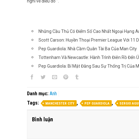
nghĩ về điều đó ”.
Những Cầu Thủ Có Điểm Số Cao Nhất Ngoại Hạng An
Scott Carson: Huyền Thoại Premier League Với 11 D
Pep Guardiola: Nhà Cầm Quân Tài Ba Của Man City
Tottenham Và Newcastle: Hành Trình Điên Rồ Đến 
Pep Guardiola: Bí Mật Đằng Sau Sự Thống Trị Của M
Danh mục:
Anh
Tags:
,
,
MANCHESTER CITY
PEP GUARDIOLA
SERGIO AGU
Bình luận