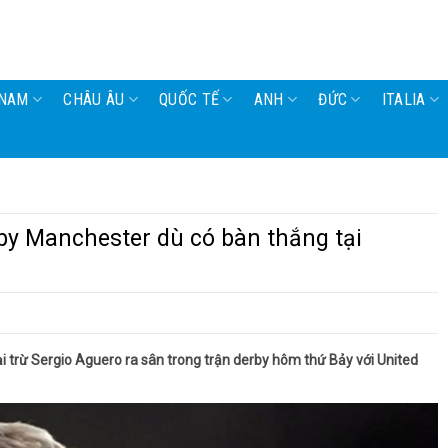
 NAM
CHÂU ÂU
QUỐC TẾ
ANH
ĐỨC
ITALIA
rby Manchester dù có bàn thắng tại
i trừ Sergio Aguero ra sân trong trận derby hôm thứ Bảy với United