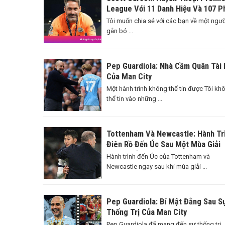
League Với 11 Danh Hiệu Và 107 P
Thi Đấu
Tôi muốn chia sẻ với các bạn về một ngườ
gắn bó ...
Pep Guardiola: Nhà Cầm Quân Tài 
Của Man City
Một hành trình không thể tin được Tôi kh
thể tin vào những ...
Tottenham Và Newcastle: Hành Tr
Điên Rồ Đến Úc Sau Một Mùa Giải
Căng Thẳng
Hành trình đến Úc của Tottenham và
Newcastle ngay sau khi mùa giải ...
Pep Guardiola: Bí Mật Đằng Sau S
Thống Trị Của Man City
Pep Guardiola đã mang đến sự thống trị