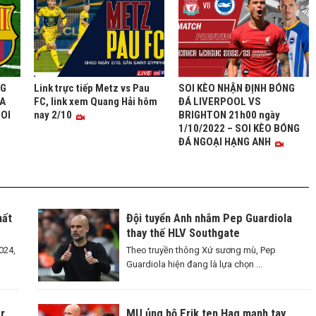
NG
Link trực tiếp Metz vs Pau
SOI KÈO NHẬN ĐỊNH BÓNG
A
FC, link xem Quang Hải hôm
ĐÁ LIVERPOOL VS
SOI
nay 2/10
BRIGHTON 21h00 ngày
1/10/2022 – SOI KÈO BÓNG
ĐÁ NGOẠI HẠNG ANH
hất
Đội tuyển Anh nhắm Pep Guardiola
thay thế HLV Southgate
024,
Theo truyền thông Xứ sương mù, Pep
Guardiola hiện đang là lựa chọn ...
r
MU ủng hộ Erik ten Hag mạnh tay