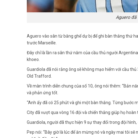
Aguero đã 
Aguero vào sân từ băng ghế dự bị để ghi bàn thắng thứ ha
trước Marseille.
Đây chỉ là lần ra sân thứ năm của cầu thủ người Argentina 
khoeo.
Guardiola đã nói rằng ông sẽ không mạo hiểm với cầu thủ 
Old Trafford.
Về màn trình diễn chung của số 10, ông nói thêm: “Bản nă
và phản ứng tốt.
“Anh ấy đã có 25 phút và ghi một bàn thắng. Từng bước m
City đã vượt qua vòng 16 đội và chiến thắng giúp họ hoàn 
Guardiola, người đã thực hiện 9 sự thay đổi trong đội hình
Pep nói: “Bây giờ là lúc để ăn mừng nó và ngày mai tôi sẽ 