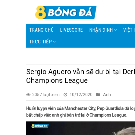
Skip
to
content
TRANG CHỦ
LIVESCORE
NHẬN ĐỊNH
VIỆT
TRỰC TIẾP
Sergio Aguero vẫn sẽ dự bị tại De
Champions League
2057 lượt xem
10/12/2020
Anh
Huấn luyện viên của Manchester City, Pep Guardiola đã loạ
bất chấp việc anh ghi bàn trở lại ở Champions League.