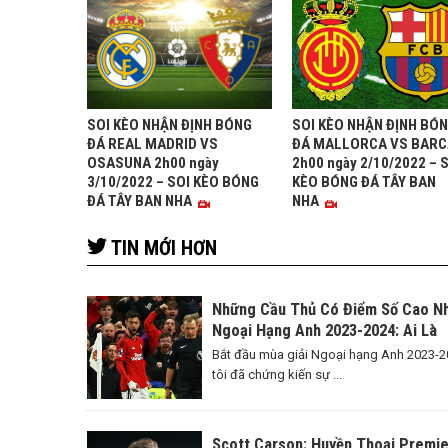
SOI KÈO NHẬN ĐỊNH BÓNG
SOI KÈO NHẬN ĐỊNH BÓ
ĐÁ REAL MADRID VS
ĐÁ MALLORCA VS BARC
OSASUNA 2h00 ngày
2h00 ngày 2/10/2022 – 
3/10/2022 – SOI KÈO BÓNG
KÈO BÓNG ĐÁ TÂY BAN
ĐÁ TÂY BAN NHA
NHA
TIN MỚI HƠN
Những Cầu Thủ Có Điểm Số Cao N
Ngoại Hạng Anh 2023-2024: Ai Là
Ngôi Sao Sáng Nhất?
Bắt đầu mùa giải Ngoại hạng Anh 2023-2
tôi đã chứng kiến sự ...
Scott Carson: Huyền Thoại Premie