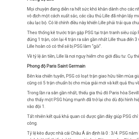
Mọi chuyện đang diễn ra hết sức khó khăn dành cho các nh
vô địch một cách xuất sắc, các cầu thủ Lille đã nhận lấy mộ
câu lạc bộ. Có lẽ chính điều này khiến Lille phải trải qua c
Theo thống kê trước trận gặp PSG tại trận tranh siêu cúp Phá
đúng 1 trận, còn lại 4 trận ra sân gần nhất Lille thua đến 3
Lille hoàn có có thể sẽ bị PSG làm “gỏi”.
Về tỷ lệ ăn tiền, Lille là nơi nguy hiểm cho giới đầu tư. Cụ 
Phong độ Paris Saint Germain
Bên kia chiến tuyến, PSG có loạt trận giao hữu tiền mùa giả
cũng có 5 trận chuẩn bị cho mùa giải mới và kết quả thu về 
Trong lần ra sân gần nhất, thiếu gia thủ đô Paris hòa Sevil
cho thấy một PSG hùng mạnh đã trở lại cho dù đội hình hi
vào đội 1.
Tất nhiên kết quả khả quan có được gần đây giúp PSG chỉ t
công.
Tỷ lệ kèo được nhà cái Châu Á ấn định là 0 : 3/4. PSG nằm