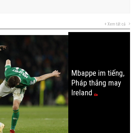
+ Xem tất cả
Mbappe im tiếng,
Pháp thắng may
Ireland