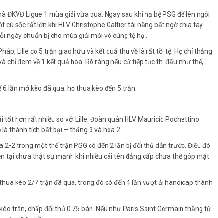
à ĐKVĐ Ligue 1 mùa giải vừa qua. Ngay sau khi hạ bệ PSG để lên ngôi
t cú sốc rất lớn khi HLV Christophe Galtier tài năng bất ngờ chia tay
huỗi ngày chuẩn bị cho mùa giải mới vô cùng tệ hại.
p, Lille có 5 trận giao hữu và kết quả thu về là rất tồi tệ. Họ chỉ thắng
 và chỉ đem về 1 kết quả hòa. Rõ ràng nếu cứ tiếp tục thi đấu như thế,
thể 6 lần mở kèo đã qua, họ thua kèo đến 5 trận.
i tốt hơn rất nhiều so với Lille. Đoàn quân HLV Mauricio Pochettino
là thành tích bất bại – thắng 3 và hòa 2.
la 2-2 trong một thế trận PSG có đến 2 lần bị đối thủ dẫn trước. Điều đó
ện tại chưa thật sự mạnh khi nhiều cái tên đẳng cấp chưa thể góp mặt
hua kèo 2/7 trận đã qua, trong đó có đến 4 lần vượt ải handicap thành
 kèo trên, chấp đối thủ 0.75 bàn. Nếu như Paris Saint Germain thắng từ