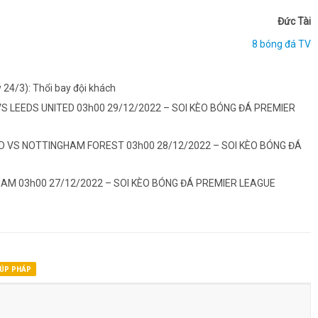
Đức Tài
8 bóng đá TV
 24/3): Thổi bay đội khách
S LEEDS UNITED 03h00 29/12/2022 – SOI KÈO BÓNG ĐÁ PREMIER
D VS NOTTINGHAM FOREST 03h00 28/12/2022 – SOI KÈO BÓNG ĐÁ
AM 03h00 27/12/2022 – SOI KÈO BÓNG ĐÁ PREMIER LEAGUE
CÚP PHÁP