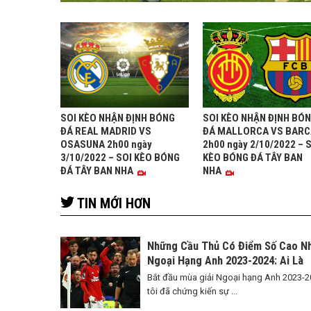
SOI KÈO NHẬN ĐỊNH BÓNG
SOI KÈO NHẬN ĐỊNH BÓ
ĐÁ REAL MADRID VS
ĐÁ MALLORCA VS BARC
OSASUNA 2h00 ngày
2h00 ngày 2/10/2022 – 
3/10/2022 – SOI KÈO BÓNG
KÈO BÓNG ĐÁ TÂY BAN
ĐÁ TÂY BAN NHA
NHA
TIN MỚI HƠN
Những Cầu Thủ Có Điểm Số Cao N
Ngoại Hạng Anh 2023-2024: Ai Là
Ngôi Sao Sáng Nhất?
Bắt đầu mùa giải Ngoại hạng Anh 2023-2
tôi đã chứng kiến sự ...