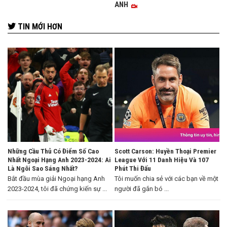
ANH
TIN MỚI HƠN
Những Cầu Thủ Có Điểm Số Cao
Scott Carson: Huyền Thoại Premier
Nhất Ngoại Hạng Anh 2023-2024: Ai
League Với 11 Danh Hiệu Và 107
Là Ngôi Sao Sáng Nhất?
Phút Thi Đấu
Bắt đầu mùa giải Ngoại hạng Anh
Tôi muốn chia sẻ với các bạn về một
2023-2024, tôi đã chứng kiến sự ...
người đã gắn bó ...