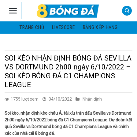
Skip
to
content
TRANG CHỦ
LIVESCORE
BẢNG XẾP HẠNG
SOI KÈO NHẬN ĐỊNH BÓNG ĐÁ SEVILLA
VS DORTMUND 2h00 ngày 6/10/2022 –
SOI KÈO BÓNG ĐÁ C1 CHAMPIONS
LEAGUE
1755 lượt xem
04/10/2022
Nhận định
Soi kèo, nhận định kèo châu Á, tài xỉu trận đấu Sevilla vs Dortmund
2h00 ngày 6/10/2022 bóng đá C1 Champions League. Dự đoán kết
quả Sevilla vs Dortmund bóng đá C1 Champions League và chính
xác của nhà cái 8 bóng đá.