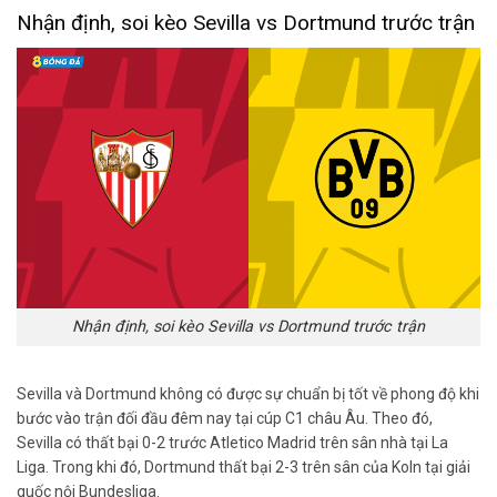
Nhận định, soi kèo Sevilla vs Dortmund trước trận
Nhận định, soi kèo Sevilla vs Dortmund trước trận
Sevilla và Dortmund không có được sự chuẩn bị tốt về phong độ khi
bước vào trận đối đầu đêm nay tại cúp C1 châu Âu. Theo đó,
Sevilla có thất bại 0-2 trước Atletico Madrid trên sân nhà tại La
Liga. Trong khi đó, Dortmund thất bại 2-3 trên sân của Koln tại giải
quốc nội Bundesliga.