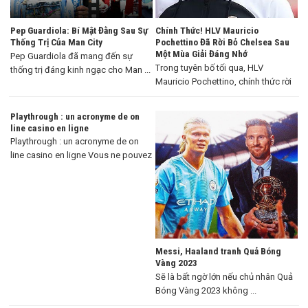
Pep Guardiola: Bí Mật Đằng Sau Sự
Chính Thức! HLV Mauricio
Thống Trị Của Man City
Pochettino Đã Rời Bỏ Chelsea Sau
Một Mùa Giải Đáng Nhớ
Pep Guardiola đã mang đến sự
Trong tuyên bố tối qua, HLV
thống trị đáng kinh ngạc cho Man ...
Mauricio Pochettino, chính thức rời
khỏi Chelsea ...
Playthrough : un acronyme de on
line casino en ligne
Playthrough : un acronyme de on
line casino en ligne Vous ne pouvez
...
Messi, Haaland tranh Quả Bóng
Vàng 2023
Sẽ là bất ngờ lớn nếu chủ nhân Quả
Bóng Vàng 2023 không ...