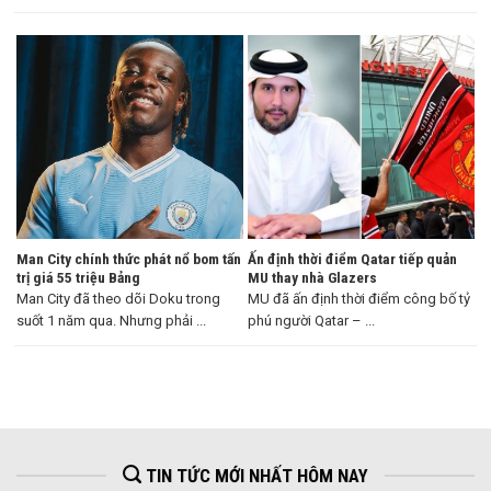
...
Man City chính thức phát nổ bom tấn
Ấn định thời điểm Qatar tiếp quản
trị giá 55 triệu Bảng
MU thay nhà Glazers
Man City đã theo dõi Doku trong
MU đã ấn định thời điểm công bố tỷ
suốt 1 năm qua. Nhưng phải ...
phú người Qatar – ...
TIN TỨC MỚI NHẤT HÔM NAY