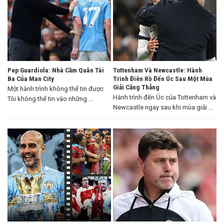
Pep Guardiola: Nhà Cầm Quân Tài
Tottenham Và Newcastle: Hành
Ba Của Man City
Trình Điên Rồ Đến Úc Sau Một Mùa
Giải Căng Thẳng
Một hành trình không thể tin được
Hành trình đến Úc của Tottenham và
Tôi không thể tin vào những ...
Newcastle ngay sau khi mùa giải ...