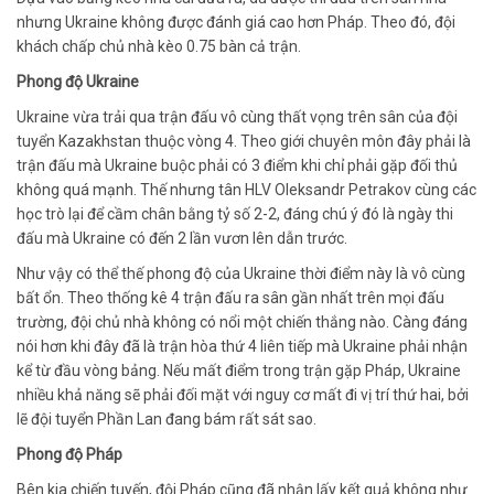
nhưng Ukraine không được đánh giá cao hơn Pháp. Theo đó, đội
khách chấp chủ nhà kèo 0.75 bàn cả trận.
Phong độ Ukraine
Ukraine vừa trải qua trận đấu vô cùng thất vọng trên sân của đội
tuyển Kazakhstan thuộc vòng 4. Theo giới chuyên môn đây phải là
trận đấu mà Ukraine buộc phải có 3 điểm khi chỉ phải gặp đối thủ
không quá mạnh. Thế nhưng tân HLV Oleksandr Petrakov cùng các
học trò lại để cầm chân bằng tỷ số 2-2, đáng chú ý đó là ngày thi
đấu mà Ukraine có đến 2 lần vươn lên dẫn trước.
Như vậy có thể thế phong độ của Ukraine thời điểm này là vô cùng
bất ổn. Theo thống kê 4 trận đấu ra sân gần nhất trên mọi đấu
trường, đội chủ nhà không có nổi một chiến thắng nào. Càng đáng
nói hơn khi đây đã là trận hòa thứ 4 liên tiếp mà Ukraine phải nhận
kể từ đầu vòng bảng. Nếu mất điểm trong trận gặp Pháp, Ukraine
nhiều khả năng sẽ phải đối mặt với nguy cơ mất đi vị trí thứ hai, bởi
lẽ đội tuyển Phần Lan đang bám rất sát sao.
Phong độ Pháp
Bên kia chiến tuyến, đội Pháp cũng đã nhận lấy kết quả không như