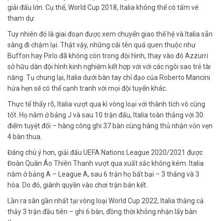
giải đấu lớn. Cụ thể, World Cup 2018, Italia không thể có tấm vé
tham dự.
Tuy nhiên đó là giai đoạn được xem chuyển giao thế hệ và Italia sẵn
sàng đi chậm lại. Thật vậy, những cái tên quá quen thuộc như
Buffon hay Pirlo đã không còn trong đội hình, thay vào đó Azzurri
sở hữu dàn đội hình kinh nghiệm kết hợp với với các ngôi sao trẻ tài
năng. Tụ chung lại, Italia dưới bàn tay chỉ đạo của Roberto Mancini
hứa hẹn sẽ có thể cạnh tranh với mọi đội tuyển khác.
Thực tế thấy rõ, Italia vượt qua kì vòng loại với thành tích vô cùng
tốt. Họ nằm ở bảng J và sau 10 trận đấu, Italia toàn thắng với 30
điểm tuyệt đối – hàng công ghi 37 bàn cùng hàng thủ nhận vỏn vẹn
4 bàn thua.
Đáng chú ý hơn, giải đấu UEFA Nations League 2020/2021 được
Đoàn Quân Áo Thiên Thanh vượt qua xuất sắc không kém. Italia
nằm ở bảng A – League A, sau 6 trận họ bất bại – 3 thắng và 3
hòa. Do đó, giành quyền vào chơi trận bán kết.
Lần ra sân gần nhất tại vòng loại World Cup 2022, Italia thắng cả
thảy 3 trận đầu tiên – ghi 6 bàn, đồng thời không nhận lấy bàn