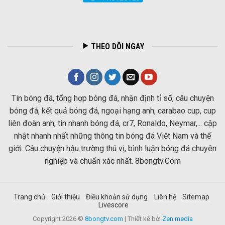
THEO DÕI NGAY
Tin bóng đá, tổng hợp bóng đá, nhận định tỉ số, câu chuyện
bóng đá, kết quả bóng đá, ngoại hạng anh, carabao cup, cup
liên đoàn anh, tin nhanh bóng đá, cr7, Ronaldo, Neymar,... cập
nhật nhanh nhất những thông tin bóng đá Việt Nam và thế
giới. Câu chuyện hậu trường thú vị, bình luận bóng đá chuyên
nghiệp và chuẩn xác nhất. 8bongtv.Com
Trang chủ
Giới thiệu
Điều khoản sử dụng
Liên hệ
Sitemap
Livescore
Copyright 2026 ©
8bongtv.com
| Thiết kế bởi
Zen media