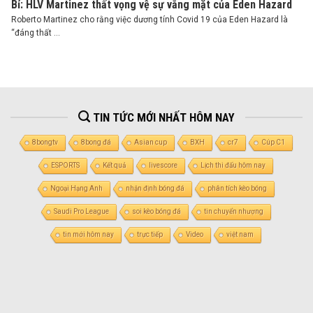
Bỉ: HLV Martinez thất vọng vệ sự vắng mặt của Eden Hazard
Roberto Martinez cho rằng việc dương tính Covid 19 của Eden Hazard là
“đáng thất ...
TIN TỨC MỚI NHẤT HÔM NAY
8bongtv
8bong đá
Asian cup
BXH
cr7
Cúp C1
ESPORTS
Kết quả
livescore
Lịch thi đấu hôm nay
Ngoại Hạng Anh
nhận định bóng đá
phân tích kèo bóng
Saudi Pro League
soi kèo bóng đá
tin chuyển nhượng
tin mới hôm nay
trực tiếp
Video
việt nam