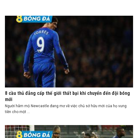
8 cầu thủ đẳng cấp thế giới thất bại khi chuyển đến đội bóng
mới
Người hâm mộ Newcastle đang mơ về việc chủ sở hữu mới của họ vung
tiền cho một ...