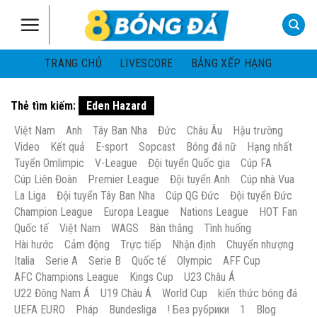
Skip
to
content
TRANG CHỦ
LIVESCORE
BẢNG XẾP HẠNG
Thẻ tìm kiếm:
Eden Hazard
Việt Nam
Anh
Tây Ban Nha
Đức
Châu Âu
Hậu trường
Video
Kết quả
E-sport
Sopcast
Bóng đá nữ
Hạng nhất
Tuyển Omlimpic
V-League
Đội tuyển Quốc gia
Cúp FA
Cúp Liên Đoàn
Premier League
Đội tuyển Anh
Cúp nhà Vua
La Liga
Đội tuyển Tây Ban Nha
Cúp QG Đức
Đội tuyển Đức
Champion League
Europa League
Nations League
HOT Fan
Quốc tế
Việt Nam
WAGS
Bàn thắng
Tình huống
Hài hước
Cảm động
Trực tiếp
Nhận định
Chuyển nhượng
Italia
Serie A
Serie B
Quốc tế
Olympic
AFF Cup
AFC Champions League
Kings Cup
U23 Châu Á
U22 Đông Nam Á
U19 Châu Á
World Cup
kiến thức bóng đá
UEFA EURO
Pháp
Bundesliga
! Без рубрики
1
Blog