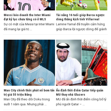
Messi kéo doanh thu Inter Miami
Tài năng 16 tuổi giúp Barca ngược
đạt kỷ lục chưa từng có ở MLS
dòng thắng kịch tính Villarreal
Sự có mặt của Messi tại Inter Miami
Lamine Yamal đã truyền cảm hứng
đã mang lại giá trị ...
giúp Barca lội ngược dòng để giành
...
Man City chính thức phát nổ bom tấn
Ấn định thời điểm Qatar tiếp quản
trị giá 55 triệu Bảng
MU thay nhà Glazers
Man City đã theo dõi Doku trong
MU đã ấn định thời điểm công bố tỷ
suốt 1 năm qua. Nhưng phải ...
phú người Qatar – ...