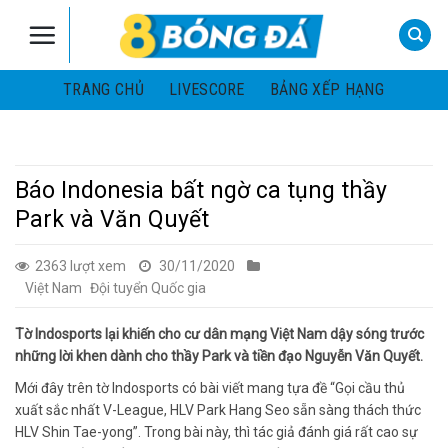
Skip
to
content
TRANG CHỦ
LIVESCORE
BẢNG XẾP HẠNG
Báo Indonesia bất ngờ ca tụng thầy
Park và Văn Quyết
2363 lượt xem
30/11/2020
Việt Nam
Đội tuyển Quốc gia
Tờ Indosports lại khiến cho cư dân mạng Việt Nam dậy sóng trước
những lời khen dành cho thầy Park và tiền đạo Nguyễn Văn Quyết.
Mới đây trên tờ Indosports có bài viết mang tựa đề “Gọi cầu thủ
xuất sắc nhất V-League, HLV Park Hang Seo sẵn sàng thách thức
HLV Shin Tae-yong”. Trong bài này, thì tác giả đánh giá rất cao sự