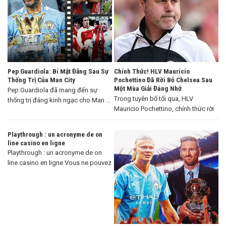
Pep Guardiola: Bí Mật Đằng Sau Sự
Chính Thức! HLV Mauricio
Thống Trị Của Man City
Pochettino Đã Rời Bỏ Chelsea Sau
Một Mùa Giải Đáng Nhớ
Pep Guardiola đã mang đến sự
Trong tuyên bố tối qua, HLV
thống trị đáng kinh ngạc cho Man ...
Mauricio Pochettino, chính thức rời
khỏi Chelsea ...
Playthrough : un acronyme de on
line casino en ligne
Playthrough : un acronyme de on
line casino en ligne Vous ne pouvez
...