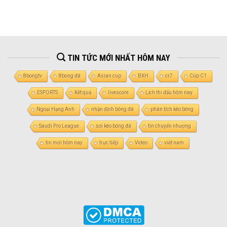
TIN TỨC MỚI NHẤT HÔM NAY
8bongtv
8bong đá
Asian cup
BXH
cr7
Cúp C1
ESPORTS
Kết quả
livescore
Lịch thi đấu hôm nay
Ngoại Hạng Anh
nhận định bóng đá
phân tích kèo bóng
Saudi Pro League
soi kèo bóng đá
tin chuyển nhượng
tin mới hôm nay
trực tiếp
Video
việt nam