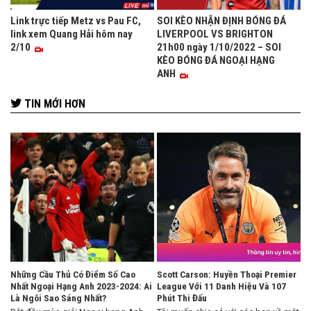
Link trực tiếp Metz vs Pau FC,
SOI KÈO NHẬN ĐỊNH BÓNG ĐÁ
link xem Quang Hải hôm nay
LIVERPOOL VS BRIGHTON
2/10
21h00 ngày 1/10/2022 – SOI
KÈO BÓNG ĐÁ NGOẠI HẠNG
ANH
TIN MỚI HƠN
Những Cầu Thủ Có Điểm Số Cao
Scott Carson: Huyền Thoại Premier
Nhất Ngoại Hạng Anh 2023-2024: Ai
League Với 11 Danh Hiệu Và 107
Là Ngôi Sao Sáng Nhất?
Phút Thi Đấu