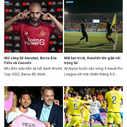
MU công bố Amrabat, Barca đón
Mất hat-trick, Ronaldo tức giận với
Felix và Cancelo
trọng tài
MU đón siêu tiền vệ nổi danh World
Al-Nassr bước vào vòng 4 Saudi Pro
Cup 2022, Barca đã chính ...
League với một chiến thắng 4-0 ...