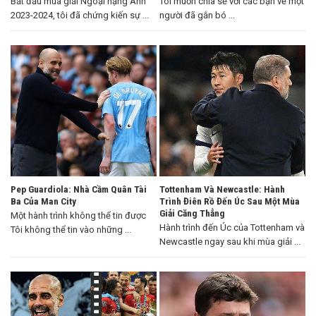
Bắt đầu mùa giải Ngoại hạng Anh
Tôi muốn chia sẻ với các bạn về một
2023-2024, tôi đã chứng kiến sự ...
người đã gắn bó ...
Pep Guardiola: Nhà Cầm Quân Tài
Tottenham Và Newcastle: Hành
Ba Của Man City
Trình Điên Rồ Đến Úc Sau Một Mùa
Giải Căng Thẳng
Một hành trình không thể tin được
Hành trình đến Úc của Tottenham và
Tôi không thể tin vào những ...
Newcastle ngay sau khi mùa giải ...