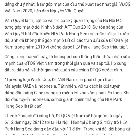
đáng chú ý nhất là sự góp mặt của cầu thủ xuất sắc nhất giải VĐQG
Việt Nam 2020, tiền đạo Nguyễn Văn Quyết.
Văn Quyết là trụ cột có vai trò cực kỳ quan trọng của Hà Nội FC,
từng góp mặt ở đội hình vô địch AFF Cup 2018. Sự tỏa sáng của
Văn Quyết bắt đầu khiến HLV Park Hang Seo mê mẩn trở lại. Trước
đó, anh đã không thể góp mặt ở tất cả các trận đấu của ĐTQG Việt
Nam trong năm 2019 vì không được HLV Park Hang Seo triệu tập”.
Cũng trong bài viết này, tờ Indosport còn thẳng thắn thừa nhận sức
mạnh của ĐTQG Việt Nam trong thời gian qua và sắp tới. Họ cũng
đặt ra dấu hỏi về thời gian hội quân của chính ĐTQG nước mình.
“Tại vòng loại World Cup, ĐT Việt Nam còn phải chạm trán
Malaysia, UAE và Indonesia. Tất nhiên, với tư cách là đội tuyển
đứng đầu bảng G, họ mang sứ mệnh lọt vào vòng loại tiếp theo. Khi
đối đầu tuyển Indonesia, cơ hội giành chiến thắng của HLV Park
Hang Seo là rất cao”.
Theo kế hoạch đã công bố, ĐTQG Việt Nam sẽ hội quân từ ngày
6/12 đến ngày 28/12 tới tại Hà Nội. Hiện tại ở bảng G, thầy trò HLV
Park Hang Seo đang dẫn đầu với 11 điểm. Trong khi đó, đội bóng xứ