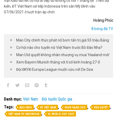
Vạn Đảo đã hết cơ hội đi tiếp do không có nổi 1 thắng lợi. Theo dự
kiến, ĐT Việt Nam sẽ tiếp Indonesia trên sân Mỹ Đình vào
07/06/2021 ở lượt trận áp chót.
Hoàng Phúc
8 bóng đá TV
Man City chính thức phát nổ bom tấn trị giá 55 triệu Bảng
Cơ hội nào cho tuyển nữ Việt Nam trước Bồ Đào Nha?
Man Utd quyết không nhân nhượng vụ mua ‘Haaland mới’
Xem Bayern Munich thắng với tỉ số kinh hoàng 27-0
Đội ĐKVĐ Europa League muốn cứu vớt De Gea
Danh mục:
Việt Nam
Đội tuyển Quốc gia
Tags:
,
,
,
,
BÁO INDO
ĐT VIỆT NAM
PARK HANG SEO
VĂN QUYẾT
,
VIỆT NAM VS INDONESIA
VL WORLD CUP 2022