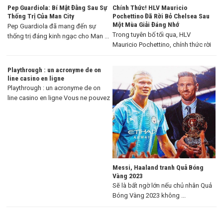
Pep Guardiola: Bí Mật Đằng Sau Sự
Chính Thức! HLV Mauricio
Thống Trị Của Man City
Pochettino Đã Rời Bỏ Chelsea Sau
Một Mùa Giải Đáng Nhớ
Pep Guardiola đã mang đến sự
Trong tuyên bố tối qua, HLV
thống trị đáng kinh ngạc cho Man ...
Mauricio Pochettino, chính thức rời
khỏi Chelsea ...
Playthrough : un acronyme de on
line casino en ligne
Playthrough : un acronyme de on
line casino en ligne Vous ne pouvez
...
Messi, Haaland tranh Quả Bóng
Vàng 2023
Sẽ là bất ngờ lớn nếu chủ nhân Quả
Bóng Vàng 2023 không ...