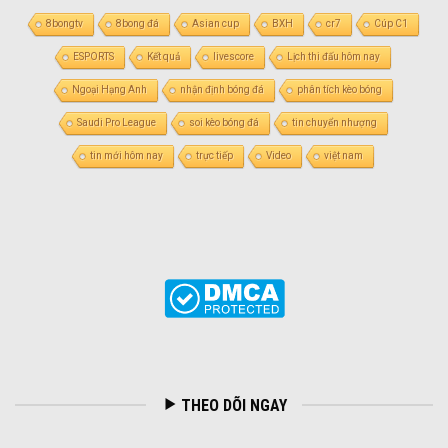
8bongtv
8bong đá
Asian cup
BXH
cr7
Cúp C1
ESPORTS
Kết quả
livescore
Lịch thi đấu hôm nay
Ngoại Hạng Anh
nhận định bóng đá
phân tích kèo bóng
Saudi Pro League
soi kèo bóng đá
tin chuyển nhượng
tin mới hôm nay
trực tiếp
Video
việt nam
THEO DÕI NGAY