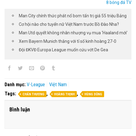
8 bóng đá TV
Man City chính thức phát nổ bom tấn trị giá 55 triệu Bảng
Cơ hội nào cho tuyển nữ Việt Nam trước Bồ Đào Nha?
Man Utd quyết không nhân nhượng vụ mua ‘Haaland mới’
Xem Bayern Munich thắng với tỉ số kinh hoàng 27-0
Đội ĐKVĐ Europa League muốn cứu vớt De Gea
Danh mục:
V-League
Việt Nam
Tags:
,
,
CHẤN THƯƠNG
HOÀNG THỊNH
HÙNG DŨNG
Bình luận