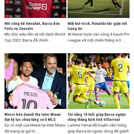
MU công bố Amrabat, Barca đón
Mất hat-trick, Ronaldo tức giận với
Felix và Cancelo
trọng tài
MU đón siêu tiền vệ nổi danh World
Al-Nassr bước vào vòng 4 Saudi Pro
Cup 2022, Barca đã chính ...
League với một chiến thắng 4-0 ...
Messi kéo doanh thu Inter Miami
Tài năng 16 tuổi giúp Barca ngược
đạt kỷ lục chưa từng có ở MLS
dòng thắng kịch tính Villarreal
Sự có mặt của Messi tại Inter Miami
Lamine Yamal đã truyền cảm hứng
đã mang lại giá trị ...
giúp Barca lội ngược dòng để giành