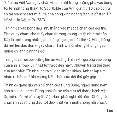
“Cầu thủ Việt Nam gãy chân vì dính một trong những pha vào bóng
tồi tệ nhất từng thấy”, tờ Sportbible của Anh giật tít. Tờ báo có trụ
sở tại Manchester miêu tả pha bóng kinh hoàng ở phút 27 trận TP
HCM – Hà Nội, chiều 23/3:
“Thịnh đã vào bóng liều lĩnh, thẳng vào mắt cá chân của đối thủ.
Pha quay chậm cho thấy chấn thương khủng khiếp như thế nào.
Đây là một trong những pha bóng bạo lực nhất thế kỷ. Hùng Dũng
đã hét lên đau đớn vì gãy chân. Thịnh xin lỗi nhưng không ngạc
nhiên khi anh dính thẻ đỏ”.
Trang Givemesport cũng lên án Hoàng Thịnh khi gọi pha vào bóng
của anh là “bạo lực nhất từ trước đến nay”. Chuyên trang thể thao
của Anh viết: “Thịnh tung ra cú đạp khủng khiếp. Anh ta lập tức
nhận ra hậu quả khi chứng kiến chân của đối thủ gãy gập.
Thịnh cố gắng giữ yên cổ chân của Hùng Dũng, người đang nằm
sân trong đau đớn. Dũng phải lên xe cấp cứu tới thẳng bệnh viện.
Dự kiến, tiền vệ của tuyển Việt Nam phải nghỉ hết năm. Chúng tôi
chúc anh ấy những điều tốt đẹp nhất và nhanh chóng hồi phục”.
Leo