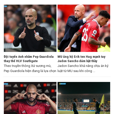
Đội tuyển Anh nhắm Pep Guardiola
MU ủng hộ Erik ten Hag mạnh tay
thay thế HLV Southgate
Jadon Sancho dám bật thầy
Theo truyền thông Xứ sương mù,
Jadon Sancho khả năng chịu án kỷ
Pep Guardiola hiện đang là lựa chọn
luật từ MU sau khi công ...
...