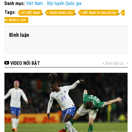
Danh mục:
Việt Nam
Đội tuyển Quốc gia
Tags:
,
,
,
ĐT VIỆT NAM
PARK HANG SEO
VIỆT NAM VS MALAYSIA
VL WORLD CUP
Bình luận
VIDEO NỔI BẬT
+ Xem tất cả