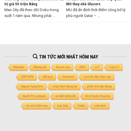
trị giá 55 triệu Bảng
MU thay nhà Glazers
Man City đã theo dõi Doku trong
MU đã ấn định thời điểm công bố tỷ
suốt 1 năm qua. Nhưng phải ...
phú người Qatar – ...
TIN TỨC MỚI NHẤT HÔM NAY
8bongtv
8bong đá
Asian cup
BXH
cr7
Cúp C1
ESPORTS
Kết quả
livescore
Lịch thi đấu hôm nay
Ngoại Hạng Anh
nhận định bóng đá
phân tích kèo bóng
Saudi Pro League
soi kèo bóng đá
tin chuyển nhượng
tin mới hôm nay
trực tiếp
Video
việt nam