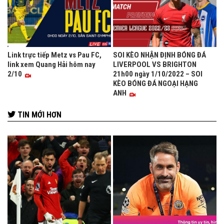
Link trực tiếp Metz vs Pau FC,
SOI KÈO NHẬN ĐỊNH BÓNG ĐÁ
link xem Quang Hải hôm nay
LIVERPOOL VS BRIGHTON
2/10
21h00 ngày 1/10/2022 – SOI
KÈO BÓNG ĐÁ NGOẠI HẠNG
ANH
TIN MỚI HƠN