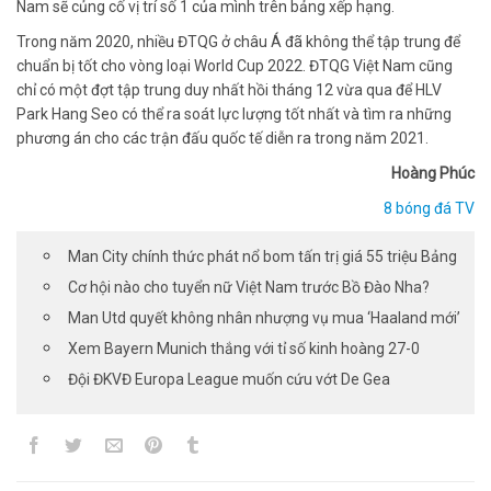
Nam sẽ củng cố vị trí số 1 của mình trên bảng xếp hạng.
Trong năm 2020, nhiều ĐTQG ở châu Á đã không thể tập trung để
chuẩn bị tốt cho vòng loại World Cup 2022. ĐTQG Việt Nam cũng
chỉ có một đợt tập trung duy nhất hồi tháng 12 vừa qua để HLV
Park Hang Seo có thể ra soát lực lượng tốt nhất và tìm ra những
phương án cho các trận đấu quốc tế diễn ra trong năm 2021.
Hoàng Phúc
8 bóng đá TV
Man City chính thức phát nổ bom tấn trị giá 55 triệu Bảng
Cơ hội nào cho tuyển nữ Việt Nam trước Bồ Đào Nha?
Man Utd quyết không nhân nhượng vụ mua ‘Haaland mới’
Xem Bayern Munich thắng với tỉ số kinh hoàng 27-0
Đội ĐKVĐ Europa League muốn cứu vớt De Gea