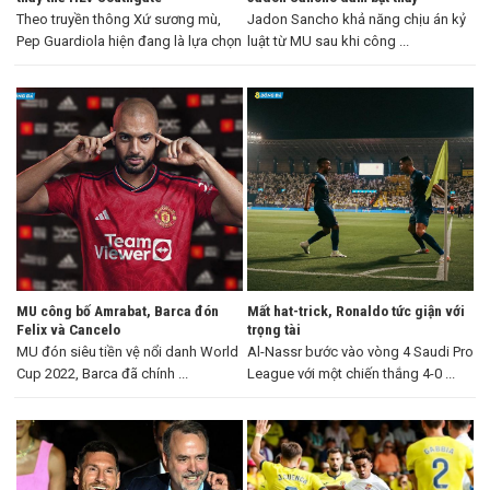
Theo truyền thông Xứ sương mù,
Jadon Sancho khả năng chịu án kỷ
Pep Guardiola hiện đang là lựa chọn
luật từ MU sau khi công ...
...
MU công bố Amrabat, Barca đón
Mất hat-trick, Ronaldo tức giận với
Felix và Cancelo
trọng tài
MU đón siêu tiền vệ nổi danh World
Al-Nassr bước vào vòng 4 Saudi Pro
Cup 2022, Barca đã chính ...
League với một chiến thắng 4-0 ...