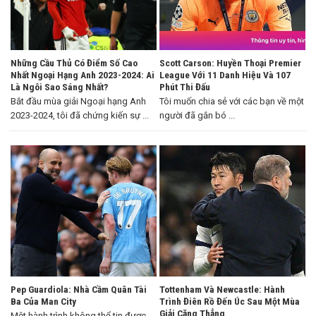
Những Cầu Thủ Có Điểm Số Cao
Scott Carson: Huyền Thoại Premier
Nhất Ngoại Hạng Anh 2023-2024: Ai
League Với 11 Danh Hiệu Và 107
Là Ngôi Sao Sáng Nhất?
Phút Thi Đấu
Bắt đầu mùa giải Ngoại hạng Anh
Tôi muốn chia sẻ với các bạn về một
2023-2024, tôi đã chứng kiến sự ...
người đã gắn bó ...
Pep Guardiola: Nhà Cầm Quân Tài
Tottenham Và Newcastle: Hành
Ba Của Man City
Trình Điên Rồ Đến Úc Sau Một Mùa
Giải Căng Thẳng
Một hành trình không thể tin được