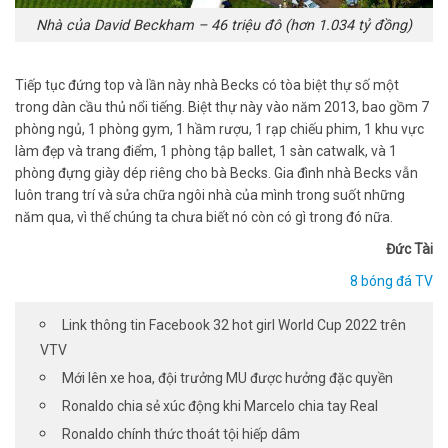
Nhà của David Beckham – 46 triệu đô (hơn 1.034 tỷ đồng)
Tiếp tục đứng top và lần này nhà Becks có tòa biệt thự số một
trong dàn cầu thủ nổi tiếng. Biệt thự này vào năm 2013, bao gồm 7
phòng ngủ, 1 phòng gym, 1 hầm rượu, 1 rạp chiếu phim, 1 khu vực
làm đẹp và trang điểm, 1 phòng tập ballet, 1 sàn catwalk, và 1
phòng đựng giày dép riêng cho bà Becks. Gia đình nhà Becks vẫn
luôn trang trí và sửa chữa ngôi nhà của mình trong suốt những
năm qua, vì thế chúng ta chưa biết nó còn có gì trong đó nữa.
Đức Tài
8 bóng đá TV
Link thông tin Facebook 32 hot girl World Cup 2022 trên
VTV
Mới lên xe hoa, đội trưởng MU được hưởng đặc quyền
Ronaldo chia sẻ xúc động khi Marcelo chia tay Real
Ronaldo chính thức thoát tội hiếp dâm