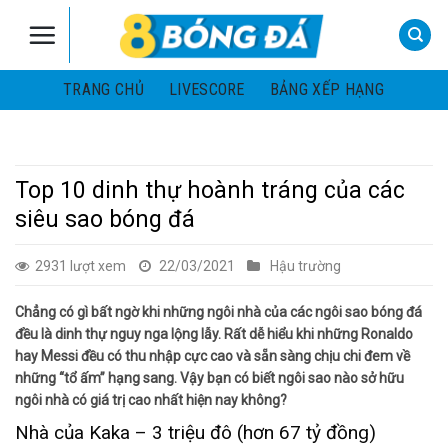
Skip
to
content
TRANG CHỦ
LIVESCORE
BẢNG XẾP HẠNG
Top 10 dinh thự hoành tráng của các
siêu sao bóng đá
2931 lượt xem
22/03/2021
Hậu trường
Chẳng có gì bất ngờ khi những ngôi nhà của các ngôi sao bóng đá
đều là dinh thự nguy nga lộng lẫy. Rất dễ hiểu khi những Ronaldo
hay Messi đều có thu nhập cực cao và sẵn sàng chịu chi đem về
những “tổ ấm” hạng sang. Vậy bạn có biết ngôi sao nào sở hữu
ngôi nhà có giá trị cao nhất hiện nay không?
Nhà của Kaka – 3 triệu đô (hơn 67 tỷ đồng)