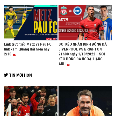
Link trực tiếp Metz vs Pau FC,
SOI KÈO NHẬN ĐỊNH BÓNG ĐÁ
link xem Quang Hải hôm nay
LIVERPOOL VS BRIGHTON
2/10
21h00 ngày 1/10/2022 – SOI
KÈO BÓNG ĐÁ NGOẠI HẠNG
ANH
TIN MỚI HƠN