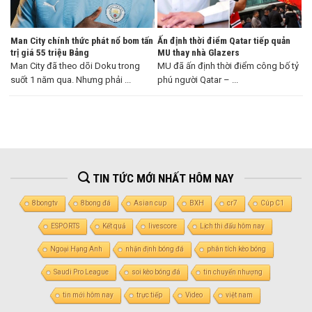
Man City chính thức phát nổ bom tấn
Ấn định thời điểm Qatar tiếp quản
trị giá 55 triệu Bảng
MU thay nhà Glazers
Man City đã theo dõi Doku trong
MU đã ấn định thời điểm công bố tỷ
suốt 1 năm qua. Nhưng phải ...
phú người Qatar – ...
TIN TỨC MỚI NHẤT HÔM NAY
8bongtv
8bong đá
Asian cup
BXH
cr7
Cúp C1
ESPORTS
Kết quả
livescore
Lịch thi đấu hôm nay
Ngoại Hạng Anh
nhận định bóng đá
phân tích kèo bóng
Saudi Pro League
soi kèo bóng đá
tin chuyển nhượng
tin mới hôm nay
trực tiếp
Video
việt nam