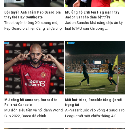
Đội tuyển Anh nhắm Pep Guardiola
MU ủng hộ Erik ten Hag mạnh tay
thay thế HLV Southgate
Jadon Sancho dám bật thầy
Theo truyền thông Xứ sương mù,
Jadon Sancho khả năng chịu án kỷ
Pep Guardiola hiện đang là lựa chọn
luật từ MU sau khi công ...
...
MU công bố Amrabat, Barca đón
Mất hat-trick, Ronaldo tức giận với
Felix và Cancelo
trọng tài
MU đón siêu tiền vệ nổi danh World
Al-Nassr bước vào vòng 4 Saudi Pro
Cup 2022, Barca đã chính ...
League với một chiến thắng 4-0 ...