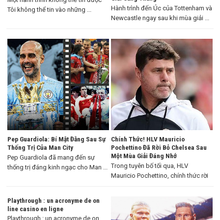
Hành trình đến Úc của Tottenham và
Tôi không thể tin vào những ...
Newcastle ngay sau khi mùa giải ...
Pep Guardiola: Bí Mật Đằng Sau Sự
Chính Thức! HLV Mauricio
Thống Trị Của Man City
Pochettino Đã Rời Bỏ Chelsea Sau
Một Mùa Giải Đáng Nhớ
Pep Guardiola đã mang đến sự
Trong tuyên bố tối qua, HLV
thống trị đáng kinh ngạc cho Man ...
Mauricio Pochettino, chính thức rời
khỏi Chelsea ...
Playthrough : un acronyme de on
line casino en ligne
Playthrough : un acronyme de on