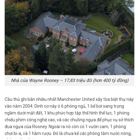
Nhà của Wayne Rooney – 17,83 triệu đô (hơn 400 tỷ đồng)
Cầu thủ ghi bàn nhiều nhất Manchester United xây tòa biệt thự này
vào năm 2004. Dinh cơ này ó 6 phòng ngủ, 1 bể bơi sang trọng
ngầm dưới mặt đất, 1 khu phức hợp tập thể hình thể lực, 1 phòng
chiếu phim công nghệ cao, và các chuồng ngựa để phục vụ sở thích
đua ngựa của Rooney. Ngoài ra nó còn có 1 vườn cam, 1 phòng
chơi bi-a, và 1 hầm rượu. Đó là chưa kể các phòng tắm nước nóng,