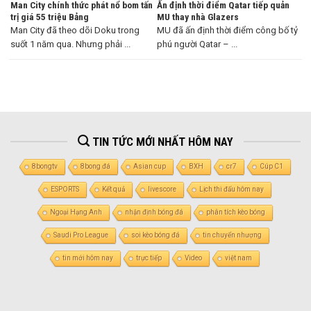
Man City chính thức phát nổ bom tấn
Ấn định thời điểm Qatar tiếp quản
trị giá 55 triệu Bảng
MU thay nhà Glazers
Man City đã theo dõi Doku trong
MU đã ấn định thời điểm công bố tỷ
suốt 1 năm qua. Nhưng phải ...
phú người Qatar – ...
TIN TỨC MỚI NHẤT HÔM NAY
8bongtv
8bong đá
Asian cup
BXH
cr7
Cúp C1
ESPORTS
Kết quả
livescore
Lịch thi đấu hôm nay
Ngoại Hạng Anh
nhận định bóng đá
phân tích kèo bóng
Saudi Pro League
soi kèo bóng đá
tin chuyển nhượng
tin mới hôm nay
trực tiếp
Video
việt nam