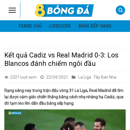
Skip
to
content
TRANG CHỦ
LIVESCORE
BẢNG XẾP HẠNG
Kết quả Cadiz vs Real Madrid 0-3: Los
Blancos đánh chiếm ngôi đầu
2321 lượt xem
22/04/2021
La Liga
Tây Ban Nha
Rạng sáng nay trong trận đấu vòng 31 La Liga, Real Madrid đã tìm
lại được cảm giác chiến thắng bằng cách nhẹ nhàng hạ Cadiz, qua
đó tạm leo lên dẫn đầu bảng xếp hạng.