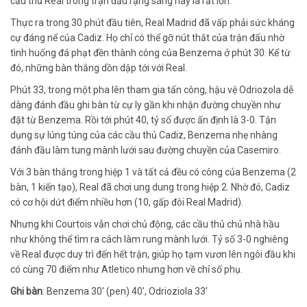
cầu thủ Real trong trận đấu rạng sáng nay là rất lớn.
Thực ra trong 30 phút đầu tiên, Real Madrid đã vấp phải sức kháng
cự đáng nể của Cadiz. Họ chỉ có thể gỡ nút thắt của trận đấu nhờ
tình huống đá phạt đền thành công của Benzema ở phút 30. Kể từ
đó, những bàn thắng dồn dập tới với Real.
Phút 33, trong một pha lên tham gia tấn công, hậu vệ Odriozola dễ
dàng đánh đầu ghi bàn từ cự ly gần khi nhận đường chuyền như
đặt từ Benzema. Rồi tới phút 40, tỷ số được ấn định là 3-0. Tận
dụng sự lúng túng của các cầu thủ Cadiz, Benzema nhẹ nhàng
đánh đầu làm tung mành lưới sau đường chuyền của Casemiro.
Với 3 bàn thắng trong hiệp 1 và tất cả đều có công của Benzema (2
bàn, 1 kiến tạo), Real đã chơi ung dung trong hiệp 2. Nhờ đó, Cadiz
có cơ hội dứt điểm nhiều hơn (10, gấp đôi Real Madrid).
Nhưng khi Courtois vẫn chơi chủ động, các cầu thủ chủ nhà hầu
như không thể tìm ra cách làm rung mành lưới. Tỷ số 3-0 nghiêng
về Real được duy trì đến hết trận, giúp họ tạm vươn lên ngôi đầu khi
có cùng 70 điểm như Atletico nhưng hơn về chỉ số phụ.
Ghi bàn
: Benzema 30′ (pen) 40′, Odrioziola 33′