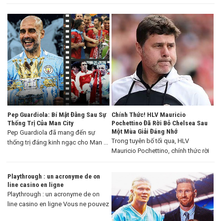
Pep Guardiola: Bí Mật Đằng Sau Sự
Chính Thức! HLV Mauricio
Thống Trị Của Man City
Pochettino Đã Rời Bỏ Chelsea Sau
Một Mùa Giải Đáng Nhớ
Pep Guardiola đã mang đến sự
Trong tuyên bố tối qua, HLV
thống trị đáng kinh ngạc cho Man ...
Mauricio Pochettino, chính thức rời
khỏi Chelsea ...
Playthrough : un acronyme de on
line casino en ligne
Playthrough : un acronyme de on
line casino en ligne Vous ne pouvez
...