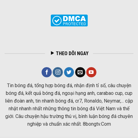
THEO DÕI NGAY
Tin bóng đá, tổng hợp bóng đá, nhận định tỉ số, câu chuyện
bóng đá, kết quả bóng đá, ngoại hạng anh, carabao cup, cup
liên đoàn anh, tin nhanh bóng đá, cr7, Ronaldo, Neymar,... cập
nhật nhanh nhất những thông tin bóng đá Việt Nam và thế
giới. Câu chuyện hậu trường thú vị, bình luận bóng đá chuyên
nghiệp và chuẩn xác nhất. 8bongtv.Com