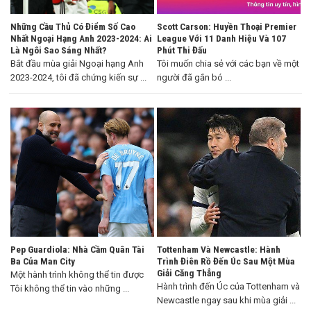
Những Cầu Thủ Có Điểm Số Cao
Scott Carson: Huyền Thoại Premier
Nhất Ngoại Hạng Anh 2023-2024: Ai
League Với 11 Danh Hiệu Và 107
Là Ngôi Sao Sáng Nhất?
Phút Thi Đấu
Bắt đầu mùa giải Ngoại hạng Anh
Tôi muốn chia sẻ với các bạn về một
2023-2024, tôi đã chứng kiến sự ...
người đã gắn bó ...
Pep Guardiola: Nhà Cầm Quân Tài
Tottenham Và Newcastle: Hành
Ba Của Man City
Trình Điên Rồ Đến Úc Sau Một Mùa
Giải Căng Thẳng
Một hành trình không thể tin được
Hành trình đến Úc của Tottenham và
Tôi không thể tin vào những ...
Newcastle ngay sau khi mùa giải ...