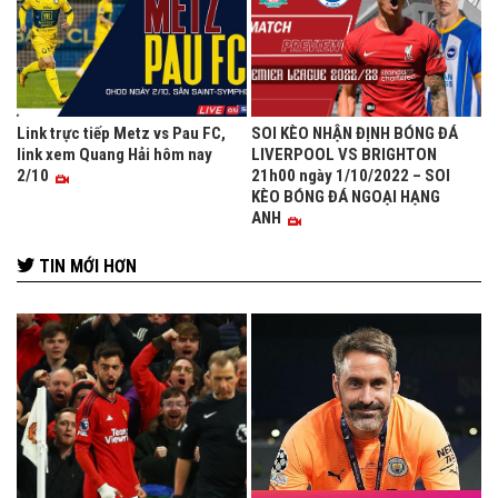
Link trực tiếp Metz vs Pau FC,
SOI KÈO NHẬN ĐỊNH BÓNG ĐÁ
link xem Quang Hải hôm nay
LIVERPOOL VS BRIGHTON
2/10
21h00 ngày 1/10/2022 – SOI
KÈO BÓNG ĐÁ NGOẠI HẠNG
ANH
TIN MỚI HƠN