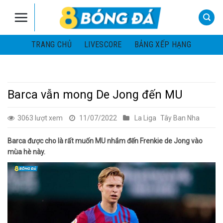
Skip
to
content
TRANG CHỦ
LIVESCORE
BẢNG XẾP HẠNG
Barca vẫn mong De Jong đến MU
3063 lượt xem
11/07/2022
La Liga
Tây Ban Nha
Barca được cho là rất muốn MU nhắm đến Frenkie de Jong vào
mùa hè này.