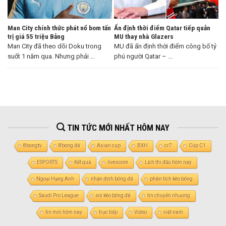
Man City chính thức phát nổ bom tấn
Ấn định thời điểm Qatar tiếp quản
trị giá 55 triệu Bảng
MU thay nhà Glazers
Man City đã theo dõi Doku trong
MU đã ấn định thời điểm công bố tỷ
suốt 1 năm qua. Nhưng phải ...
phú người Qatar – ...
TIN TỨC MỚI NHẤT HÔM NAY
8bongtv
8bong đá
Asian cup
BXH
cr7
Cúp C1
ESPORTS
Kết quả
livescore
Lịch thi đấu hôm nay
Ngoại Hạng Anh
nhận định bóng đá
phân tích kèo bóng
Saudi Pro League
soi kèo bóng đá
tin chuyển nhượng
tin mới hôm nay
trực tiếp
Video
việt nam