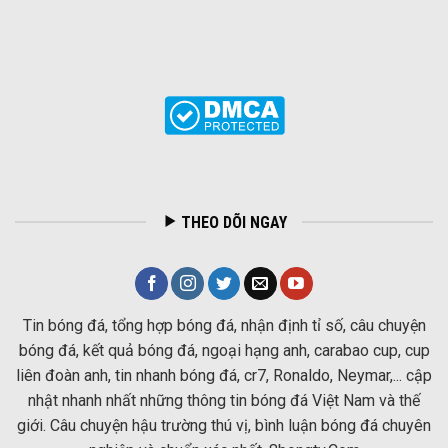
THEO DÕI NGAY
Tin bóng đá, tổng hợp bóng đá, nhận định tỉ số, câu chuyện
bóng đá, kết quả bóng đá, ngoại hạng anh, carabao cup, cup
liên đoàn anh, tin nhanh bóng đá, cr7, Ronaldo, Neymar,... cập
nhật nhanh nhất những thông tin bóng đá Việt Nam và thế
giới. Câu chuyện hậu trường thú vị, bình luận bóng đá chuyên