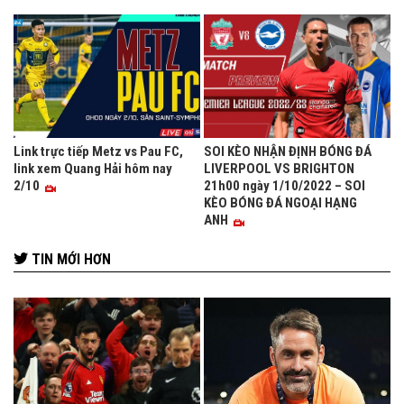
Link trực tiếp Metz vs Pau FC,
SOI KÈO NHẬN ĐỊNH BÓNG ĐÁ
link xem Quang Hải hôm nay
LIVERPOOL VS BRIGHTON
2/10
21h00 ngày 1/10/2022 – SOI
KÈO BÓNG ĐÁ NGOẠI HẠNG
ANH
TIN MỚI HƠN