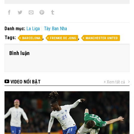
Danh mục:
La Liga
Tây Ban Nha
Tags:
,
,
BARCELONA
FRENKIE DE JONG
MANCHESTER UNITED
Bình luận
VIDEO NỔI BẬT
+ Xem tất cả