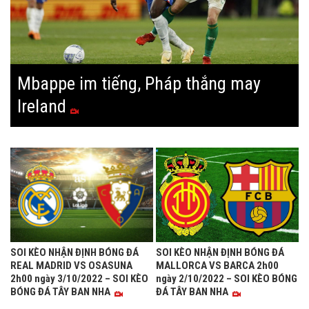
Mbappe im tiếng, Pháp thắng may
Ireland
SOI KÈO NHẬN ĐỊNH BÓNG ĐÁ
SOI KÈO NHẬN ĐỊNH BÓNG ĐÁ
REAL MADRID VS OSASUNA
MALLORCA VS BARCA 2h00
2h00 ngày 3/10/2022 – SOI KÈO
ngày 2/10/2022 – SOI KÈO BÓNG
BÓNG ĐÁ TÂY BAN NHA
ĐÁ TÂY BAN NHA