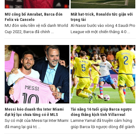
MU công bố Amrabat, Barca đón
Mất hat-trick, Ronaldo tức giận với
Felix và Cancelo
trọng tài
MU đón siêu tiền vệ nổi danh World
Al-Nassr bước vào vòng 4 Saudi Pro
Cup 2022, Barca đã chính ...
League với một chiến thắng 4-0 ...
Messi kéo doanh thu Inter Miami
Tài năng 16 tuổi giúp Barca ngược
đạt kỷ lục chưa từng có ở MLS
dòng thắng kịch tính Villarreal
Sự có mặt của Messi tại Inter Miami
Lamine Yamal đã truyền cảm hứng
đã mang lại giá trị ...
giúp Barca lội ngược dòng để giành
...