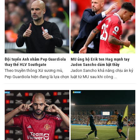
Đội tuyển Anh nhắm Pep Guardiola
MU ủng hộ Erik ten Hag mạnh tay
thay thế HLV Southgate
Jadon Sancho dám bật thầy
Theo truyền thông Xứ sương mù,
Jadon Sancho khả năng chịu án kỷ
Pep Guardiola hiện đang là lựa chọn
luật từ MU sau khi công ...
...