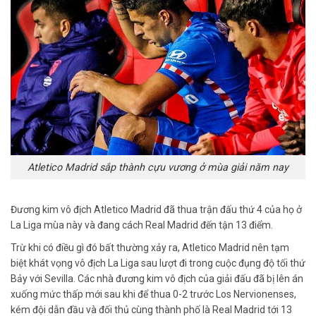
Atletico Madrid sắp thành cựu vương ở mùa giải năm nay
Đương kim vô địch Atletico Madrid đã thua trận đấu thứ 4 của họ ở
La Liga mùa này và đang cách Real Madrid đến tận 13 điểm.
Trừ khi có điều gì đó bất thường xảy ra, Atletico Madrid nên tạm
biệt khát vọng vô địch La Liga sau lượt đi trong cuộc đụng độ tối thứ
Bảy với Sevilla. Các nhà đương kim vô địch của giải đấu đã bị lên án
xuống mức thấp mới sau khi để thua 0-2 trước Los Nervionenses,
kém đội dẫn đầu và đối thủ cùng thành phố là Real Madrid tới 13