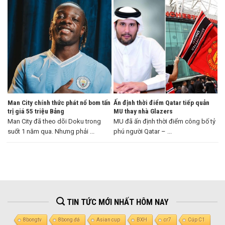
Man City chính thức phát nổ bom tấn
Ấn định thời điểm Qatar tiếp quản
trị giá 55 triệu Bảng
MU thay nhà Glazers
Man City đã theo dõi Doku trong
MU đã ấn định thời điểm công bố tỷ
suốt 1 năm qua. Nhưng phải ...
phú người Qatar – ...
TIN TỨC MỚI NHẤT HÔM NAY
8bongtv
8bong đá
Asian cup
BXH
cr7
Cúp C1