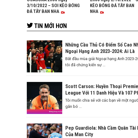
3/10/2022 – SOI KÈO BÓNG
KÈO BÓNG ĐÁ TÂY BAN
ĐÁ TÂY BAN NHA
NHA
TIN MỚI HƠN
Những Cầu Thủ Có Điểm Số Cao N
Ngoại Hạng Anh 2023-2024: Ai Là
Ngôi Sao Sáng Nhất?
Bắt đầu mùa giải Ngoại hạng Anh 2023-2
tôi đã chứng kiến sự ...
Scott Carson: Huyền Thoại Premie
League Với 11 Danh Hiệu Và 107 P
Thi Đấu
Tôi muốn chia sẻ với các bạn về một ngườ
gắn bó ...
Pep Guardiola: Nhà Cầm Quân Tài 
Của Man City