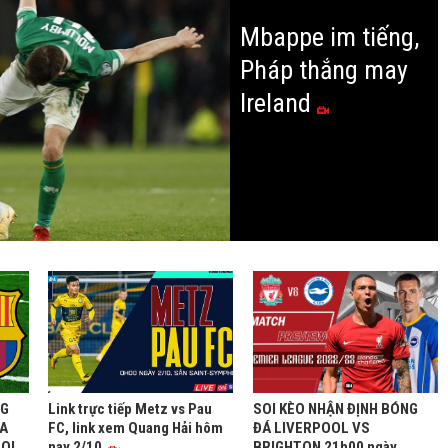
Mbappe im tiếng,
Pháp thắng may
Ireland
NG
Link trực tiếp Metz vs Pau
SOI KÈO NHẬN ĐỊNH BÓNG
A
FC, link xem Quang Hải hôm
ĐÁ LIVERPOOL VS
SOI
nay 2/10
BRIGHTON 21h00 ngày