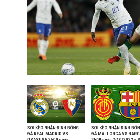
SOI KÈO NHẬN ĐỊNH BÓNG
SOI KÈO NHẬN ĐỊNH BÓ
ĐÁ REAL MADRID VS
ĐÁ MALLORCA VS BARC
OSASUNA 2h00 ngày
2h00 ngày 2/10/2022 – 