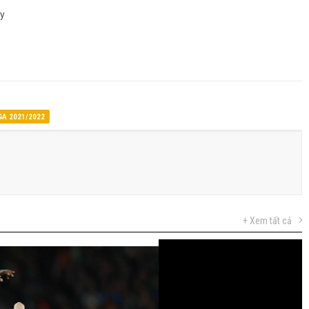
ay
GA 2021/2022
+ Xem tất cả