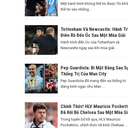
Một hành trình không thể tin được Tôi kh
thể tin vào những ...
Tottenham Và Newcastle: Hành Tr
Điên Rồ Đến Úc Sau Một Mùa Giải
Căng Thẳng
Hành trình đến Úc của Tottenham và
Newcastle ngay sau khi mùa giải ...
Pep Guardiola: Bí Mật Đằng Sau S
Thống Trị Của Man City
Pep Guardiola đã mang đến sự thống trị
đáng kinh ngạc cho Man ...
Chính Thức! HLV Mauricio Pochett
Đã Rời Bỏ Chelsea Sau Một Mùa Gi
Đáng Nhớ
Trong tuyên bố tối qua, HLV Mauricio
Pochettino, chính thức rời khỏi Chelsea ...