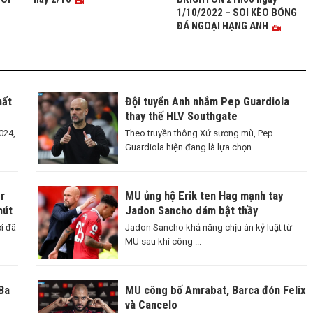
1/10/2022 – SOI KÈO BÓNG
ĐÁ NGOẠI HẠNG ANH
hất
Đội tuyển Anh nhắm Pep Guardiola
thay thế HLV Southgate
024,
Theo truyền thông Xứ sương mù, Pep
Guardiola hiện đang là lựa chọn ...
r
MU ủng hộ Erik ten Hag mạnh tay
hút
Jadon Sancho dám bật thầy
i đã
Jadon Sancho khả năng chịu án kỷ luật từ
MU sau khi công ...
Ba
MU công bố Amrabat, Barca đón Felix
và Cancelo