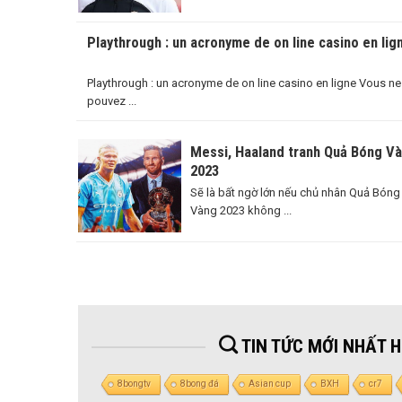
Playthrough : un acronyme de on line casino en lig
Playthrough : un acronyme de on line casino en ligne Vous ne
pouvez ...
Messi, Haaland tranh Quả Bóng V
2023
Sẽ là bất ngờ lớn nếu chủ nhân Quả Bóng
Vàng 2023 không ...
TIN TỨC MỚI NHẤT 
8bongtv
8bong đá
Asian cup
BXH
cr7