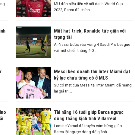
ông
MU đón siêu tiền vệ nổi danh World Cup
2022, Barca đã chính ...
ình
Mất hat-trick, Ronaldo tức giận với
trọng tài
Al-Nassr bước vào vòng 4 Saudi Pro League
với một chiến thắng 4-0 ...
ự
Messi kéo doanh thu Inter Miami đạt
kỷ lục chưa từng có ở MLS
Sự có mặt của Messi tại Inter Miami đã mang
lại giá trị ...
ino
Tài năng 16 tuổi giúp Barca ngược
ải
dòng thắng kịch tính Villarreal
Lamine Yamal đã truyền cảm hứng giúp
Barca lội ngược dòng để giành ...