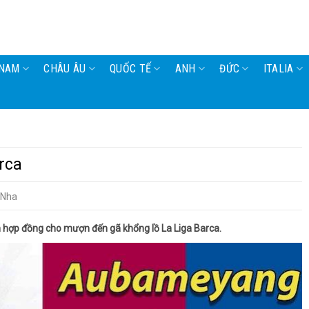
 NAM
CHÂU ÂU
QUỐC TẾ
ANH
ĐỨC
ITALIA
rca
 Nha
hợp đồng cho mượn đến gã khổng lồ La Liga Barca.