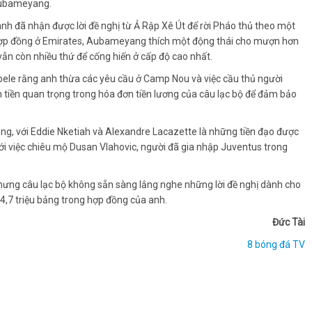
 Aubameyang.
h đã nhận được lời đề nghị từ Ả Rập Xê Út để rời Pháo thủ theo một
n hợp đồng ở Emirates, Aubameyang thích một động thái cho mượn hơn
 vẫn còn nhiều thứ để cống hiến ở cấp độ cao nhất.
bele rằng anh thừa các yêu cầu ở Camp Nou và việc cầu thủ người
 tiền quan trọng trong hóa đơn tiền lương của câu lạc bộ để đảm bảo
ng, với Eddie Nketiah và Alexandre Lacazette là những tiền đạo được
với việc chiêu mộ Dusan Vlahovic, người đã gia nhập Juventus trong
hưng câu lạc bộ không sẵn sàng lắng nghe những lời đề nghị dành cho
4,7 triệu bảng trong hợp đồng của anh.
Đức Tài
8 bóng đá TV
e