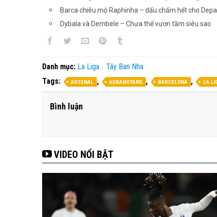
Barca chiêu mộ Raphinha – dấu chấm hết cho Dep
Dybala và Dembele – Chưa thể vươn tầm siêu sao
Danh mục:
La Liga
Tây Ban Nha
Tags:
,
,
,
ARSENAL
AUBAMEYANG
BARCELONA
LA LI
Bình luận
VIDEO NỔI BẬT