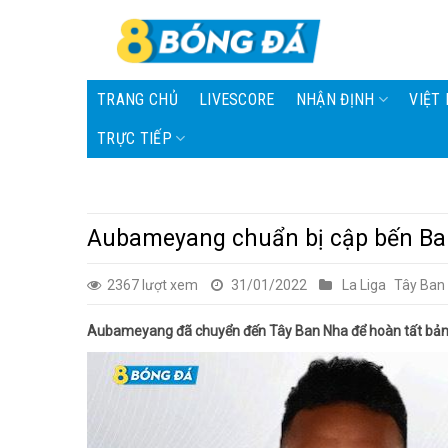
Skip
to
content
TRANG CHỦ
LIVESCORE
NHẬN ĐỊNH
VIỆT
TRỰC TIẾP
Aubameyang chuẩn bị cập bến Ba
2367 lượt xem
31/01/2022
La Liga
Tây Ban
Aubameyang đã chuyển đến Tây Ban Nha để hoàn tất bản 