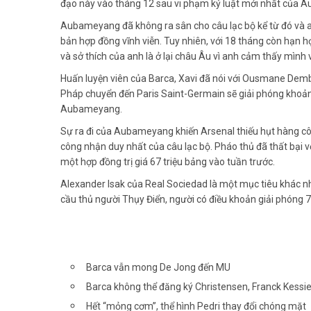
đạo này vào tháng 12 sau vi phạm kỷ luật mới nhất của
Aubameyang đã không ra sân cho câu lạc bộ kể từ đó và an
bản hợp đồng vĩnh viễn. Tuy nhiên, với 18 tháng còn hạ
và sở thích của anh là ở lại châu Âu vì anh cảm thấy mình
Huấn luyện viên của Barca, ​​Xavi đã nói với Ousmane Dem
Pháp chuyển đến Paris Saint-Germain sẽ giải phóng khoản
Aubameyang.
Sự ra đi của Aubameyang khiến Arsenal thiếu hụt hàng cô
công nhận duy nhất của câu lạc bộ. Pháo thủ đã thất bại 
một hợp đồng trị giá 67 triệu bảng vào tuần trước.
Alexander Isak của Real Sociedad là một mục tiêu khác n
cầu thủ người Thụy Điển, người có điều khoản giải phóng 7
Barca vẫn mong De Jong đến MU
Barca không thể đăng ký Christensen, Franck Kessi
Hết “mỏng cơm”, thể hình Pedri thay đổi chóng mặt