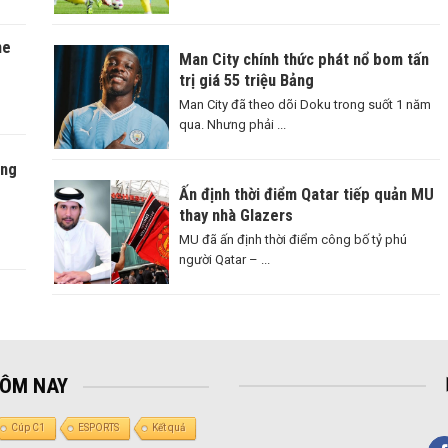
ne
Man City chính thức phát nổ bom tấn
trị giá 55 triệu Bảng
Man City đã theo dõi Doku trong suốt 1 năm
qua. Nhưng phải ...
àng
Ấn định thời điểm Qatar tiếp quản MU
thay nhà Glazers
MU đã ấn định thời điểm công bố tỷ phú
người Qatar – ...
HÔM NAY
Cúp C1
ESPORTS
Kết quả