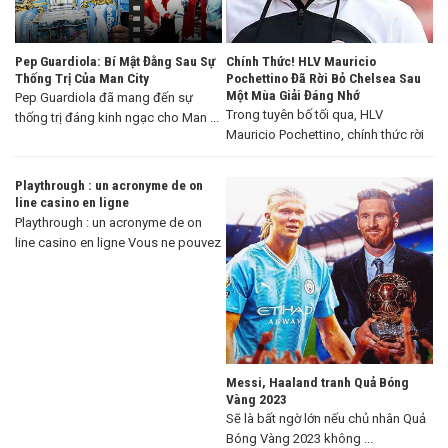
Pep Guardiola: Bí Mật Đằng Sau Sự
Chính Thức! HLV Mauricio
Thống Trị Của Man City
Pochettino Đã Rời Bỏ Chelsea Sau
Một Mùa Giải Đáng Nhớ
Pep Guardiola đã mang đến sự
Trong tuyên bố tối qua, HLV
thống trị đáng kinh ngạc cho Man ...
Mauricio Pochettino, chính thức rời
khỏi Chelsea ...
Playthrough : un acronyme de on
line casino en ligne
Playthrough : un acronyme de on
line casino en ligne Vous ne pouvez
...
Messi, Haaland tranh Quả Bóng
Vàng 2023
Sẽ là bất ngờ lớn nếu chủ nhân Quả
Bóng Vàng 2023 không ...