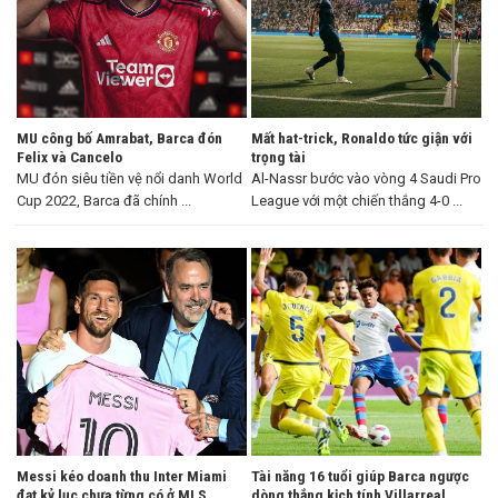
MU công bố Amrabat, Barca đón
Mất hat-trick, Ronaldo tức giận với
Felix và Cancelo
trọng tài
MU đón siêu tiền vệ nổi danh World
Al-Nassr bước vào vòng 4 Saudi Pro
Cup 2022, Barca đã chính ...
League với một chiến thắng 4-0 ...
Messi kéo doanh thu Inter Miami
Tài năng 16 tuổi giúp Barca ngược
đạt kỷ lục chưa từng có ở MLS
dòng thắng kịch tính Villarreal