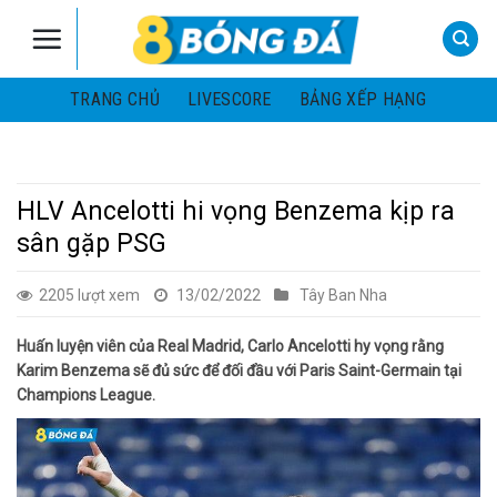
Skip
to
content
TRANG CHỦ
LIVESCORE
BẢNG XẾP HẠNG
HLV Ancelotti hi vọng Benzema kịp ra
sân gặp PSG
2205 lượt xem
13/02/2022
Tây Ban Nha
Huấn luyện viên của Real Madrid, Carlo Ancelotti hy vọng rằng
Karim Benzema sẽ đủ sức để đối đầu với Paris Saint-Germain tại
Champions League.