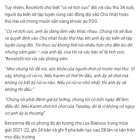
Tuy nhiên, Ancelotti cho biết “có vẻ tích cực” đối với cầu thủ 34 tuổi,
người dự kiến ​​sẽ tập luyện cùng các đồng đội vào Chủ nhật hoặc
thứ Hai với mong muốn sẵn sàng khoác áo PSG.
“
Có vẻ tích cực, anh ấy đang làm việc khác nhau. Chúng tôi sẽ đưa
ra quyết định vào Chủ nhật hoặc thứ Hai, khi anh ấy dự kiến ​​sẽ tập
luyện cùng đội. Tôi thực sự không thể nói nhiều hơn cho đến lúc đó
nhưng cảm giác – của anh ấy, của tôi và các bác sĩ ‘là tích cực
,
“Ancelotti nói với các phóng viên.
“
Như chúng tôi đã nói, sức khỏe của người chơi có trước mọi thứ. Vì
vậy, không có rủi ro. Nếu Karim có thể thi đấu, anh ấy sẽ chơi mà
không có bất kỳ rủi ro nào. Nếu có rủi ro nhỏ nhất, thì anh ấy sẽ
không thi đấu.”
“Chúng tôi phải đánh giá kỹ lưỡng, chúng tôi có bốn ngày để làm
điều đó. Nếu Karim chơi trò chơi của Tiesday, đó là vì không có nguy
cơ anh ấy bị thương
.”
Benzema đã có phong độ ấn tượng cho Los Blancos trong mùa
giải 2021-22, ghi 24 bàn và ghi 9 pha kiến ​​tạo sau 28 lần ra sân trên
mọi đấu trường.