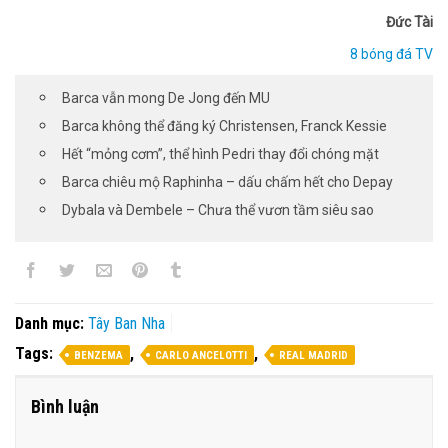
Đức Tài
8 bóng đá TV
Barca vẫn mong De Jong đến MU
Barca không thể đăng ký Christensen, Franck Kessie
Hết “mỏng cơm”, thể hình Pedri thay đổi chóng mặt
Barca chiêu mộ Raphinha – dấu chấm hết cho Depay
Dybala và Dembele – Chưa thể vươn tầm siêu sao
Danh mục:
Tây Ban Nha
Tags:
,
,
BENZEMA
CARLO ANCELOTTI
REAL MADRID
Bình luận