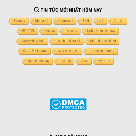
TIN TỨC MỚI NHẤT HÔM NAY
8bongtv
8bong đá
Asian cup
BXH
cr7
Cúp C1
ESPORTS
Kết quả
livescore
Lịch thi đấu hôm nay
Ngoại Hạng Anh
nhận định bóng đá
phân tích kèo bóng
Saudi Pro League
soi kèo bóng đá
tin chuyển nhượng
tin mới hôm nay
trực tiếp
Video
việt nam