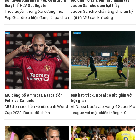
thay thế HLV Southgate
Jadon Sancho dám bật thầy
Theo truyền thông Xứ sương mù,
Jadon Sancho khả năng chịu án kỷ
Pep Guardiola hiện đang là lựa chọn
luật từ MU sau khi công ...
...
MU công bố Amrabat, Barca đón
Mất hat-trick, Ronaldo tức giận với
Felix và Cancelo
trọng tài
MU đón siêu tiền vệ nổi danh World
Al-Nassr bước vào vòng 4 Saudi Pro
Cup 2022, Barca đã chính ...
League với một chiến thắng 4-0 ...