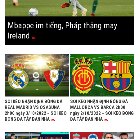
Mbappe im tiếng, Pháp thắng may
Ireland
SOI KÈO NHẬN ĐỊNH BÓNG ĐÁ
SOI KÈO NHẬN ĐỊNH BÓNG ĐÁ
REAL MADRID VS OSASUNA
MALLORCA VS BARCA 2h00
2h00 ngày 3/10/2022 – SOI KÈO
ngày 2/10/2022 – SOI KÈO BÓNG
BÓNG ĐÁ TÂY BAN NHA
ĐÁ TÂY BAN NHA