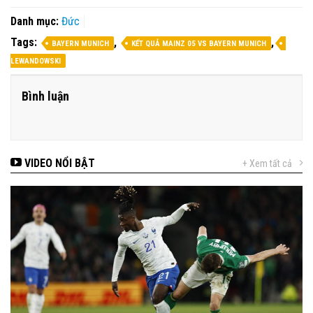
Danh mục:
Đức
Tags:
,
,
BAYERN MUNICH
KẾT QUẢ MAINZ 05 VS BAYERN MUNICH
LEWANDOWSKI
Bình luận
VIDEO NỔI BẬT
+ Xem tất cả