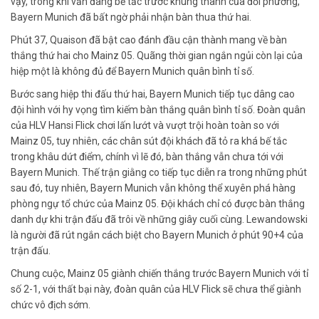
vậy, trong khi vẫn đang bế tắc trước khung thành của đối phương,
Bayern Munich đã bất ngờ phải nhận bàn thua thứ hai.
Phút 37, Quaison đã bật cao đánh đầu cận thành mang về bàn
thắng thứ hai cho Mainz 05. Quãng thời gian ngắn ngủi còn lại của
hiệp một là không đủ để Bayern Munich quân bình tỉ số.
Bước sang hiệp thi đấu thứ hai, Bayern Munich tiếp tục dâng cao
đội hình với hy vọng tìm kiếm bàn thắng quân bình tỉ số. Đoàn quân
của HLV Hansi Flick chơi lấn lướt và vượt trội hoàn toàn so với
Mainz 05, tuy nhiên, các chân sút đội khách đã tỏ ra khá bế tắc
trong khâu dứt điểm, chính vì lẽ đó, bàn thắng vẫn chưa tới với
Bayern Munich. Thế trận giằng co tiếp tục diễn ra trong những phút
sau đó, tuy nhiên, Bayern Munich vẫn không thể xuyên phá hàng
phòng ngự tổ chức của Mainz 05. Đội khách chỉ có được bàn thắng
danh dự khi trận đấu đã trôi về những giây cuối cùng. Lewandowski
là người đã rút ngắn cách biệt cho Bayern Munich ở phút 90+4 của
trận đấu.
Chung cuộc, Mainz 05 giành chiến thắng trước Bayern Munich với tỉ
số 2-1, với thất bại này, đoàn quân của HLV Flick sẽ chưa thể giành
chức vô địch sớm.