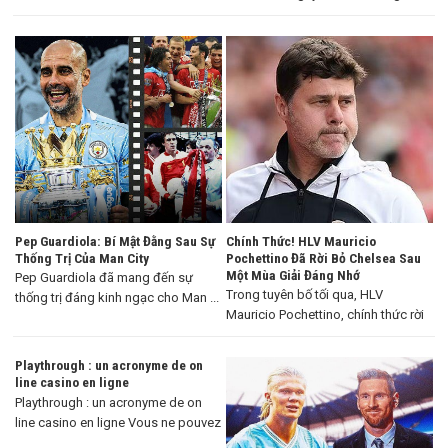
Pep Guardiola: Bí Mật Đằng Sau Sự
Chính Thức! HLV Mauricio
Thống Trị Của Man City
Pochettino Đã Rời Bỏ Chelsea Sau
Một Mùa Giải Đáng Nhớ
Pep Guardiola đã mang đến sự
Trong tuyên bố tối qua, HLV
thống trị đáng kinh ngạc cho Man ...
Mauricio Pochettino, chính thức rời
khỏi Chelsea ...
Playthrough : un acronyme de on
line casino en ligne
Playthrough : un acronyme de on
line casino en ligne Vous ne pouvez
...