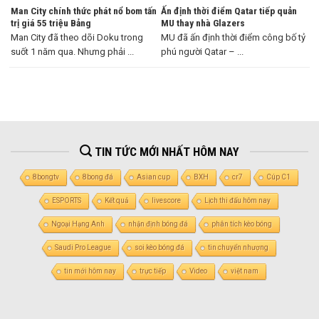
Man City chính thức phát nổ bom tấn
Ấn định thời điểm Qatar tiếp quản
trị giá 55 triệu Bảng
MU thay nhà Glazers
Man City đã theo dõi Doku trong
MU đã ấn định thời điểm công bố tỷ
suốt 1 năm qua. Nhưng phải ...
phú người Qatar – ...
TIN TỨC MỚI NHẤT HÔM NAY
8bongtv
8bong đá
Asian cup
BXH
cr7
Cúp C1
ESPORTS
Kết quả
livescore
Lịch thi đấu hôm nay
Ngoại Hạng Anh
nhận định bóng đá
phân tích kèo bóng
Saudi Pro League
soi kèo bóng đá
tin chuyển nhượng
tin mới hôm nay
trực tiếp
Video
việt nam